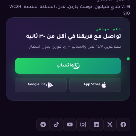
المقر المسجّل
٧١-٧٥ شارع شيلتون، كوفنت جاردن، لندن، المملكة المتحدة، WC2H
9JQ
دعم مباشر
تواصل مع فريقنا في أقل من ٣٠ ثانية
دعم عربي ٢٤/٧ على واتساب — رد فوري بدون انتظار.
واتساب
Google Play
App Store