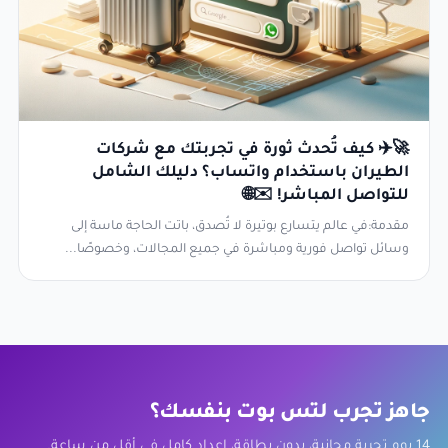
🚀✈️ كيف تُحدث ثورة في تجربتك مع شركات
الطيران باستخدام واتساب؟ دليلك الشامل
للتواصل المباشر! ✉️🌐
مقدمة:في عالم يتسارع بوتيرة لا تُصدق، باتت الحاجة ماسة إلى
وسائل تواصل فورية ومباشرة في جميع المجالات، وخصوصًا...
جاهز تجرب لتس بوت بنفسك؟
14 يوم تجربة مجانية، بدون بطاقة، إعداد كامل في أقل من ساعة.