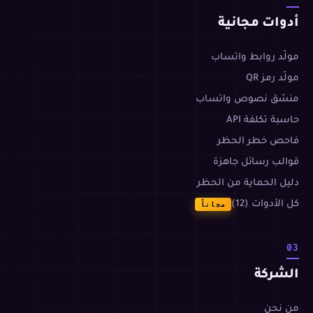
أدوات مجانية
مولّد روابط واتساب
مولّد رمز QR
منسّق نصوص واتساب
حاسبة تكلفة API
فاحص خطر الحظر
قوالب رسائل جاهزة
دليل الحماية من الحظر
كل الأدوات (12)
مجاناً
03
الشركة
من نحن