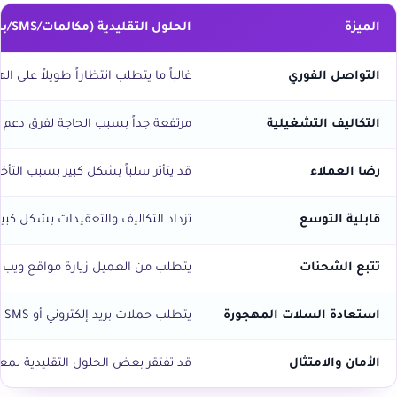
الميزة
الحلول التقليدية (مكالمات/SMS/بريد إلكتروني)
التواصل الفوري
غالباً ما يتطلب انتظاراً طويلاً على 
التكاليف التشغيلية
مرتفعة جداً بسبب الحاجة لفرق دعم عملاء كبيرة، ورسوم SMS لكل رسا
رضا العملاء
قد يتأثر سلباً بشكل كبير بسبب الت
قابلية التوسع
تزداد التكاليف والتعقيدات بشكل كب
تتبع الشحنات
يتطلب من العميل زيارة مواقع ويب خارج
استعادة السلات المهجورة
يتطلب حملات بريد إلكتروني أو SMS منفصلة ومحدودة الفعالية في بعض الأحيان بسبب معدلات الفتح المنخفضة.
الأمان والامتثال
قد تفتقر بعض الحلول التقليدية لمعاي