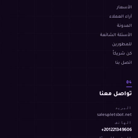
الأسعار
آراء العملاء
المدونة
الأسئلة الشائعة
للمطورين
كن شريكاً
اتصل بنا
04
تواصل معنا
البريد
sales@letsbot.net
الهاتف
+201221349606