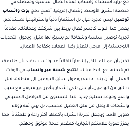
مع تزايد استخدام واتساب كقناة اتصال أساسية ومفضلة في
منطقة الشرق الأوسط وشمال إفريقيا، أصبح دمج
بوت واتساب
توصيل
ليس مجرد خيار، بل استثماراً ذكياً واستراتيجياً لمنشآتكم.
يعمل هذا البوت كجسر فعال يربط بين شركتك وعملائك، مقدماً
تجربة توصيل سلسة وشفافة لم يسبق لها مثيل، ويحول التحديات
اللوجستية إلى فرص لتعزيز رضا العملاء وكفاءة الأعمال.
تخيل أن عميلك يتلقى إشعاراً تلقائياً عبر واتساب يفيد بأن طلبه قد
تم شحنه، مع رابط مباشر
لتتبع شحنة عبر واتساب
في الوقت
الفعلي. أو أن يتم إعلامه بوصول سائق التوصيل إلى منطقته قبل
دقائق من الوصول، أو حتى تلقي إشعار بتأخير غير متوقع مع سبب
واضح وموعد تسليم جديد. هذا المستوى من التواصل الاستباقي
والشفاف لا يقلل من قلق العميل فحسب، بل يبني ثقة وولاء
طويل الأمد، ويجعل تجربة الشراء بأكملها أكثر راحة واطمئناناً، مما
يعزز صورة علامتكم التجارية كمقدم خدمة موثوق ومهتم.