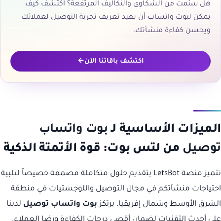
هل سئمت من الشكاوى والتكاليف المرتفعة؟ اكتشف كيف
يمكن لبوت واتساب أن يعيد تعريف تجربة التوصيل لعملائك
ويحسن كفاءة منشأتك.
اكتشف باقاتنا الآن
الميزات الأساسية لـ
بوت واتساب
توصيل
من لتس بوت: قوة الأتمتة الذكية
تتميز منصة LetsBot بتقديم حلول متكاملة مصممة خصيصاً لتلبية
احتياجات منشآتكم في مجال التوصيل واللوجستيات في منطقة
الشرق الأوسط وشمال إفريقيا. يرتكز
بوت واتساب توصيل
لدينا
على أحدث التقنيات لضمان أقصى درجات الكفاءة ورضا العملاء.