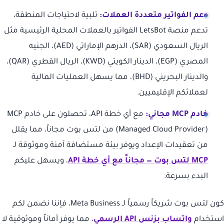
دعم الفواتير متعددة العملات:
تلبية لاحتياجات المنطقة،
تدعم منصة LetsBot الفواتير بالعملات المحلية الرئيسية مثل
الريال السعودي (SAR)، الدرهم الإماراتي (AED)، الجنيه
المصري (EGP)، الدينار الكويتي (KWD)، الريال القطري (QAR)،
والدينار البحريني (BHD)، مما يسهل العمليات المالية
لعملائكم الإقليميين.
خادم MCP مجاني:
مع أي خطة API، تحصلون على خادم MCP
(Managed Cloud Provider) من لتس بوت مجاناً، مما يقلل
من تعقيدات الإعداد ويوفر بيئة مستضافة آمنة وموثوقة لـ
MCP لتس بوت — مجاناً مع أي خطة API
، ويسهل عليكم
البدء بسرعة.
كون لتس بوت شريكاً رسمياً لـ Meta Business، فإننا نضمن لكم
استخدام
واتساب بزنس API الرسمي
، مما يوفر أماناً وموثوقية لا