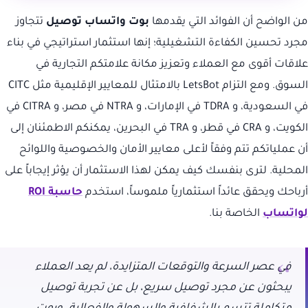
من الواضح أن الفوائد التي يقدمها
بوت واتساب توصيل
تتجاوز
مجرد تحسين الكفاءة التشغيلية؛ إنها استثمار استراتيجي في بناء
علاقات أقوى مع العملاء وتعزيز مكانة علامتكم التجارية في
السوق. ومع التزام LetsBot بالامتثال للمعايير الإقليمية مثل CITC
في السعودية، و TDRA في الإمارات، و NTRA في مصر، و CITRA في
الكويت، و CRA في قطر، و TRA في البحرين، يمكنكم الاطمئنان إلى
أن عملياتكم تتم وفقاً لأعلى معايير الأمان والخصوصية واللوائح
المحلية. لترى بنفسك كيف يمكن لهذا الاستثمار أن يؤثر إيجاباً على
أرباحك ويحقق عائداً استثمارياً ملموساً، استخدم
حاسبة ROI
لواتساب
الخاصة بنا.
في عصر السرعة والتوقعات المتزايدة، لم يعد العملاء
يبحثون عن مجرد توصيل سريع، بل عن تجربة توصيل