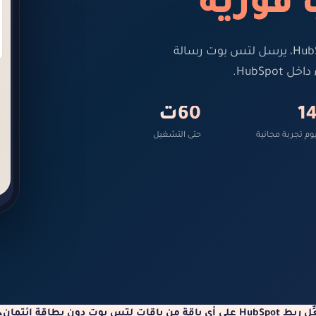
فورية
عند إنشاء جهة اتصال أو صفقة أو تذكرة في HubSpot، يرسل لتس بوت رسالة
HubSp.
1
60ث
وم تجربة مجانية
حتى التشغيل