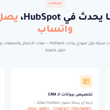
الإمكانات
حدث في HubSpot،
يصل 
واتساب
ستّ إمكانات مبنيّة حول نموذج بيانات HubSpot — جهات الاتصال وا
حلول ملتوية.
تخصيص ببيانات الـ CRM
اربط أي رسالة بحقول HubSpot تلقائيًا —
{DEAL_NAME}
{CONTACT_FIRSTNAME}
،
،