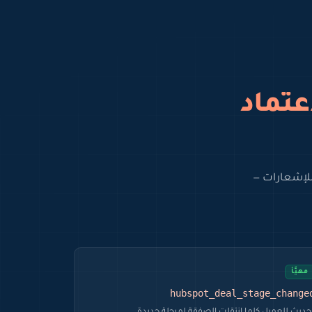
عتماد
فئات الاعتماد للإشعارات —
مهيَّأ
hubspot_deal_stage_change