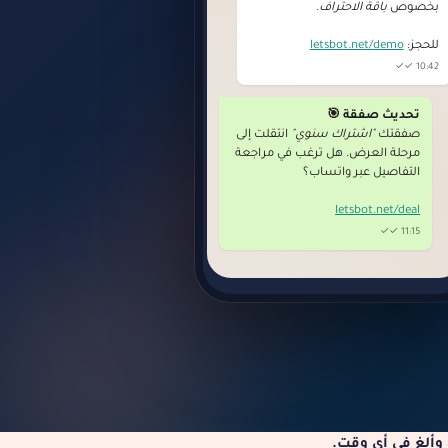
بخصوص
باقة الاحتراف
.
للحجز:
letsbot.net/demo
10:42 ✓✓
تحديث صفقة 🎯
صفقتك
"اشتراك سنوي"
انتقلت إلى
مرحلة العرض. هل ترغب في مراجعة
التفاصيل عبر واتساب؟
letsbot.net/deal
11:15 ✓✓