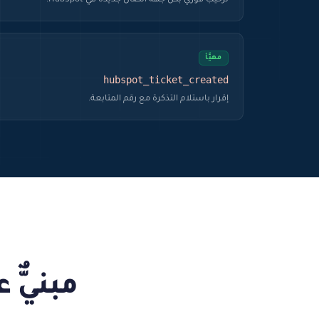
ترحيب فوري بكل جهة اتصال جديدة في HubSpot.
مهيَّأ
hubspot_ticket_created
إقرار باستلام التذكرة مع رقم المتابعة.
مبنيٌّ 