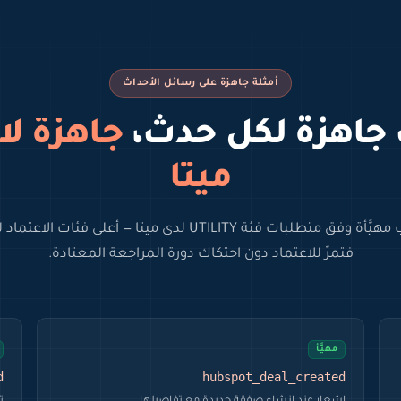
أمثلة جاهزة على رسائل الأحداث
 جاهزة لكل حدث،
جاهزة لا
ميتا
ابدأ من قوالب مهيَّأة وفق متطلبات فئة UTILITY لدى ميتا — أعلى 
فتمرّ للاعتماد دون احتكاك دورة المراجعة المعتادة.
مهيَّأ
d
hubspot_deal_created