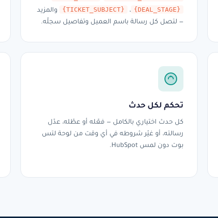
{TICKET_SUBJECT}
{DEAL_STAGE}
،
والمزيد
— لتصل كل رسالة باسم العميل وتفاصيل سجلّه.
تحكم لكل حدث
كل حدث اختياري بالكامل — فعّله أو عطّله، عدّل
رسالته، أو غيّر شروطه في أي وقت من لوحة لتس
بوت دون لمس HubSpot.