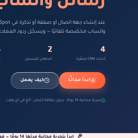
رسائل واتساب 
واتساب مخصّصة تلقائيًا — ويسجّل ردود العملاء داخل ot
4
2
4
أحداث CRM محفّزة
اتجاهان للتسجيل
ي
ابدأ مجانًا
كيف يعمل
تجربة مجانية 14 يومًا · بدون بطاقة ائتمان · ألغِ في أي وقت
🎉
ابدأ بتجربة مجانية مدتها 14 يومًا — فعِّل ربط HubSpot على أي باقة من باقات لتس بوت دون بطاقة ائتمان، وألغِ في أي وقت.