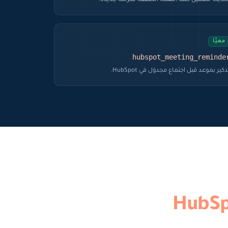
حديث للعميل كلما انتقلت الصفقة لمرحلة جديدة.
مهيَّأ
hubspot_meeting_reminde
ذكير بموعد قبل اجتماع مجدوَل في HubSpot.
فيها HubSpot