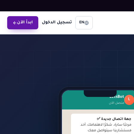
تسجيل الدخول
ابدأ الآن
EN
LetsBot
L
متصل الآن
جهة اتصال جديدة ✅
مرحبًا
سارة
، شكرًا لاهتمامك. أحد
مستشارينا سيتواصل معك