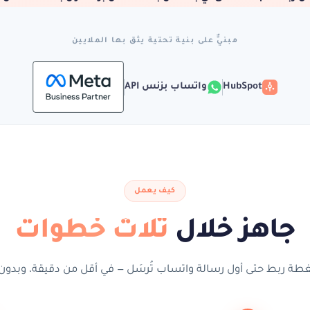
مبنيٌّ على بنية تحتية يثق بها الملايين
HubSpot
واتساب بزنس API
كيف يعمل
جاهز خلال
ثلاث خطوات
ة ربط حتى أول رسالة واتساب تُرسَل — في أقل من دقيقة، وبدون 