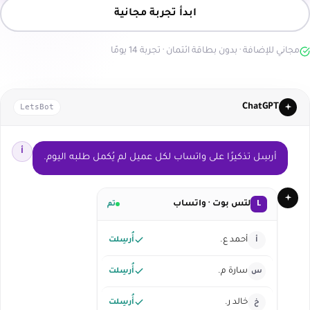
ابدأ تجربة مجانية
مجاني للإضافة · بدون بطاقة ائتمان · تجربة 14 يومًا
LetsBot
ChatGPT
أ
أرسِل تذكيرًا على واتساب لكل عميل لم يُكمل طلبه اليوم.
لتس بوت · واتساب
L
تم
أحمد ع.
أُرسِلت
أ
سارة م.
أُرسِلت
س
خالد ر.
أُرسِلت
خ