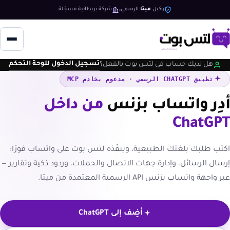
وكيل
ميتا
الرسمي
شركة بريطانية مسجّلة
تسجيل الدخول للوحة التحكم
هل لديك حساب في لتس بوت بالفعل؟
تطبيق CHATGPT الرسمي · مدعوم بخادم MCP
أدِر واتساب بزنس
من داخل
ChatGPT
اكتب طلبك بلغتك الطبيعية، وينفّذه لتس بوت على واتساب فورًا:
إرسال الرسائل، وإدارة جهات الاتصال والحملات، وردود ذكية وتقارير —
عبر واجهة واتساب بزنس API الرسمية المعتمدة من ميتا.
أضِف إلى ChatGPT