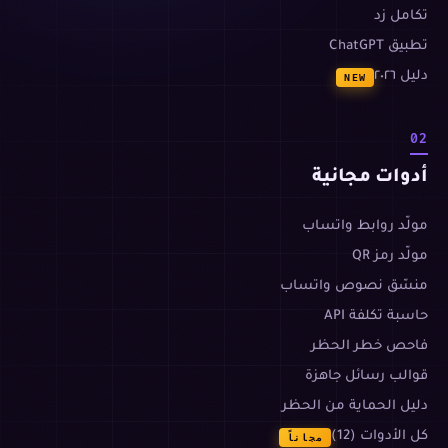
تكامل زد
تطبيق ChatGPT
دليل ٢٠٢٦
NEW
02
أدوات مجانية
مولّد روابط واتساب
مولّد رمز QR
منسّق نصوص واتساب
حاسبة تكلفة API
فاحص خطر الحظر
قوالب رسائل جاهزة
دليل الحماية من الحظر
كل الأدوات (12)
مجاناً