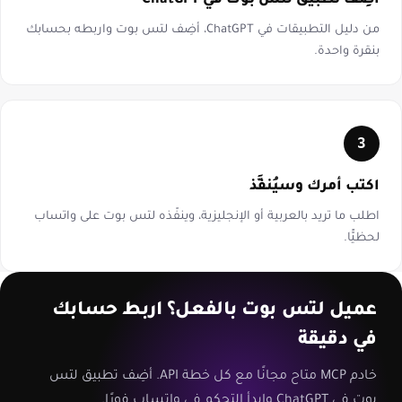
أضِف تطبيق لتس بوت في ChatGPT
من دليل التطبيقات في ChatGPT، أضِف لتس بوت واربطه بحسابك
بنقرة واحدة.
3
اكتب أمرك وسيُنفَّذ
اطلب ما تريد بالعربية أو الإنجليزية، وينفّذه لتس بوت على واتساب
لحظيًّا.
عميل لتس بوت بالفعل؟ اربط حسابك
في دقيقة
خادم MCP متاح مجانًا مع كل خطة API. أضِف تطبيق لتس
بوت في ChatGPT وابدأ التحكم في واتساب فورًا.