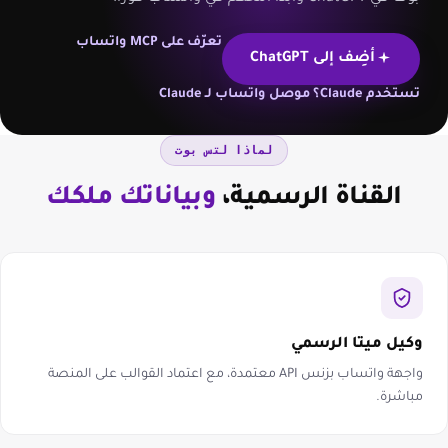
تعرّف على MCP واتساب
أضِف إلى ChatGPT
تستخدم Claude؟ موصل واتساب لـ Claude
لماذا لتس بوت
القناة الرسمية،
وبياناتك ملكك
وكيل ميتا الرسمي
واجهة واتساب بزنس API معتمدة، مع اعتماد القوالب على المنصة
مباشرة.