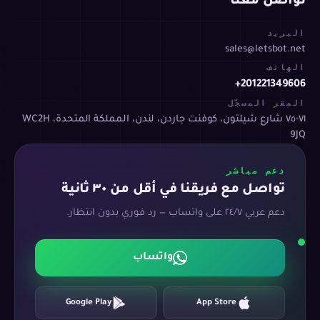
تواصل معنا
البريد
sales@letsbot.net
الهاتف
+201221349606
المقر المسجّل
٧١-٧٥ شارع شيلتون، كوفنت جاردن، لندن، المملكة المتحدة، WC2H
9JQ
دعم مباشر
تواصل مع فريقنا في أقل من ٣٠ ثانية
دعم عربي ٢٤/٧ على واتساب — رد فوري بدون انتظار.
واتساب
Google Play
App Store