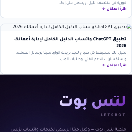
فورية في منتصف الليل، ويحصل على إجا…
اقرأ المقال ←
تطبيق ChatGPT واتساب الدليل الكامل لإدارة أعمالك
2026
تخيل أنك تستيقظ كل صباح لتجد بريدك الوارد مليئًا برسائل العملاء،
واستفسارات الدعم الفني، وطلبات المب…
اقرأ المقال ←
لتس بوت
LETSBOT
منصة لتس بوت — وكيل ميتا الرسمي لخدمات واتساب بزنس