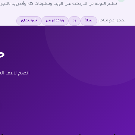
تظهر اللوحة في الدردشة على الويب وتطبيقات iOS وأندرويد بالتجربة نفسها.
يعمل مع متاجر:
سلة
زد
ووكومرس
شوبيفاي
ح
انضم لآلاف ال