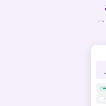
باته
ط
حن
مل