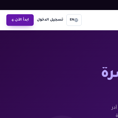
تسجيل الدخول
ابدأ الآن
EN
رة
در
ة