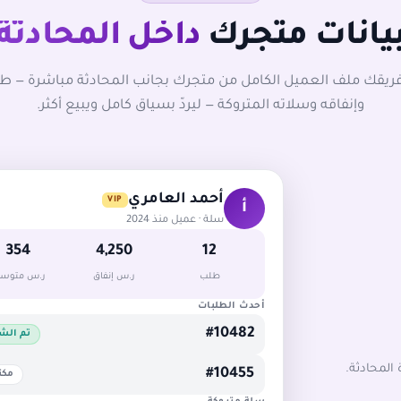
يانات متجرك
داخل المحادثة
ريقك ملف العميل الكامل من متجرك بجانب المحادثة مباشرة — طل
وإنفاقه وسلاته المتروكة — ليردّ بسياق كامل ويبيع أكثر.
أحمد العامري
VIP
أ
سلة · عميل منذ 2024
354
4,250
12
طلب
ر.س إنفاق
ر.س متوس
أحدث الطلبات
#10482
تم الش
المحادثة.
#10455
مكت