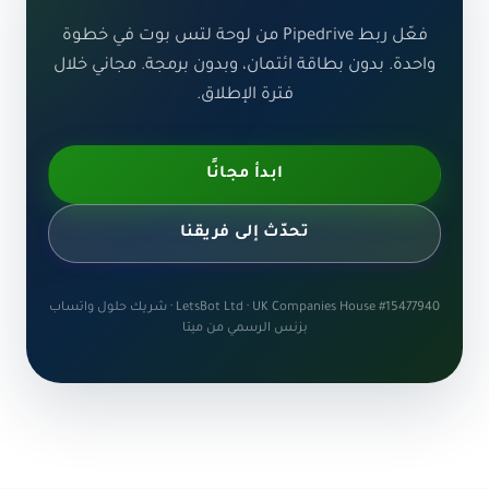
فعّل ربط Pipedrive من لوحة لتس بوت في خطوة
واحدة. بدون بطاقة ائتمان، وبدون برمجة. مجاني خلال
فترة الإطلاق.
ابدأ مجانًا
تحدّث إلى فريقنا
LetsBot Ltd · UK Companies House #15477940 · شريك حلول واتساب
بزنس الرسمي من ميتا