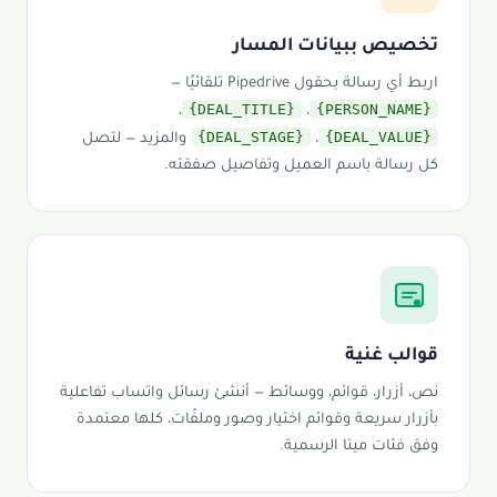
تخصيص ببيانات المسار
اربط أي رسالة بحقول Pipedrive تلقائيًا —
{DEAL_TITLE}
{PERSON_NAME}
،
،
{DEAL_STAGE}
{DEAL_VALUE}
،
والمزيد — لتصل
كل رسالة باسم العميل وتفاصيل صفقته.
قوالب غنية
نص، أزرار، قوائم، ووسائط — أنشئ رسائل واتساب تفاعلية
بأزرار سريعة وقوائم اختيار وصور وملفّات، كلها معتمدة
وفق فئات ميتا الرسمية.