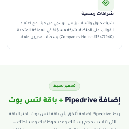
شراكات رسمية
شريك حلول واتساب بزنس الرسمي من ميتا، مع اعتماد
القوالب على المنصّة. شركة مسجَّلة في المملكة المتحدة
(Companies House #15477940) بسجلّات مديرين عامة.
تسعير بسيط
إضافة Pipedrive
+ باقة لتس بوت
ربط Pipedrive إضافة تُلحَق بأي باقة لتس بوت. اختر الباقة
التي تناسب حجم رسائلك وعدد موظفيك ومساحتك —