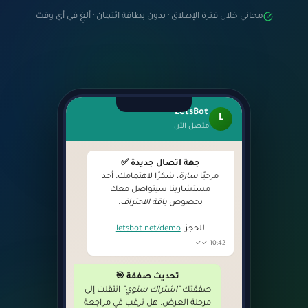
مجاني خلال فترة الإطلاق · بدون بطاقة ائتمان · ألغِ في أي وقت
LetsBot
L
متصل الآن
جهة اتصال جديدة ✅
مرحبًا
سارة
، شكرًا لاهتمامك. أحد
مستشارينا سيتواصل معك
بخصوص
باقة الاحتراف
.
للحجز:
letsbot.net/demo
10:42 ✓✓
تحديث صفقة 🎯
صفقتك
"اشتراك سنوي"
انتقلت إلى
مرحلة العرض. هل ترغب في مراجعة