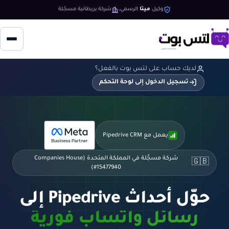
وكيل
ميتا
الرسمي
شركة بريطانية مسجّلة
لديك حساب على لتس بوت بالفعل؟
تسجيل الدخول إلى لوحة التحكم
يعمل مع Pipedrive CRM
شركة مسجَّلة في المملكة المتحدة (Companies House
🇬🇧
#15477940)
حوّل أحداث Pipedrive إلى
رسائل واتساب فورية