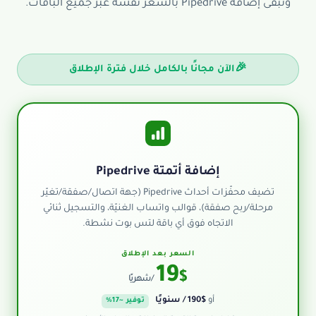
وتبقى إضافة Pipedrive بالسعر نفسه عبر جميع الباقات.
🎉
الآن مجانًا بالكامل خلال فترة الإطلاق
إضافة أتمتة Pipedrive
تضيف محفّزات أحداث Pipedrive (جهة اتصال/صفقة/تغيّر
مرحلة/ربح صفقة)، قوالب واتساب الغنيّة، والتسجيل ثنائي
الاتجاه فوق أي باقة لتس بوت نشطة.
السعر بعد الإطلاق
19
$
/ شهريًا
أو
$190 / سنويًا
توفير ~17%