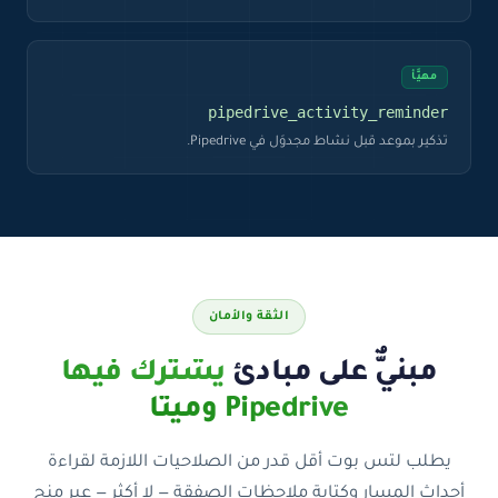
مهيَّأ
pipedrive_activity_reminder
تذكير بموعد قبل نشاط مجدوَل في Pipedrive.
الثقة والأمان
مبنيٌّ على مبادئ
يشترك فيها
Pipedrive وميتا
يطلب لتس بوت أقل قدر من الصلاحيات اللازمة لقراءة
أحداث المسار وكتابة ملاحظات الصفقة — لا أكثر — عبر منح