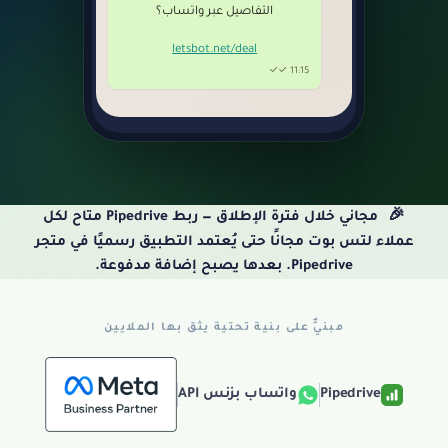
التفاصيل عبر واتساب؟
letsbot.net/deal
11:15 ✓✓
🎉
مجاني خلال فترة الإطلاق — ربط Pipedrive متاح لكل
عملاء لتس بوت مجانًا حتى يُعتمد التطبيق رسميًا في متجر
Pipedrive. بعدها يصبح إضافة مدفوعة.
مبنيٌّ على بنية تحتية يثق بها الملايين
Pipedrive
واتساب بزنس API