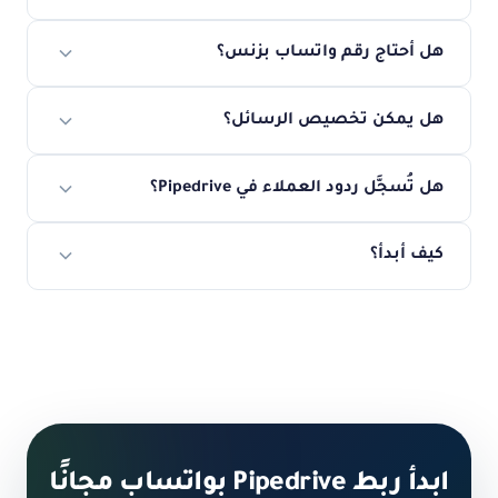
هل أحتاج رقم واتساب بزنس؟
هل يمكن تخصيص الرسائل؟
هل تُسجَّل ردود العملاء في Pipedrive؟
كيف أبدأ؟
ابدأ ربط Pipedrive بواتساب مجانًا