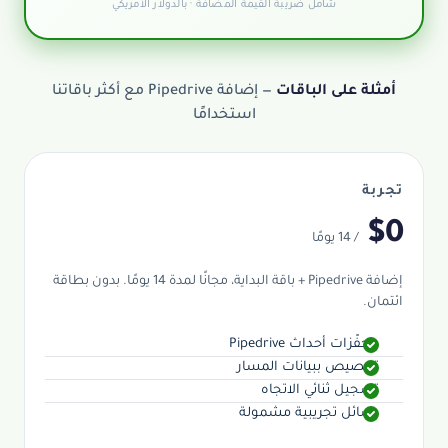
شامل ضريبة القيمة المضافة · بالدولار الأمريكي
أمثلة على الباقات
— إضافة Pipedrive مع أكثر باقاتنا
استخدامًا
تجربة
$0
/ 14 يومًا
إضافة Pipedrive + باقة البداية، مجانًا لمدة 14 يومًا. بدون بطاقة
ائتمان.
محفّزات أحداث Pipedrive
تخصيص ببيانات المسار
تسجيل ثنائي الاتجاه
رسائل تجريبية مشمولة