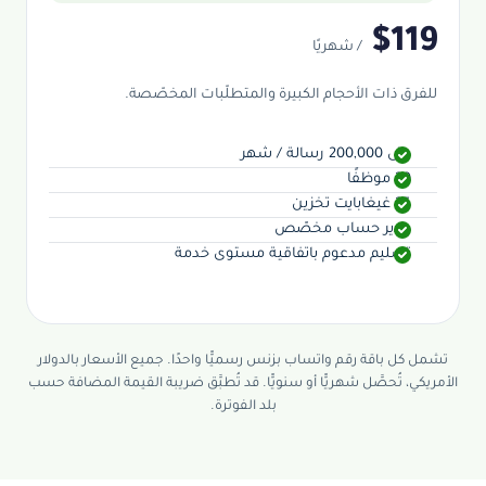
$119
/ شهريًا
للفرق ذات الأحجام الكبيرة والمتطلّبات المخصّصة.
حتى 200,000 رسالة / شهر
30 موظفًا
25 غيغابايت تخزين
مدير حساب مخصّص
تسليم مدعوم باتفاقية مستوى خدمة
تشمل كل باقة رقم واتساب بزنس رسميًّا واحدًا. جميع الأسعار بالدولار
الأمريكي، تُحصَّل شهريًّا أو سنويًّا. قد تُطبَّق ضريبة القيمة المضافة حسب
بلد الفوترة.