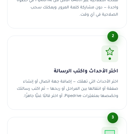
تمنحه الصلاحية عبر OAuth الآمن من Pipedrive في خطوة
واحدة — دون مشاركة كلمة المرور، ويمكنك سحب
الصلاحية في أي وقت.
2
اختر الأحداث واكتب الرسالة
اختر الأحداث التي تهمّك — إضافة جهة اتصال أو إنشاء
صفقة أو انتقالها بين المراحل أو ربحها — ثم اكتب رسالتك
وخصّصها بمتغيّرات Pipedrive، أو اختر قالبًا غنيًّا جاهزًا.
3