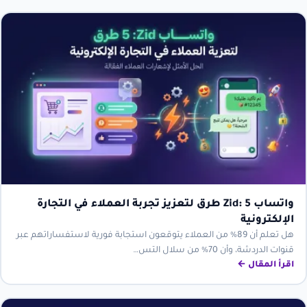
واتساب Zid: 5 طرق لتعزيز تجربة العملاء في التجارة
الإلكترونية
هل تعلم أن 89% من العملاء يتوقعون استجابة فورية لاستفساراتهم عبر
قنوات الدردشة، وأن 70% من سلال التس…
اقرأ المقال ←