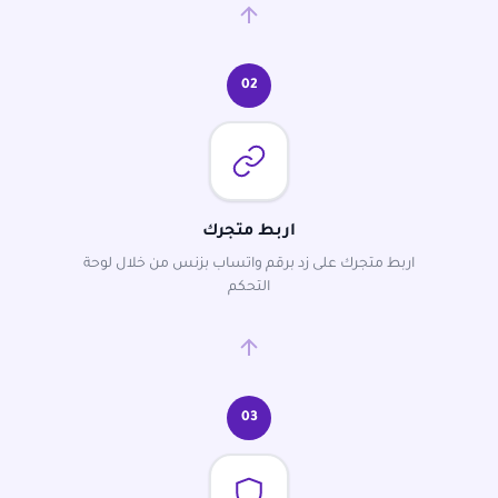
02
اربط متجرك
اربط متجرك على زد برقم واتساب بزنس من خلال لوحة
التحكم
03