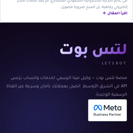
في عالم التجارة الإلكترونية السعودي المتسارع، لم يعد امتلاك متجر
إلكتروني رفاهية، بل أصبح ضرورة قصوى…
اقرأ المقال ←
لتس بوت
LETSBOT
منصة لتس بوت — وكيل ميتا الرسمي لخدمات واتساب بزنس
API في الشرق الأوسط. اتصل بعملائك بأمان وسرعة عبر القناة
الرسمية الوحيدة.