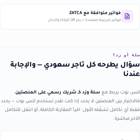
فواتير متوافقة مع ZATCA
فواتير ضريبية معتمدة + رمز QR للزكاة والدخل
سلة أو زد؟
سؤال يطرحه كل تاجر سعودي — والإجابة
عندنا
لتس بوت يربط مع
سلة وزد كـ شريك رسمي على المنصتين
،
فالاختيار بين المنصتين لا يحدد إذا كنت تقدر تستخدم لتس بوت — يحدد
فقط أي تكامل تشغّله الأول. اقرأ المقارنة الكاملة، أو انتقل للتكامل
الآخر مباشرة.