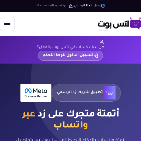
وكيل
ميتا
الرسمي
شركة بريطانية مسجّلة
هل لديك حساب في لتس بوت بالفعل؟
تسجيل الدخول للوحة التحكم
تطبيق شريك زد الرسمي
أتمتة متجرك على زد
عبر
واتساب
أتمتة واتساب بالذكاء الاصطناعي — البوت يرد بتفاصيل