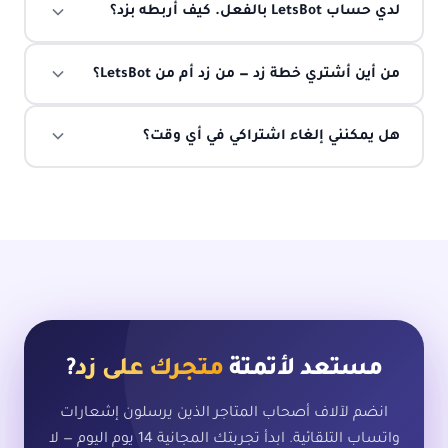
لدي حساب LetsBot بالفعل. كيف أربطه بزد؟
من أين أشتري خطة زد — من زد أم من LetsBot؟
هل يمكنني إلغاء اشتراكي في أي وقت؟
مستعد لأتمتة
متجرك على زد
?
انضم لآلاف أصحاب المتاجر الذين يرسلون إشعارات
واتساب التلقائية. ابدأ تجربتك المجانية 14 يوم اليوم — لا