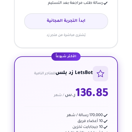
رسالة طلب مراجعة بعد التسليم
ابدأ التجربة المجانية
يُشترى مباشرة من متجر زد
الأكثر شيوعاً
LetsBot زد بلس
للمتاجر النامية
136.85
ر.س
/ شهر
170,000 رسالة / شهر
10 أعضاء فريق
10 جيجابايت تخزين