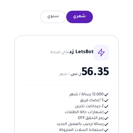
شهري
سنوي
LetsBot زد
مثالي للبداية
56.35
ر.س
/ شهر
12,000 رسالة / شهر
5 أعضاء فريق
2 جيجابايت تخزين
إشعارات حالة الطلبات
رمز التحقق OTP
رسالة ترحيب بالعميل الجديد
استعادة السلات المتروكة