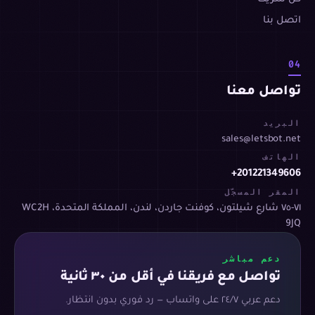
اتصل بنا
04
تواصل معنا
البريد
sales@letsbot.net
الهاتف
+201221349606
المقر المسجّل
٧١-٧٥ شارع شيلتون، كوفنت جاردن، لندن، المملكة المتحدة، WC2H
9JQ
دعم مباشر
تواصل مع فريقنا في أقل من ٣٠ ثانية
دعم عربي ٢٤/٧ على واتساب — رد فوري بدون انتظار.