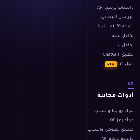
واتساب بزنس API
الإرسال الجماعي
المحادثة المباشرة
تكامل سلة
تكامل زد
تطبيق ChatGPT
دليل ٢٠٢٦
NEW
02
أدوات مجانية
مولّد روابط واتساب
مولّد رمز QR
منسّق نصوص واتساب
حاسبة تكلفة API