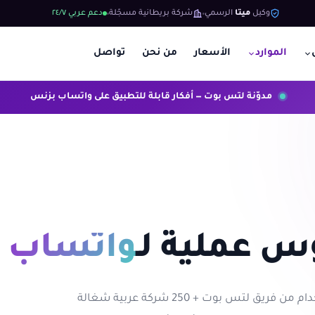
وكيل
ميتا
الرسمي
شركة بريطانية مسجّلة
دعم عربي ٢٤/٧
الموارد
الأسعار
من نحن
تواصل
مدوّنة لتس بوت — أفكار قابلة للتطبيق على واتساب بزنس
س عملية لـ
واتساب 
مقالات وتجارب وحالات استخدام من فريق لتس بوت + 250 شركة عربية شغالة