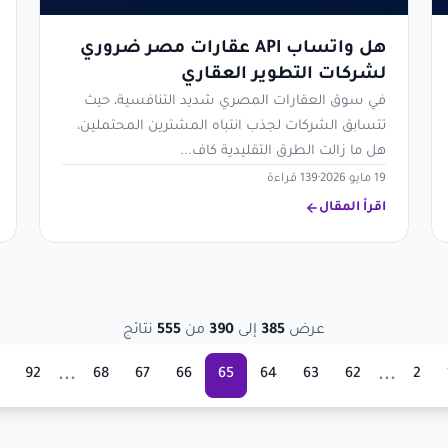
هل واتساب API عقارات مصر ضروري
لشركات التطوير العقاري
في سوق العقارات المصري شديد التنافسية، حيث
تتسابق الشركات لجذب انتباه المشترين المحتملين،
هل ما زالت الطرق التقليدية كاف...
19 مايو 2026
·
139 قراءة
اقرأ المقال
عرض
385
إلى
390
من
555
نتائج
...
...
92
68
67
66
65
64
63
62
2