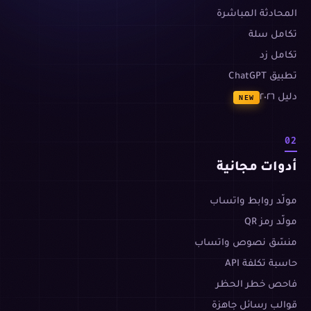
المحادثة المباشرة
تكامل سلة
تكامل زد
تطبيق ChatGPT
دليل ٢٠٢٦
NEW
02
أدوات مجانية
مولّد روابط واتساب
مولّد رمز QR
منسّق نصوص واتساب
حاسبة تكلفة API
فاحص خطر الحظر
قوالب رسائل جاهزة