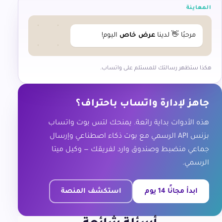
المعاينة
مرحبًا 👋 لدينا 
عرض خاص
 اليوم!
هكذا ستظهر رسالتك للمستلم على واتساب.
جاهز لإدارة واتساب باحتراف؟
هذه الأدوات بداية رائعة. يمنحك لتس بوت واتساب
بزنس API الرسمي مع بوت ذكاء اصطناعي وإرسال
جماعي منضبط وصندوق وارد لفريقك — وكيل ميتا
الرسمي.
ابدأ مجانًا 14 يوم
استكشف المنصة