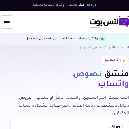
وكيل
ميتا
الرسمي
شركة بريطانية مسجّلة
أدوات واتساب — مجانية، فورية، بدون تسجيل
الرئيسية
الأدوات
منسّق النصوص
أداة مجانية
منسّق
نصوص
واتساب
اكتب نصك، اختر التنسيق، وانسخه جاهزًا لواتساب — عريض
ومائل ومشطوب وثابت العرض، مع معاينة بشكل واتساب
الحقيقي.
نصك