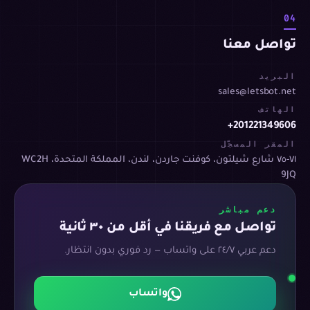
04
تواصل معنا
البريد
sales@letsbot.net
الهاتف
+201221349606
المقر المسجّل
٧١-٧٥ شارع شيلتون، كوفنت جاردن، لندن، المملكة المتحدة، WC2H
9JQ
دعم مباشر
تواصل مع فريقنا في أقل من ٣٠ ثانية
دعم عربي ٢٤/٧ على واتساب — رد فوري بدون انتظار.
واتساب