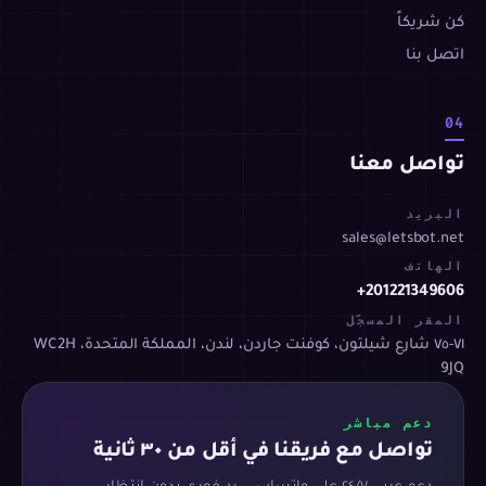
كن شريكاً
اتصل بنا
04
تواصل معنا
البريد
sales@letsbot.net
الهاتف
+201221349606
المقر المسجّل
٧١-٧٥ شارع شيلتون، كوفنت جاردن، لندن، المملكة المتحدة، WC2H
9JQ
دعم مباشر
تواصل مع فريقنا في أقل من ٣٠ ثانية