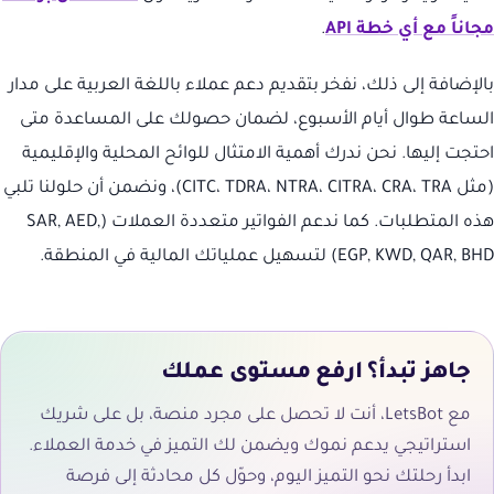
مجاناً مع أي خطة API
.
بالإضافة إلى ذلك، نفخر بتقديم دعم عملاء باللغة العربية على مدار
الساعة طوال أيام الأسبوع، لضمان حصولك على المساعدة متى
احتجت إليها. نحن ندرك أهمية الامتثال للوائح المحلية والإقليمية
(مثل CITC، TDRA، NTRA، CITRA، CRA، TRA)، ونضمن أن حلولنا تلبي
هذه المتطلبات. كما ندعم الفواتير متعددة العملات (SAR, AED,
EGP, KWD, QAR, BHD) لتسهيل عملياتك المالية في المنطقة.
جاهز تبدأ؟ ارفع مستوى عملك
مع LetsBot، أنت لا تحصل على مجرد منصة، بل على شريك
استراتيجي يدعم نموك ويضمن لك التميز في خدمة العملاء.
ابدأ رحلتك نحو التميز اليوم، وحوّل كل محادثة إلى فرصة