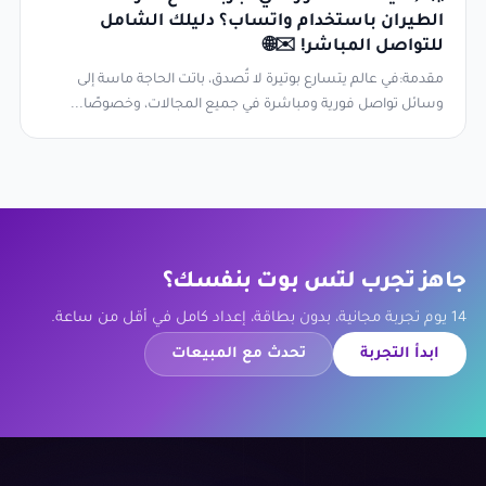
الطيران باستخدام واتساب؟ دليلك الشامل
للتواصل المباشر! ✉️🌐
مقدمة:في عالم يتسارع بوتيرة لا تُصدق، باتت الحاجة ماسة إلى
وسائل تواصل فورية ومباشرة في جميع المجالات، وخصوصًا...
جاهز تجرب لتس بوت بنفسك؟
14 يوم تجربة مجانية، بدون بطاقة، إعداد كامل في أقل من ساعة.
ابدأ التجربة
تحدث مع المبيعات