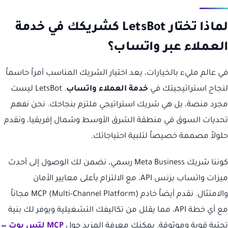
لماذا تختار LetsBot كشريكك في خدمة
العملاء عبر واتساب؟
في عالم مليء بالخيارات، يعد اختيار الشريك المناسب أمراً حاسماً
لنجاح استراتيجيتك في
خدمة العملاء واتساب
. LetsBot ليست
مجرد منصة، بل هي شريك استراتيجي ملتزم بنجاحك. نحن نفهم
تحديات السوق في منطقة الشرق الأوسط وشمال إفريقيا، ونقدم
حلولاً مصممة خصيصاً لتلبية احتياجاتك.
كوننا شريك Meta Business رسمي، نضمن لك الوصول إلى أحدث
ميزات واتساب بزنس API، مع الالتزام بأعلى معايير الأمان
والامتثال. نقدم أيضاً خادم MCP (Multi-Channel Platform) مجاناً
مع أي خطة API، مما يقلل من تكاليفك التشغيلية ويوفر لك بنية
تحتية قوية وموثوقة. يمكنك معرفة المزيد حول
MCP لتس بوت —