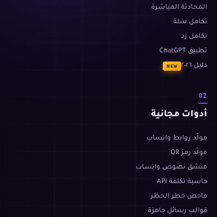
المحادثة المباشرة
تكامل سلة
تكامل زد
تطبيق ChatGPT
دليل ٢٠٢٦
NEW
02
أدوات مجانية
مولّد روابط واتساب
مولّد رمز QR
منسّق نصوص واتساب
حاسبة تكلفة API
فاحص خطر الحظر
قوالب رسائل جاهزة