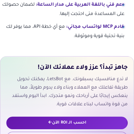
دعم فني باللغة العربية على مدار الساعة:
لضمان حصولك
على المساعدة متى احتجت إليها.
خادم MCP لواتساب مجاني:
مع أي خطة API، مما يوفر لك
بنية تحتية قوية وموثوقة.
جاهز تبدأ؟ عزز ولاء عملائك الآن!
لا تدع منافسيك يسبقونك. مع LetsBot، يمكنك تحويل
طريقة تفاعلك مع العملاء وبناء ولاء يدوم طويلاً، مما
ينعكس إيجابًا على أرباحك ونمو متجرك. ابدأ اليوم واستفد
من قوة واتساب لبناء علاقات قوية.
احسب الـ ROI الآن