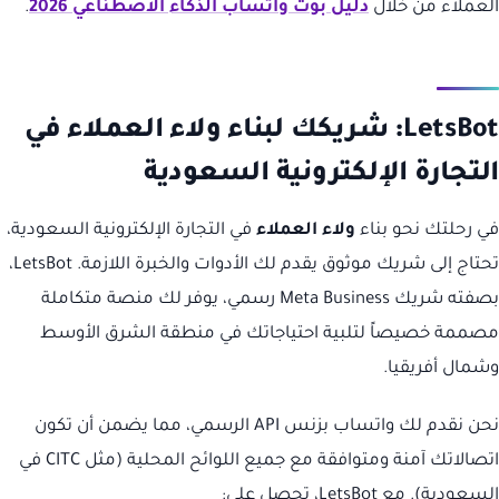
العملاء من خلال
دليل بوت واتساب الذكاء الاصطناعي 2026
.
LetsBot: شريكك لبناء ولاء العملاء في
التجارة الإلكترونية السعودية
في رحلتك نحو بناء
ولاء العملاء
في التجارة الإلكترونية السعودية،
تحتاج إلى شريك موثوق يقدم لك الأدوات والخبرة اللازمة. LetsBot،
بصفته شريك Meta Business رسمي، يوفر لك منصة متكاملة
مصممة خصيصاً لتلبية احتياجاتك في منطقة الشرق الأوسط
وشمال أفريقيا.
نحن نقدم لك واتساب بزنس API الرسمي، مما يضمن أن تكون
اتصالاتك آمنة ومتوافقة مع جميع اللوائح المحلية (مثل CITC في
السعودية). مع LetsBot، تحصل على: