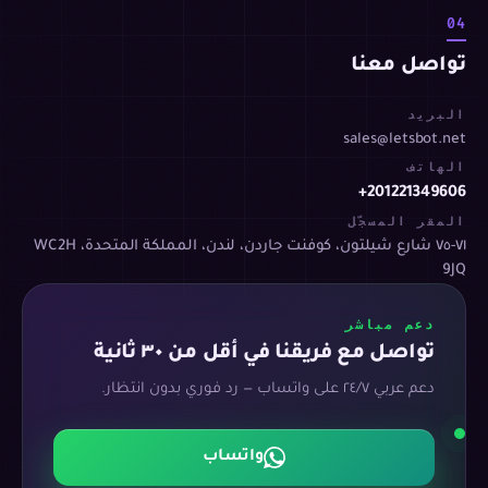
04
تواصل معنا
البريد
sales@letsbot.net
الهاتف
+201221349606
المقر المسجّل
٧١-٧٥ شارع شيلتون، كوفنت جاردن، لندن، المملكة المتحدة، WC2H
9JQ
دعم مباشر
تواصل مع فريقنا في أقل من ٣٠ ثانية
دعم عربي ٢٤/٧ على واتساب — رد فوري بدون انتظار.
واتساب