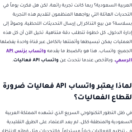
العربية السعودية؟ ربما كانت تجربة رائعة، لكن هل فكرت يوماً في
التحديات الهائلة التي يواجهها المنظمون لتقديم هذه التجربة
بسلاسة؟ من بيع التذاكر إلى إرسال التحديثات اللحظية، وصولاً إلى
إدارة الدخول، كل خطوة تتطلب دقة متناهية. تخيل الآن أن كل هذه
العمليات يمكن تبسيطها وأتمتتها بالكامل عبر قناة واحدة يفضلها
الجميع: واتساب. هذا هو بالضبط ما يقدمه
واتساب بزنس API
الرسمي
، وبالأخص عندما نتحدث عن
واتساب API فعاليات
.
لماذا يعتبر واتساب API فعاليات ضرورة
لقطاع الفعاليات؟
في ظل التطور التكنولوجي السريع الذي تشهده المملكة العربية
السعودية والمنطقة ككل، لم يعد الاعتماد على الطرق التقليدية
في تنظيم الفعاليات خياراً مستداماً. فالتحديات مثل قوائم الانتظار