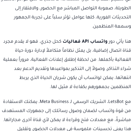
الطويلة، صعوبة التواصل المباشر مع الحضور، والافتقار إلى
التحديثات الفورية، كلها عوامل تؤثر سلباً على تجربة الجمهور
وسمعة المنظمين.
هنا يأتي دور
واتساب API فعاليات
كحل جذري. فهو لا يقدم مجرد
قناة اتصال إضافية، بل يمثل نظاماً متكاملاً لإدارة دورة حياة
الفعالية بأكملها. من لحظة إطلاق إعلانات الفعالية، مروراً بعملية
شراء التذاكر، وصولاً إلى التذكير بمواعيدها وتقديم الدعم بعد
انتهائها، يمكن لواتساب أن يكون شريان الحياة الذي يربط
المنظمين بجمهورهم بكفاءة لا مثيل لها.
مع LetsBot، الشريك الرسمي لـ Meta Business، يمكنك الاستفادة
من قوة واتساب لضمان وصول رسائلك إلى جمهورك المستهدف
مباشرةً، مع معدلات فتح وقراءة لا يمكن لأي قناة أخرى مجاراتها.
هذا يعني تحسينات ملموسة في معدلات الحضور، وتقليل