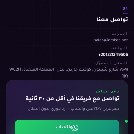
04
تواصل معنا
البريد
sales@letsbot.net
الهاتف
+201221349606
المقر المسجّل
٧١-٧٥ شارع شيلتون، كوفنت جاردن، لندن، المملكة المتحدة، WC2H
9JQ
دعم مباشر
تواصل مع فريقنا في أقل من ٣٠ ثانية
دعم عربي ٢٤/٧ على واتساب — رد فوري بدون انتظار.
واتساب