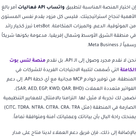
إن اختيار المنصة المناسبة لتطبيق
واتساب API فعاليات
أمر بالغ
الأهمية لنجاح استراتيجيتك. فليس كل مزود يقدم نفس المستوى
من الموثوقية، الدعم، والميزات المتكاملة. LetsBot تبرز كخيار رائد
في منطقة الشرق الأوسط وشمال إفريقيا، مدعومة بكونها شريكاً
رسمياً لـ Meta Business.
نحن لا نقدم مجرد وصول إلى الـ API، بل نقدم
منصة لتس بوت
الكاملة
التي صُممت لتلبية الاحتياجات الفريدة للشركات في
المنطقة. من توفير خوادم MCP مجانية مع أي خطة API، إلى دعم
الفواتير متعددة العملات (SAR, AED, EGP, KWD, QAR, BHD)،
نضمن لك تجربة لا مثيل لها. التزامنا بالامتثال للمعايير التنظيمية
الصارمة في المنطقة (مثل CITC، TDRA، NTRA، CITRA، CRA، TRA)
يمنحك راحة البال بأن بياناتك وعملياتك آمنة ومتوافقة تماماً.
بالإضافة إلى ذلك، فإن فريق دعم العملاء لدينا متاح على مدار