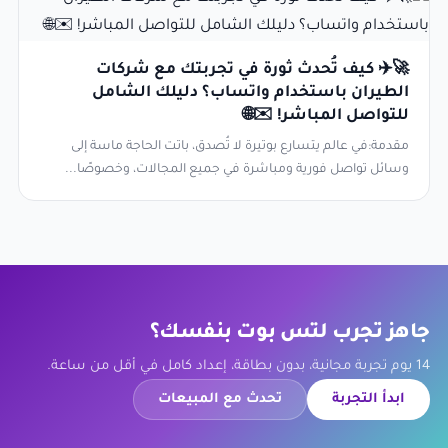
🚀✈️ كيف تُحدث ثورة في تجربتك مع شركات
الطيران باستخدام واتساب؟ دليلك الشامل
للتواصل المباشر! ✉️🌐
مقدمة:في عالم يتسارع بوتيرة لا تُصدق، باتت الحاجة ماسة إلى
وسائل تواصل فورية ومباشرة في جميع المجالات، وخصوصًا...
جاهز تجرب لتس بوت بنفسك؟
14 يوم تجربة مجانية، بدون بطاقة، إعداد كامل في أقل من ساعة.
ابدأ التجربة
تحدث مع المبيعات