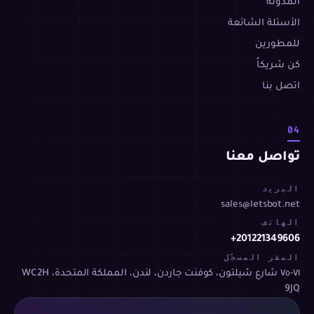
المدونة
الأسئلة الشائعة
للمطورين
كن شريكاً
اتصل بنا
04
تواصل معنا
البريد
sales@letsbot.net
الهاتف
+201221349606
المقر المسجّل
٧١-٧٥ شارع شيلتون، كوفنت جاردن، لندن، المملكة المتحدة، WC2H
9JQ