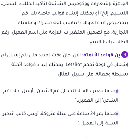
الجاهزة لإشعارات ووكومرس الشائعة (تأكيد الطلب، الشحن،
التسليم، إلخ) أو يمكنك إنشاء قوالب خاصة بك. قم
بتخصيص هذه القوالب لتناسب لغة متجرك وعلامتك
التجارية، مع تضمين المتغيرات اللازمة مثل اسم العميل، رقم
الطلب، رابط التتبع.
تكوين قواعد الأتمتة:
الآن، حان وقت تحديد متى يتم إرسال أي
إشعار. في لوحة تحكم LetsBot، يمكنك إعداد قواعد أتمتة
بسيطة وفعالة. على سبيل المثال:
"عندما تتغير حالة الطلب إلى 'تم الشحن'، أرسل قالب 'تم
الشحن' إلى العميل."
"عندما يمر 24 ساعة على سلة متروكة، أرسل قالب 'تذكير
السلة' إلى العميل."