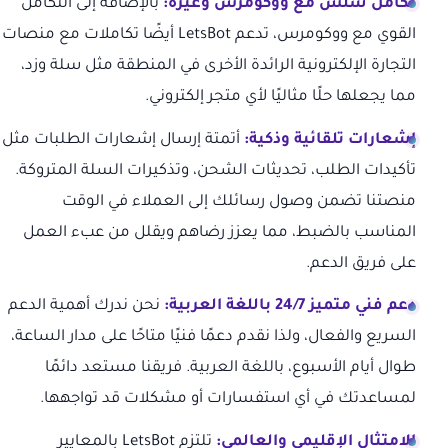
تكامل سلس مع ووكومرس وغيره:
بالإضافة إلى التكامل
القوي مع ووكومرس، تدعم LetsBot أيضًا تكاملات مع منصات
التجارة الإلكترونية الرائدة الأخرى في المنطقة مثل سلة وزد،
مما يجعلها حلًا مثاليًا لأي متجر إلكتروني.
إشعارات تلقائية وذكية:
أتمتة إرسال إشعارات الطلبات مثل
تأكيدات الطلب، تحديثات الشحن، وتذكيرات السلة المتروكة.
منصتنا تضمن وصول رسائلك إلى العملاء في الوقت
المناسب بالضبط، مما يعزز رضاهم ويقلل من عبء العمل
على فريق الدعم.
دعم فني متميز 24/7 باللغة العربية:
نحن ندرك أهمية الدعم
السريع والفعال، ولذا نقدم دعمًا فنيًا متاحًا على مدار الساعة،
طوال أيام الأسبوع، باللغة العربية. فريقنا مستعد دائمًا
لمساعدتك في أي استفسارات أو مشكلات قد تواجهها.
الامتثال الإقليمي والعالمي:
تلتزم LetsBot بالمعايير