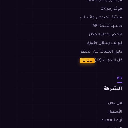
مولّد روابط واتساب
مولّد رمز QR
منسّق نصوص واتساب
حاسبة تكلفة API
فاحص خطر الحظر
قوالب رسائل جاهزة
دليل الحماية من الحظر
كل الأدوات (12)
مجاناً
03
الشركة
من نحن
الأسعار
آراء العملاء