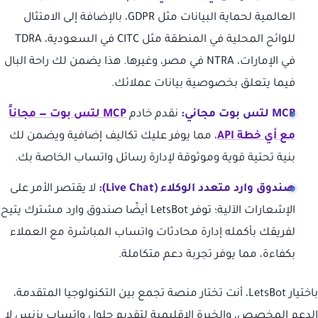
العالمية لحماية البيانات مثل GDPR، بالإضافة إلى الامتثال
للوائح المحلية في المنطقة مثل CITC في السعودية، TDRA
في الإمارات، NTRA في مصر، وغيرها. هذا يضمن لك راحة البال
فيما يتعلق بخصوصية بيانات عملائك.
MCP لتس بوت مجاني:
نقدم خادم
MCP لتس بوت — مجاناً
مع أي خطة API
، مما يوفر عليك تكاليف إضافية ويضمن لك
بنية تحتية قوية وموثوقة لإدارة رسائل واتساب الخاصة بك.
صندوق وارد متعدد الوكلاء (Live Chat):
لا يقتصر الأمر على
الإشعارات الآلية؛ توفر LetsBot أيضًا صندوق وارد مشترك يتيح
لفريقك بأكمله إدارة محادثات واتساب المباشرة مع العملاء
بكفاءة، مما يوفر تجربة دعم متكاملة.
باختيار LetsBot، أنت تختار منصة تجمع بين التكنولوجيا المتقدمة،
الدعم المخصص، والخبرة الإقليمية لتقديم حلول واتساب بزنس لا