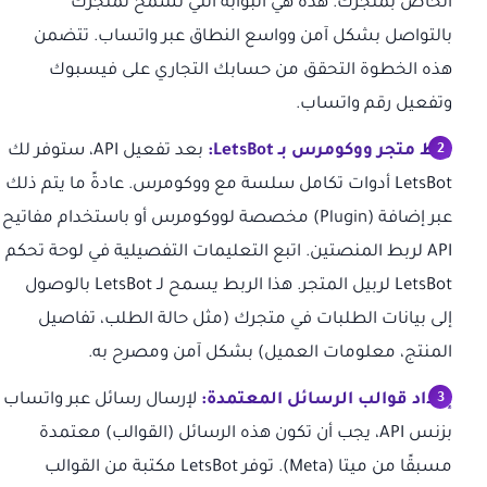
الخاص بمتجرك. هذه هي البوابة التي تسمح لمتجرك
بالتواصل بشكل آمن وواسع النطاق عبر واتساب. تتضمن
هذه الخطوة التحقق من حسابك التجاري على فيسبوك
وتفعيل رقم واتساب.
ربط متجر ووكومرس بـ LetsBot:
بعد تفعيل API، ستوفر لك
LetsBot أدوات تكامل سلسة مع ووكومرس. عادةً ما يتم ذلك
عبر إضافة (Plugin) مخصصة لووكومرس أو باستخدام مفاتيح
API لربط المنصتين. اتبع التعليمات التفصيلية في لوحة تحكم
LetsBot لربيل المتجر. هذا الربط يسمح لـ LetsBot بالوصول
إلى بيانات الطلبات في متجرك (مثل حالة الطلب، تفاصيل
المنتج، معلومات العميل) بشكل آمن ومصرح به.
إعداد قوالب الرسائل المعتمدة:
لإرسال رسائل عبر واتساب
بزنس API، يجب أن تكون هذه الرسائل (القوالب) معتمدة
مسبقًا من ميتا (Meta). توفر LetsBot مكتبة من القوالب