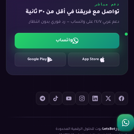
دعم مباشر
تواصل مع فريقنا في أقل من ٣٠ ثانية
دعم عربي ٢٤/٧ على واتساب — رد فوري بدون انتظار.
واتساب
Google Play
App Store
©
2026
LetsBot
·
بوت للحلول الرقمية المحدودة
·