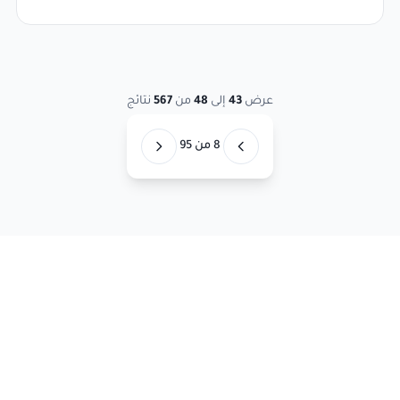
عرض
43
إلى
48
من
567
نتائج
8 من 95