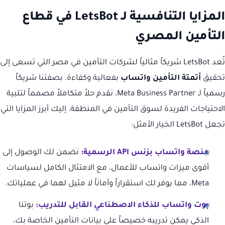
المزايا التنافسية لـ LetsBot في قطاع
التأمين المصري
تُعد LetsBot شريكاً مثالياً لشركات التأمين في مصر التي تسعى إلى
تحقيق
أتمتة التأمين واتساب
بفعالية وكفاءة. بصفتنا شريكاً
رسمياً لـ Meta Business Partner، نقدم حلاً متكاملاً مصمماً لتلبية
الاحتياجات الفريدة لسوق التأمين في المنطقة. إليك أبرز المزايا التي
تجعل LetsBot الخيار الأمثل:
منصة واتساب بزنس API الرسمية:
نضمن لك الوصول إلى
أقوى ميزات واتساب للأعمال، مع الامتثال الكامل لسياسات
Meta، مما يوفر لك استقراراً وأماناً لا مثيل لهما في عملياتك.
بوت واتساب للذكاء الاصطناعي القابل للتدريب:
بوتنا
الذكي يمكن تدريبه خصيصاً على بيانات التأمين الخاصة بك،