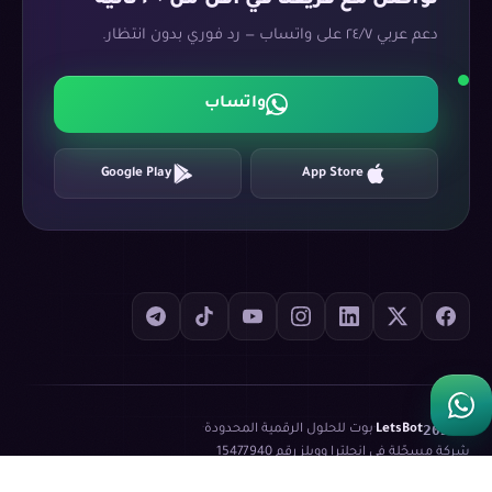
تواصل مع فريقنا في أقل من ٣٠ ثانية
دعم عربي ٢٤/٧ على واتساب — رد فوري بدون انتظار.
واتساب
Google Play
App Store
©
2026
LetsBot
·
بوت للحلول الرقمية المحدودة
·
شركة مسجّلة في إنجلترا وويلز رقم
15477940
سياسة الخصوصية
شروط الخدمة
XML Sitemap