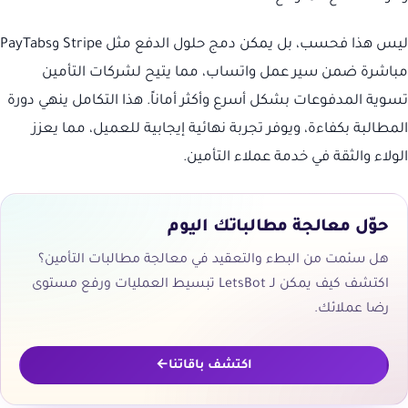
ليس هذا فحسب، بل يمكن دمج حلول الدفع مثل Stripe وPayTabs
مباشرة ضمن سير عمل واتساب، مما يتيح لشركات التأمين
تسوية المدفوعات بشكل أسرع وأكثر أماناً. هذا التكامل ينهي دورة
المطالبة بكفاءة، ويوفر تجربة نهائية إيجابية للعميل، مما يعزز
الولاء والثقة في خدمة عملاء التأمين.
حوّل معالجة مطالباتك اليوم
هل سئمت من البطء والتعقيد في معالجة مطالبات التأمين؟
اكتشف كيف يمكن لـ LetsBot تبسيط العمليات ورفع مستوى
رضا عملائك.
اكتشف باقاتنا