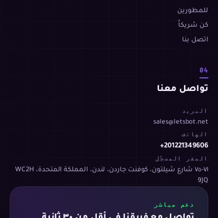
للمطورين
كن شريكاً
اتصل بنا
04
تواصل معنا
البريد
sales@letsbot.net
الهاتف
+201221349606
المقر المسجّل
٧١-٧٥ شارع شيلتون، كوفنت جاردن، لندن، المملكة المتحدة، WC2H
9JQ
دعم مباشر