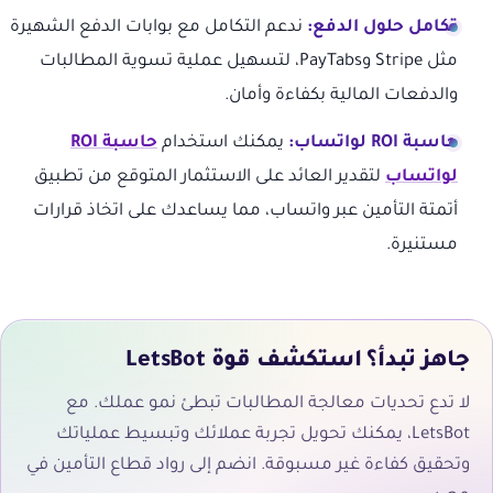
تكامل حلول الدفع:
ندعم التكامل مع بوابات الدفع الشهيرة
مثل Stripe وPayTabs، لتسهيل عملية تسوية المطالبات
والدفعات المالية بكفاءة وأمان.
حاسبة ROI لواتساب:
يمكنك استخدام
حاسبة ROI
لواتساب
لتقدير العائد على الاستثمار المتوقع من تطبيق
أتمتة التأمين عبر واتساب، مما يساعدك على اتخاذ قرارات
مستنيرة.
جاهز تبدأ؟ استكشف قوة LetsBot
لا تدع تحديات معالجة المطالبات تبطئ نمو عملك. مع
LetsBot، يمكنك تحويل تجربة عملائك وتبسيط عملياتك
وتحقيق كفاءة غير مسبوقة. انضم إلى رواد قطاع التأمين في