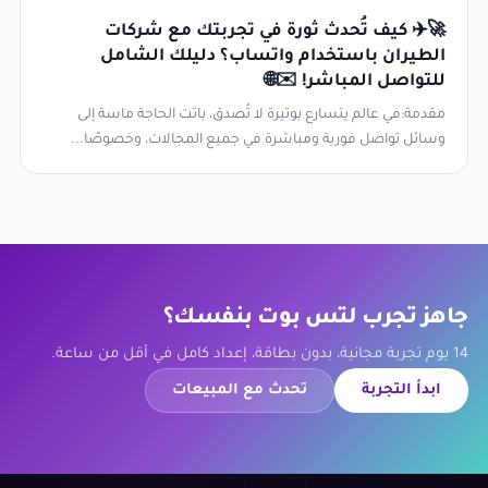
🚀✈️ كيف تُحدث ثورة في تجربتك مع شركات
الطيران باستخدام واتساب؟ دليلك الشامل
للتواصل المباشر! ✉️🌐
مقدمة:في عالم يتسارع بوتيرة لا تُصدق، باتت الحاجة ماسة إلى
وسائل تواصل فورية ومباشرة في جميع المجالات، وخصوصًا...
جاهز تجرب لتس بوت بنفسك؟
14 يوم تجربة مجانية، بدون بطاقة، إعداد كامل في أقل من ساعة.
ابدأ التجربة
تحدث مع المبيعات