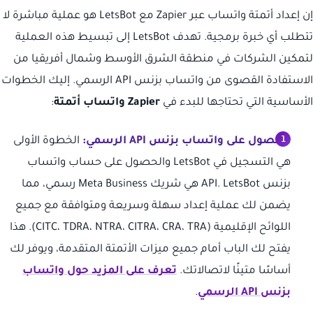
إن إعداد أتمتة واتساب عبر Zapier مع LetsBot هو عملية مباشرة لا
تتطلب أي خبرة برمجية. تهدف LetsBot إلى تبسيط هذه العملية
لتمكين الشركات في منطقة الشرق الأوسط وشمال أفريقيا من
الاستفادة القصوى من واتساب بزنس API الرسمي. إليك الخطوات
الأساسية التي تحتاجها للبدء في
Zapier واتساب أتمتة
:
الحصول على واتساب بزنس API الرسمي:
الخطوة الأولى
هي التسجيل في LetsBot والحصول على حساب واتساب
بزنس API. LetsBot هي شريك Meta Business رسمي، مما
يضمن لك عملية إعداد سهلة وسريعة ومتوافقة مع جميع
اللوائح الإقليمية (CITC، TDRA، NTRA، CITRA، CRA، TRA). هذا
يفتح لك الباب أمام جميع ميزات الأتمتة المتقدمة، ويوفر لك
أساسًا متينًا لاتصالاتك.
تعرف على المزيد حول واتساب
بزنس API الرسمي
.