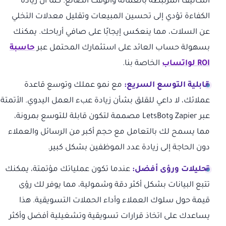
التكاليف المرتبطة بالعمالة والوقت الضائع. كما أن زيادة
الكفاءة تؤدي إلى تحسين المبيعات وتقليل معدلات التخلي
عن السلات، مما ينعكس إيجابًا على صافي أرباحك. يمكنك
بسهولة حساب العائد على استثمارك المحتمل عبر
حاسبة
ROI لواتساب
الخاصة بنا.
قابلية التوسع السريع:
مع نمو عملك وتوسع قاعدة
عملائك، لا داعي للقلق بشأن زيادة عبء العمل اليدوي. الأتمتة
عبر Zapier وLetsBot مصممة لتكون قابلة للتوسع بمرونة،
مما يسمح لك بالتعامل مع حجم أكبر من الرسائل والعملاء
دون الحاجة إلى زيادة عدد الموظفين بشكل كبير.
تحليلات ورؤى أفضل:
عندما تكون عملياتك مؤتمتة، يمكنك
تتبع البيانات بشكل أكثر دقة وشمولية، مما يوفر لك رؤى
قيمة حول سلوك العملاء وأداء الحملات التسويقية. هذا
يساعدك على اتخاذ قرارات تسويقية وتشغيلية أفضل وأكثر