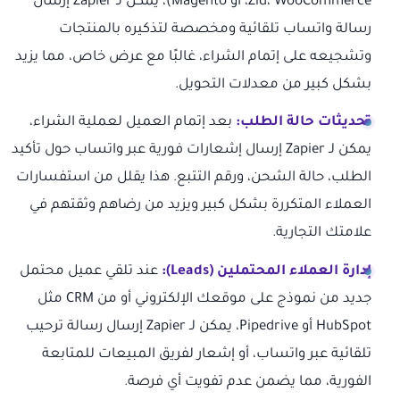
Zid، WooCommerce، أو Magento)، يمكن لـ Zapier إرسال
رسالة واتساب تلقائية ومخصصة لتذكيره بالمنتجات
وتشجيعه على إتمام الشراء، غالبًا مع عرض خاص، مما يزيد
بشكل كبير من معدلات التحويل.
تحديثات حالة الطلب:
بعد إتمام العميل لعملية الشراء،
يمكن لـ Zapier إرسال إشعارات فورية عبر واتساب حول تأكيد
الطلب، حالة الشحن، ورقم التتبع. هذا يقلل من استفسارات
العملاء المتكررة بشكل كبير ويزيد من رضاهم وثقتهم في
علامتك التجارية.
إدارة العملاء المحتملين (Leads):
عند تلقي عميل محتمل
جديد من نموذج على موقعك الإلكتروني أو من CRM مثل
HubSpot أو Pipedrive، يمكن لـ Zapier إرسال رسالة ترحيب
تلقائية عبر واتساب، أو إشعار لفريق المبيعات للمتابعة
الفورية، مما يضمن عدم تفويت أي فرصة.