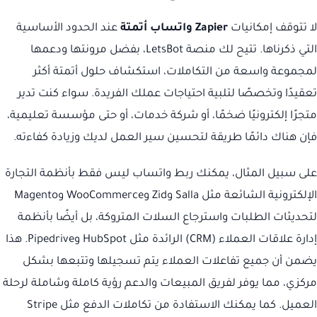
لا تتوقف إمكانيات
Zapier واتساب أتمتة
عند الحدود الأساسية
التي ذكرناها. تتيح لك منصة LetsBot، بفضل مرونتها ودعمها
لمجموعة واسعة من التكاملات، استكشاف حلول أتمتة أكثر
تعقيدًا وتخصصًا لتلبية احتياجات عملك الفريدة. سواء كنت تدير
متجرًا إلكترونيًا ضخمًا، أو شركة خدمات، أو حتى مؤسسة تعليمية،
فإن هناك دائمًا طريقة لتحسين سير العمل لديك وزيادة كفاءته.
على سبيل المثال، يمكنك ربط واتساب ليس فقط بأنظمة التجارة
الإلكترونية الشائعة مثل Salla وZid وWooCommerce وMagento
لتحديثات الطلبات واسترجاع السلات المتروكة، بل أيضًا بأنظمة
إدارة علاقات العملاء (CRM) الرائدة مثل HubSpot وPipedrive. هذا
يضمن أن جميع تفاعلات العملاء يتم تسجيلها وتتبعها بشكل
مركزي، مما يوفر لفريق المبيعات والدعم رؤية كاملة وشاملة لرحلة
العميل. كما يمكنك الاستفادة من تكاملات الدفع مثل Stripe