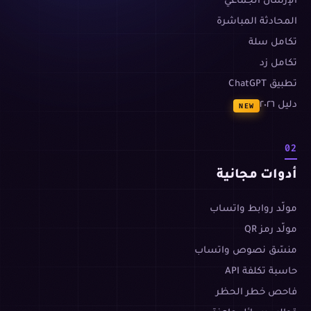
الإرسال الجماعي
المحادثة المباشرة
تكامل سلة
تكامل زد
تطبيق ChatGPT
دليل ٢٠٢٦
NEW
02
أدوات مجانية
مولّد روابط واتساب
مولّد رمز QR
منسّق نصوص واتساب
حاسبة تكلفة API
فاحص خطر الحظر