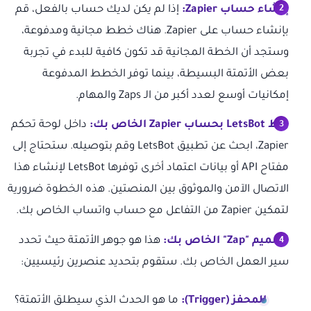
إنشاء حساب Zapier:
إذا لم يكن لديك حساب بالفعل، قم
بإنشاء حساب على Zapier. هناك خطط مجانية ومدفوعة،
وستجد أن الخطة المجانية قد تكون كافية للبدء في تجربة
بعض الأتمتة البسيطة، بينما توفر الخطط المدفوعة
إمكانيات أوسع لعدد أكبر من الـ Zaps والمهام.
ربط LetsBot بحساب Zapier الخاص بك:
داخل لوحة تحكم
Zapier، ابحث عن تطبيق LetsBot وقم بتوصيله. ستحتاج إلى
مفتاح API أو بيانات اعتماد أخرى توفرها LetsBot لإنشاء هذا
الاتصال الآمن والموثوق بين المنصتين. هذه الخطوة ضرورية
لتمكين Zapier من التفاعل مع حساب واتساب الخاص بك.
تصميم "Zap" الخاص بك:
هذا هو جوهر الأتمتة حيث تحدد
سير العمل الخاص بك. ستقوم بتحديد عنصرين رئيسيين:
المحفز (Trigger):
ما هو الحدث الذي سيطلق الأتمتة؟