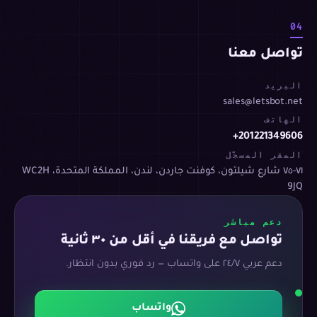
04
تواصل معنا
البريد
sales@letsbot.net
الهاتف
+201221349606
المقر المسجّل
٧١-٧٥ شارع شيلتون، كوفنت جاردن، لندن، المملكة المتحدة، WC2H
9JQ
دعم مباشر
تواصل مع فريقنا في أقل من ٣٠ ثانية
دعم عربي ٢٤/٧ على واتساب — رد فوري بدون انتظار.
واتساب