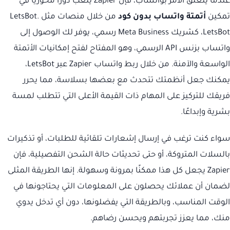
عندما يتعلق الأمر بواتساب، فإن Zapier يلعب دورًا محوريًا في
تمكين
أتمتة واتساب بدون كود
من خلال منصات مثل LetsBot.
LetsBot، كشريك Meta Business رسمي، يوفر لك الوصول إلى
واتساب بزنس API الرسمي، وهو المفتاح لفتح إمكانيات الأتمتة
الواسعة والآمنة. من خلال ربط واتساب Zapier عبر LetsBot،
يمكنك جعل أنظمتك تتحدث مع بعضها بسلاسة، مما يحرر
فريقك للتركيز على المهام ذات القيمة الأعلى التي تتطلب لمسة
بشرية وإبداعًا.
سواء كنت ترغب في إرسال إشعارات تلقائية للطلبات، أو تذكيرات
بالسلات المتروكة، أو حتى تحديثات حالة الشحن التفصيلية، فإن
Zapier يجعل كل هذا ممكنًا بمرونة وسهولة. إنها الطريقة المثلى
لضمان أن عملائك يحصلون على المعلومات التي يحتاجونها في
الوقت المناسب، وبالطريقة التي يفضلونها، دون أي تدخل يدوي
منك، مما يعزز تجربتهم ويحسن رضاهم.