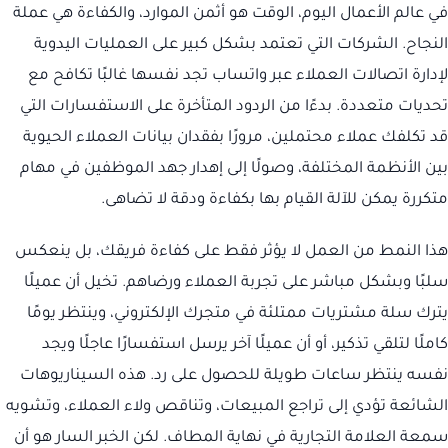
في عالم الأعمال اليوم، الوقت هو أثمن الموارد، والكفاءة هي عملة
النجاح. الشركات التي تعتمد بشكل كبير على العمليات اليدوية
لإدارة اتصالات العملاء عبر واتساب تجد نفسها غالبًا تكافح مع
تحديات متعددة. بدءًا من الردود المتأخرة على الاستفسارات التي
قد تكلفك عملاء محتملين، مرورًا بفقدان بيانات العملاء الحيوية
بين الأنظمة المختلفة، وصولًا إلى إهدار جهد الموظفين في مهام
متكررة يمكن للآلة القيام بها بكفاءة ودقة لا تضاهى.
هذا النمط من العمل لا يؤثر فقط على كفاءة فريقك، بل ينعكس
سلبًا وبشكل مباشر على تجربة العملاء ورضاهم. تخيل أن عميلًا
يترك سلة مشتريات ممتلئة في متجرك الإلكتروني، وينتظر يومًا
كاملًا لتلقي تذكير، أو أن عميلًا آخر يرسل استفسارًا عاجلًا ويجد
نفسه ينتظر ساعات طويلة للحصول على رد. هذه السيناريوهات
الشائعة تؤدي إلى تراجع المبيعات، وتناقص ولاء العملاء، وتشويه
سمعة العلامة التجارية في نهاية المطاف. لكن الخبر السار هو أن