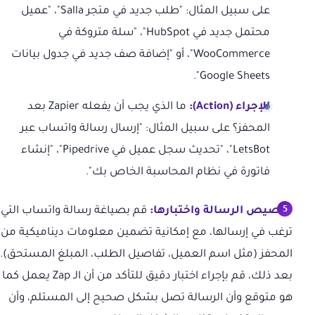
على سبيل المثال: "طلب جديد في متجر Salla"، "عميل
محتمل جديد في HubSpot"، "سلة متروكة في
WooCommerce"، أو "إضافة صف جديد في جدول بيانات
Google Sheets".
الإجراء (Action):
ما الذي يجب أن يفعله Zapier بعد
المحفز؟ على سبيل المثال: "إرسال رسالة واتساب عبر
LetsBot"، "تحديث سجل عميل في Pipedrive"، "إنشاء
فاتورة في نظام المحاسبة الخاص بك".
تخصيص الرسالة واختبارها:
قم بصياغة رسالة واتساب التي
ترغب في إرسالها، مع إمكانية تضمين معلومات ديناميكية من
المحفز (مثل اسم العميل، تفاصيل الطلب، المبلغ المستحق).
بعد ذلك، قم بإجراء اختبار دقيق للتأكد من أن الـ Zap يعمل كما
هو متوقع وأن الرسالة تصل بشكل صحيح إلى المستلم، وأن