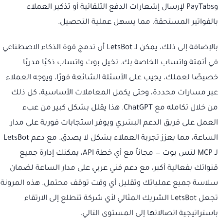
وPayTabs لإرسال إشعارات الدفع التلقائية أو تذكير العملاء
بالفواتير المستحقة، مما يسهل عملية التحصيل.
بالإضافة إلى ذلك، يمكن لـ LetsBot أن تدمج قوة الذكاء الاصطناعي
في أتمتة واتساب الخاصة بك. تخيل بوت واتساب ذكيًا مدربًا
خصيصًا لعملك، يجيب على الأسئلة الشائعة فورًا، ويوجه العملاء
عبر مسارات محددة، وحتى يكمل المعاملات الأساسية، كل ذلك
من خلال تكامله مع ChatGPT. هذا يقلل بشكل كبير من عبء
العمل على فريق الدعم البشري ويوفر استجابات فورية على مدار
الساعة، مما يعزز تجربة العملاء بشكل لا يصدق. مع دعم LetsBot
لـ MCP لتس بوت — مجاناً مع أي خطة API، يمكنك إدارة جميع
قنواتك بفعالية أكبر، مع دعم فني عربي على مدار الساعة لضمان
سلاسة جميع عملياتك وتقليل أي وقت توقف محتمل. هذه المرونة
تجعل LetsBot الشريك المثالي لأي شركة تتطلع إلى الارتقاء
باستراتيجية اتصالاتها إلى المستوى التالي.