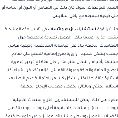
المنتج للتوقعات، سواء كان ذلك في المقاس أو اللون أو الخامة أو
حتى كيفية تنسيقه مع باقي الملابس.
هنا تبرز قوة
استشارات أزياء واتساب
في تقليل هذه المشكلة
بشكل جذري. عندما يتلقى العميل نصيحة مخصصة حول
المقاسات الدقيقة بناءً على قياساته الشخصية، وكيفية قياس
جسده بشكل صحيح، أو رؤية صور إضافية للمنتج على نماذج
مختلفة بأحجام وأشكال متنوعة، أو حتى مقاطع فيديو قصيرة
توضح الخامة والحركة ومرونة القماش، فإنه يتخذ قرار شراء أكثر
استنارة وثقة. هذا يقلل بشكل كبير من احتمالية عدم الرضا بعد
استلام المنتج، وبالتالي يخفض معدلات الإرجاع المكلفة.
علاوة على ذلك، يمكن للمستشارين اقتراح منتجات تكميلية
(cross-selling) أو منتجات ذات قيمة أعلى (up-selling) بناءً على
تفضيلات العميل وسجل مشترياته، مما يزيد من متوسط قيمة