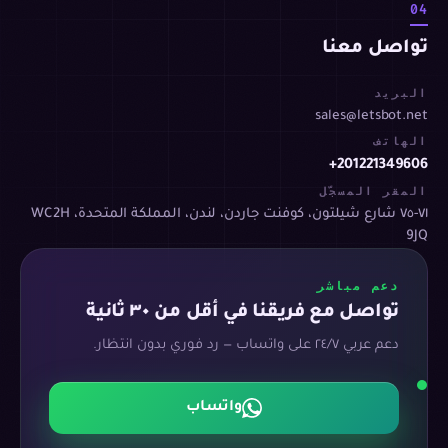
04
تواصل معنا
البريد
sales@letsbot.net
الهاتف
+201221349606
المقر المسجّل
٧١-٧٥ شارع شيلتون، كوفنت جاردن، لندن، المملكة المتحدة، WC2H
9JQ
دعم مباشر
تواصل مع فريقنا في أقل من ٣٠ ثانية
دعم عربي ٢٤/٧ على واتساب — رد فوري بدون انتظار.
واتساب