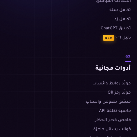
المحادثة المباشرة
تكامل سلة
تكامل زد
تطبيق ChatGPT
دليل ٢٠٢٦
NEW
02
أدوات مجانية
مولّد روابط واتساب
مولّد رمز QR
منسّق نصوص واتساب
حاسبة تكلفة API
فاحص خطر الحظر
قوالب رسائل جاهزة