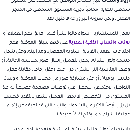
أزياء واتساب
تتيح للمتاجر التواصل مع العملاء على مستوى
شخصي للغاية، محاكياً تجربة المتسوق الشخصي في المتجر
الفعلي، ولكن بمرونة أكبر وراحة لا مثيل لها.
يمكن للمستشارين، سواء كانوا بشراً ضمن فريق دعم العملاء أو
بوتات واتساب الذكية المدربة
على فهم سياق الموضة، فهم
احتياجات العميل الفردية، أسلوبه المفضل، وميزانيته، وحتى شكل
جسمه ولون بشرته. يمكن للعميل إرسال صور لملابسه الحالية، أو
وصف المناسبة التي يشتري من أجلها (حفل زفاف، مقابلة عمل،
ملابس يومية)، أو حتى مشاركة صور من مجلات الموضة أو وسائل
التواصل الاجتماعي، ليحصل على توصيات مصممة خصيصاً له. هذا
المستوى من التخصيص لا يجعل العميل يشعر بالتقدير فحسب،
بل يزيل أيضاً الكثير من الشكوك والتردد التي قد تعيقه عن إتمام
عملية الشراء، مما يفتح آفاقاً جديدة لـ .
باستخدام أدوات مثل الدردشة المباشرة متعددة الوكلاء من