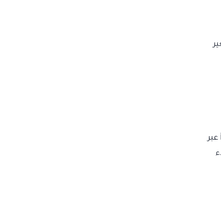
ير
عبر
ء