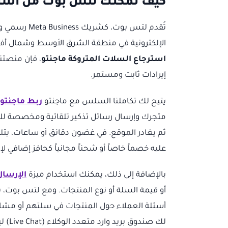
كيف تُمكنك لتس بوت من استرج
تُقدم لتس بو
الإلكترونية في منطقة الشرق الأوسط وشمال أفري
استرجاع السلات المتروكة ماجنتو
، فإن منصتنا
إيرادات ثابت ومستمر.
يتيح لك تكاملنا السلس مع ماجنتو
ربط ماجنتو
متجرك وإرسال رسائل تذكير تلقائية ومخصصة للغ
ثم يغادر الموقع. في غضون دقائق أو ساعات، يتلق
عليه خصماً خاصاً أو شحناً مجانياً كحافز إضافي لإ
بالإضافة إلى ذلك، يمكنك استخدام ميزة
الإرسال
أو قيمة السلة أو نوع المنتجات. ومع لتس بوت، ي
أسئلة العملاء حول المنتجات في سلتهم أو مشاكل
لك صندوق بريد وارد متعدد الوكلاء (Live Chat) ليتعامل فريقك مع الاستفسارات الأكثر تعقيداً بشكل مباشر وفعال.