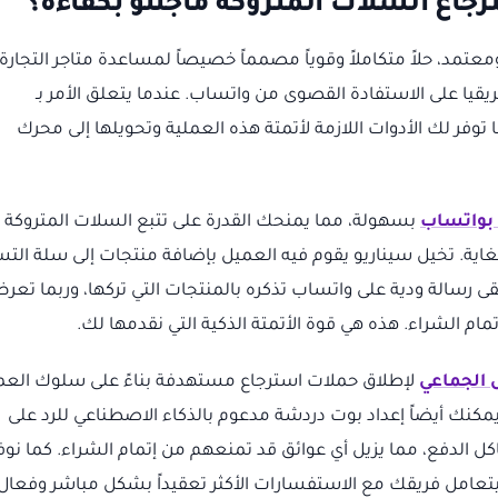
اع السلات المتروكة ماجنتو بكفاءة؟
ت، كشريك Meta Business رسمي ومعتمد، حلاً متكاملاً وقوياً مصمماً خصيصاً لمساعدة متاجر التجارة
قيا على الاستفادة القصوى من واتساب. عندما يتعلق الأمر بـ
 توفر لك الأدوات اللازمة لأتمتة هذه العملية وتحويلها إلى محرك
 بواتساب
بسهولة، مما يمنحك القدرة على تتبع السلات المتروكة 
اية. تخيل سيناريو يقوم فيه العميل بإضافة منتجات إلى سلة الت
ى رسالة ودية على واتساب تذكره بالمنتجات التي تركها، وربما تعر
تمام الشراء. هذه هي قوة الأتمتة الذكية التي نقدمها لك.
 الجماعي
لإطلاق حملات استرجاع مستهدفة بناءً على سلوك العم
مكنك أيضاً إعداد بوت دردشة مدعوم بالذكاء الاصطناعي للرد على
 الدفع، مما يزيل أي عوائق قد تمنعهم من إتمام الشراء. كما نوف