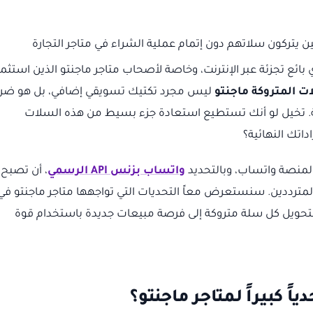
ى 70% من المتسوقين يتركون سلاتهم دون إتمام عملية الشراء في متاجر التجارة
لأي بائع تجزئة عبر الإنترنت، وخاصة لأصحاب متاجر ماجنتو الذين استثمر
ت المتروكة ماجنتو
ليس مجرد تكتيك تسويقي إضافي، بل هو ضرو
قية. تخيل لو أنك تستطيع استعادة جزء بسيط من هذه السلات
داتك النهائية؟
منصة واتساب، وبالتحديد
واتساب بزنس API الرسمي
، أن تصبح
المترددين. سنستعرض معاً التحديات التي تواجهها متاجر ماجنتو في
لتحويل كل سلة متروكة إلى فرصة مبيعات جديدة باستخدام قوة
اً كبيراً لمتاجر ماجنتو؟