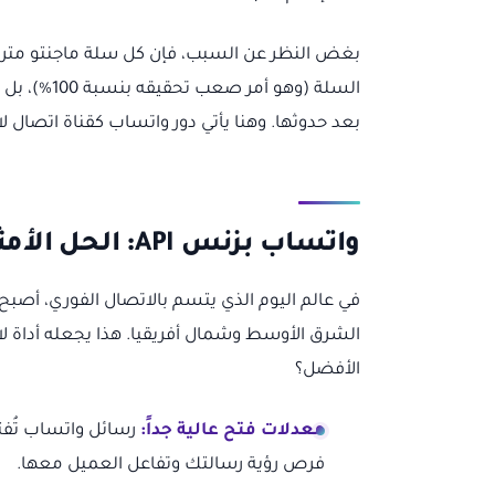
بغض النظر عن السبب، فإن كل سلة ماجنتو متروكة 
السلة (وهو أمر صعب تحقيقه بنسبة 100%)، بل في امتلاك استراتيجية فعالة لـ
بعد حدوثها. وهنا يأتي دور واتساب كقناة اتصال لا
واتساب بزنس API: الحل الأمثل لاسترجاع السلات المتروكة ماجنتو
في عالم اليوم الذي يتسم بالاتصال الفوري، أصبح
الشرق الأوسط وشمال أفريقيا. هذا يجعله أداة لا 
الأفضل؟
معدلات فتح عالية جداً:
رسائل واتساب تُفتح 
فرص رؤية رسالتك وتفاعل العميل معها.