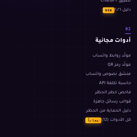
تطبيق ChatGPT
دليل ٢٠٢٦
NEW
02
أدوات مجانية
مولّد روابط واتساب
مولّد رمز QR
منسّق نصوص واتساب
حاسبة تكلفة API
فاحص خطر الحظر
قوالب رسائل جاهزة
دليل الحماية من الحظر
كل الأدوات (12)
مجاناً