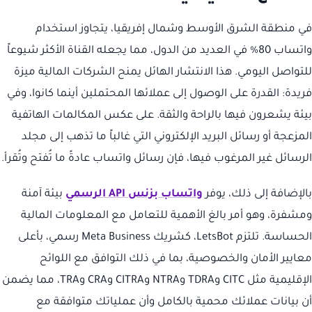
في منطقة الشرق الأوسط وشمال إفريقيا، يتجاوز استخدام
واتساب 80% في العديد من الدول، مما يجعله القناة الأكثر شيوعاً
للتواصل اليومي. هذا الانتشار الهائل يمنح الشركات المالية ميزة
فريدة: القدرة على الوصول إلى عملائها المحتملين أينما كانوا، وفي
بيئة يشعرون فيها بالراحة والثقة. على عكس المكالمات الهاتفية
المزعجة أو رسائل البريد الإلكتروني التي غالباً ما تذهب إلى مجلد
الرسائل غير المرغوب فيها، فإن رسائل واتساب عادةً ما تُفتح وتُقرأ.
بالإضافة إلى ذلك، يوفر
واتساب بزنس API الرسمي
بيئة آمنة
ومشفرة، وهو أمر بالغ الأهمية للتعامل مع المعلومات المالية
الحساسة. تلتزم LetsBot، كشريك Meta Business رسمي، بأعلى
معايير الأمان والخصوصية، بما في ذلك التوافق مع اللوائح
الإقليمية مثل CITC وTDRA وNTRA وCITRA وCRA وTRA، مما يضمن
أن بيانات عملائك محمية بالكامل وأن عملياتك متوافقة مع