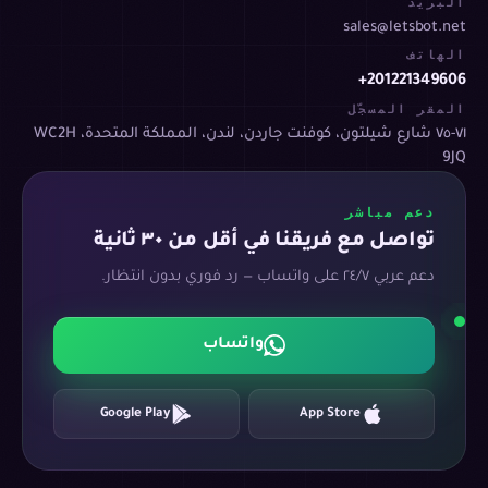
البريد
sales@letsbot.net
الهاتف
+201221349606
المقر المسجّل
٧١-٧٥ شارع شيلتون، كوفنت جاردن، لندن، المملكة المتحدة، WC2H
9JQ
دعم مباشر
تواصل مع فريقنا في أقل من ٣٠ ثانية
دعم عربي ٢٤/٧ على واتساب — رد فوري بدون انتظار.
واتساب
Google Play
App Store