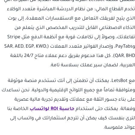
تتضمن منصة LetsBot المرنة والمتكاملة العديد من الميزات التي
تخدم القطاع المالي: من نظام الدردشة المباشرة متعدد الوكلاء
الذي يتيح لفريقك التعامل مع الاستفسارات المعقدة، إلى بوت
الذكاء الاصطناعي القابل للتدريب المخصص الذي يتعلم من
تفاعلاتك، وصولاً إلى تكاملات قوية مع أنظمة الدفع مثل Stripe
وPayTabs، وإصدار الفواتير متعدد العملات (SAR, AED, EGP, KWD,
QAR, BHD). كل هذا مدعوم بفريق دعم عملاء متاح 24/7 باللغة
العربية، لضمان سير عملك بسلاسة تامة.
مع LetsBot، يمكنك أن تطمئن إلى أنك تستخدم منصة موثوقة
ومتوافقة تماماً مع جميع اللوائح الإقليمية والدولية. نحن نساعدك
على بناء جسور الثقة مع عملائك وتقديم تجربة مالية عصرية
وفعالة. يمكنك حتى استخدام
حاسبة ROI لواتساب
الخاصة بنا
لترى بنفسك كيف يمكن أن تترجم استثماراتك في واتساب إلى
عوائد ملموسة.