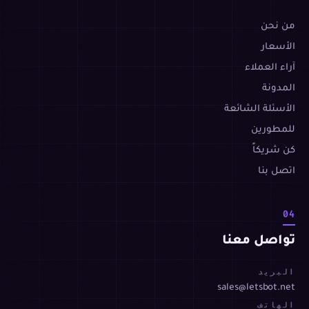
من نحن
الأسعار
آراء العملاء
المدونة
الأسئلة الشائعة
للمطورين
كن شريكاً
اتصل بنا
04
تواصل معنا
البريد
sales@letsbot.net
الهاتف