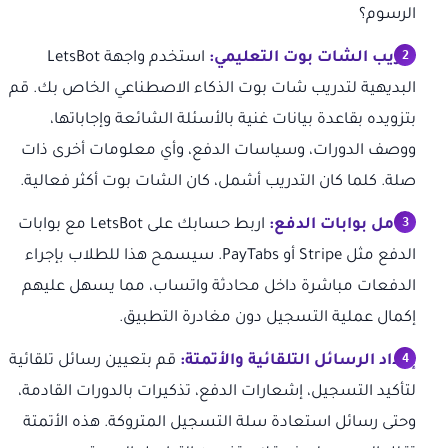
الرسوم؟
تدريب الشات بوت التعليمي:
استخدم واجهة LetsBot
البديهية لتدريب شات بوت الذكاء الاصطناعي الخاص بك. قم
بتزويده بقاعدة بيانات غنية بالأسئلة الشائعة وإجاباتها،
ووصف الدورات، وسياسات الدفع، وأي معلومات أخرى ذات
صلة. كلما كان التدريب أشمل، كان الشات بوت أكثر فعالية.
تكامل بوابات الدفع:
اربط حسابك على LetsBot مع بوابات
الدفع مثل Stripe أو PayTabs. سيسمح هذا للطلاب بإجراء
الدفعات مباشرة داخل محادثة واتساب، مما يسهل عليهم
إكمال عملية التسجيل دون مغادرة التطبيق.
إعداد الرسائل التلقائية والأتمتة:
قم بتعيين رسائل تلقائية
لتأكيد التسجيل، إشعارات الدفع، تذكيرات بالدورات القادمة،
وحتى رسائل استعادة سلة التسجيل المتروكة. هذه الأتمتة