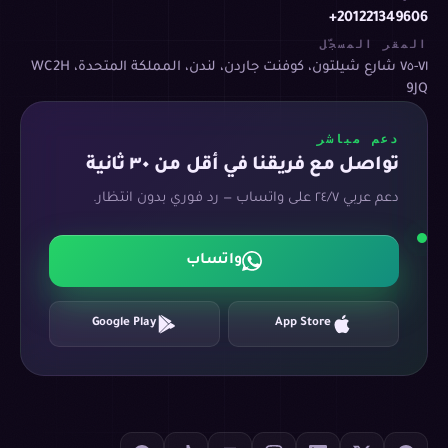
+201221349606
المقر المسجّل
٧١-٧٥ شارع شيلتون، كوفنت جاردن، لندن، المملكة المتحدة، WC2H
9JQ
دعم مباشر
تواصل مع فريقنا في أقل من ٣٠ ثانية
دعم عربي ٢٤/٧ على واتساب — رد فوري بدون انتظار.
واتساب
Google Play
App Store