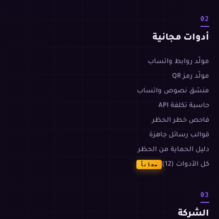
02
أدوات مجانية
مولّد روابط واتساب
مولّد رمز QR
منسّق نصوص واتساب
حاسبة تكلفة API
فاحص خطر الحظر
قوالب رسائل جاهزة
دليل الحماية من الحظر
كل الأدوات (12)
مجاناً
03
الشركة