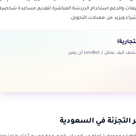
مبيعات والدعم استخدام الدردشة المباشرة لتقديم مساعدة شخصية
شراء ويزيد من معدلات التحويل.
جارية!
توقف عن فقدان العملاء بسبب بطء الدعم. اكتشف كيف يمكن لـ LetsBot أن يغير