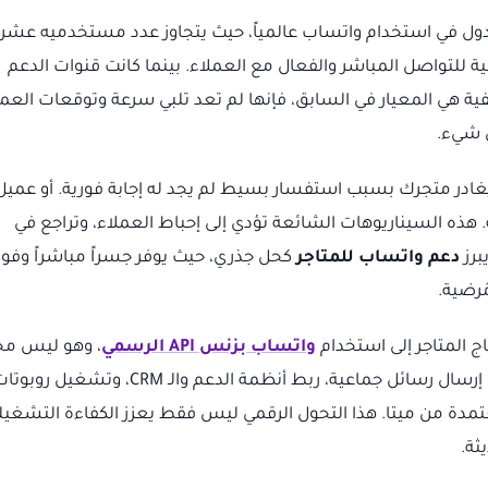
لدول في استخدام واتساب عالمياً، حيث يتجاوز عدد مستخدميه عشر
لية للتواصل المباشر والفعال مع العملاء. بينما كانت قنوات الدعم
هاتفية هي المعيار في السابق، فإنها لم تعد تلبي سرعة وتوقعات العم
ل شيء.
غادر متجرك بسبب استفسار بسيط لم يجد له إجابة فورية. أو عميل
هذه السيناريوهات الشائعة تؤدي إلى إحباط العملاء، وتراجع في
برز
دعم واتساب للمتاجر
كحل جذري، حيث يوفر جسراً مباشراً وفوري
رضية.
ج المتاجر إلى استخدام
واتساب بزنس API الرسمي
، وهو ليس مج
تطبيق واتساب العادي. يتيح هذا الـ API للشركات إرسال رسائل جماعية، ربط أنظمة الدعم والـ CRM، وتشغيل رو
مدة من ميتا. هذا التحول الرقمي ليس فقط يعزز الكفاءة التشغيل
ثة.