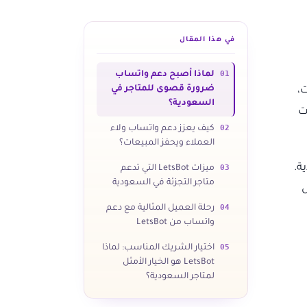
في هذا المقال
01
لماذا أصبح دعم واتساب
ضرورة قصوى للمتاجر في
ات،
السعودية؟
ت
02
كيف يعزز دعم واتساب ولاء
العملاء ويحفز المبيعات؟
ة.
03
ميزات LetsBot التي تدعم
متاجر التجزئة في السعودية
ل
04
رحلة العميل المثالية مع دعم
واتساب من LetsBot
05
اختيار الشريك المناسب: لماذا
LetsBot هو الخيار الأمثل
لمتاجر السعودية؟