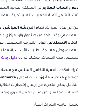
بصفتها شريكاً رسمياً لـ Meta Business، تقدم LetsBot مجموعة شاملة من الميزات المصممة خصيصاً لتلبية احتياجات
دعم واتساب للمتاجر
في المملكة العربية السعود
تمتد لتشمل أتمتة العمليات، تعزيز تجربة العمل
من أبرز هذه الميزات، نظام
الدردشة المباشرة مت
العملاء في وقت واحد من صندوق وارد مركزي واحد
الذكاء الاصطناعي
القابل للتدريب المخصص دعماً
العملاء، وحتى معالجة الطلبات الأساسية، مما يحرر
مستقبل هذه التقنيات، يمكنك قراءة
دليل بوت و
تدرك LetsBot أهمية التكامل السلس مع م
قوية مع
متاجر سلة وزد
، بالإضافة إلى
ommerce
التكامل يمكن متجرك من إرسال إشعارات تلقائية ل
واتساب، مما يقلل من عبء العمل اليدوي ويحسن
تشمل قائمة الميزات أيضاً: