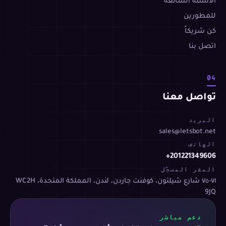
الأسئلة الشائعة
للمطورين
كن شريكاً
اتصل بنا
04
تواصل معنا
البريد
sales@letsbot.net
الهاتف
+201221349606
المقر المسجّل
٧١-٧٥ شارع شيلتون، كوفنت جاردن، لندن، المملكة المتحدة، WC2H
9JQ
دعم مباشر