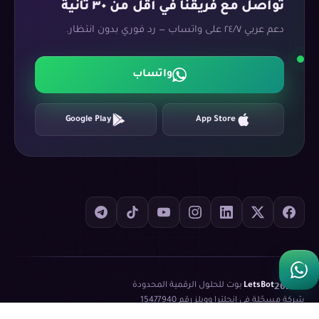
تواصل مع فريقنا في أقل من ٣٠ ثانية
دعم عربي ٢٤/٧ على واتساب — رد فوري بدون انتظار.
واتساب
Google Play
App Store
©
2026
LetsBot
·
بوت للحلول الرقمية المحدودة
·
شركة مسجّلة في إنجلترا وويلز رقم
15477940
سياسة الخصوصية
شروط الخدمة
XML Sitemap