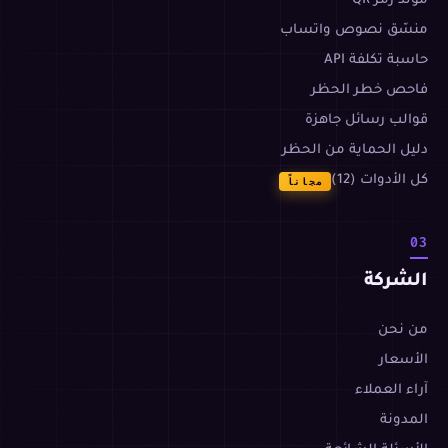
مولّد رمز QR
منسّق نصوص واتساب
حاسبة تكلفة API
فاحص خطر الحظر
قوالب رسائل جاهزة
دليل الحماية من الحظر
كل الأدوات (12)
مجاناً
03
الشركة
من نحن
الأسعار
آراء العملاء
المدونة