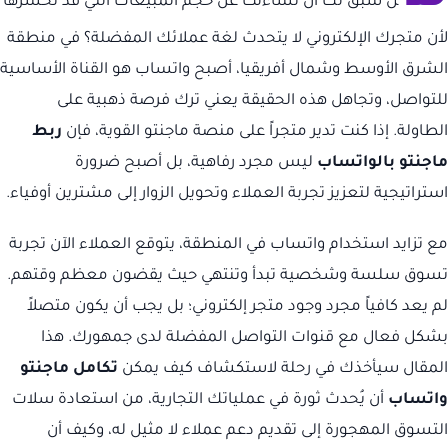
ل سبق لك أن تساءلت عن حجم المبيعات التي قد تخسرها
لأن متجرك الإلكتروني لا يتحدث لغة عملائك المفضلة؟ في منطقة
الشرق الأوسط وشمال أفريقيا، أصبح واتساب هو القناة الأساسية
للتواصل، وتجاهل هذه الحقيقة يعني ترك فرصة ذهبية على
الطاولة. إذا كنت تدير متجراً على منصة ماجنتو القوية، فإن
ربط
ماجنتو بالواتساب
ليس مجرد رفاهية، بل أصبح ضرورة
استراتيجية لتعزيز تجربة العملاء وتحويل الزوار إلى مشترين أوفياء.
مع تزايد استخدام واتساب في المنطقة، يتوقع العملاء الآن تجربة
تسوق سلسة وشخصية تبدأ وتنتهي حيث يقضون معظم وقتهم.
لم يعد كافياً مجرد وجود متجر إلكتروني؛ بل يجب أن يكون متصلاً
بشكل فعال مع قنوات التواصل المفضلة لدى جمهورك. هذا
المقال سيأخذك في رحلة لاستكشاف كيف يمكن
تكامل ماجنتو
واتساب
أن يُحدث ثورة في عملياتك التجارية، من استعادة سلات
التسوق المهجورة إلى تقديم دعم عملاء لا مثيل له، وكيف أن