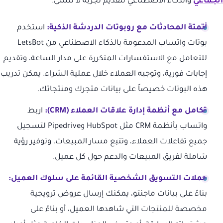
الجماعي
والذكاء الاصطناعي لتقديم تجربة لا تُنسى.
أتمتة المحادثات مع روبوتات الدردشة الذكية:
استخدم
بوتات واتساب المدعومة بالذكاء الاصطناعي من LetsBot
للتعامل مع الاستفسارات المتكررة على مدار الساعة، وتقديم
إجابات فورية، وتوجيه العملاء خلال عملية الشراء. يمكن تدريب
هذه البوتات خصيصاً على بيانات متجرك ومنتجاتك.
تكامل مع أنظمة إدارة علاقات العملاء (CRM):
اربط
واتساب بأنظمة CRM مثل HubSpot وPipedrive لتسجيل
جميع تفاعلات العملاء، وتتبع مسار المبيعات، وتوفير رؤية
شاملة لفريق المبيعات والدعم حول كل عميل.
حملات التسويق الشخصية القائمة على سلوك العميل:
بناءً على بيانات ماجنتو، يمكنك إرسال عروض ترويجية
مخصصة للمنتجات التي شاهدها العميل، أو بناءً على