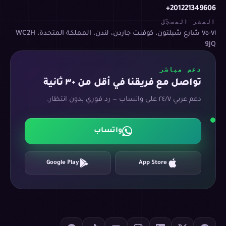
+201221349606
المقر المسجّل
٧١-٧٥ شارع شيلتون، كوفنت جاردن، لندن، المملكة المتحدة، WC2H
9JQ
دعم مباشر
تواصل مع فريقنا في أقل من ٣٠ ثانية
دعم عربي ٢٤/٧ على واتساب — رد فوري بدون انتظار.
واتساب
Google Play
App Store