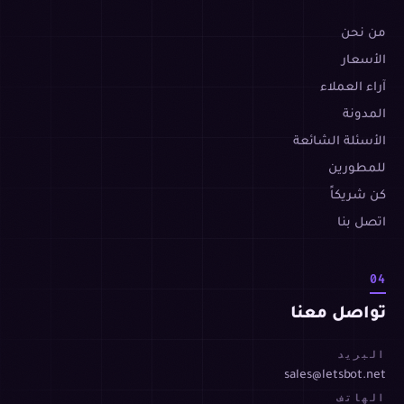
من نحن
الأسعار
آراء العملاء
المدونة
الأسئلة الشائعة
للمطورين
كن شريكاً
اتصل بنا
04
تواصل معنا
البريد
sales@letsbot.net
الهاتف