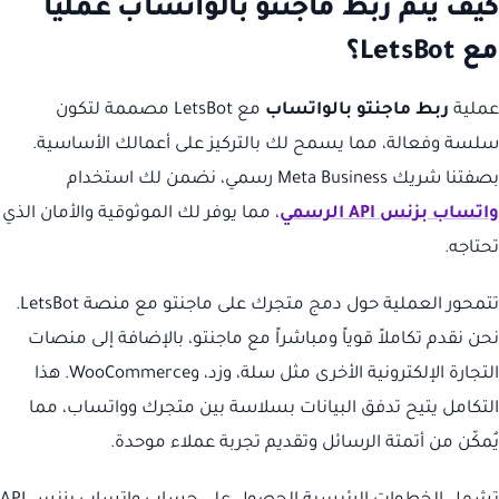
كيف يتم ربط ماجنتو بالواتساب عملياً
مع LetsBot؟
عملية
ربط ماجنتو بالواتساب
مع LetsBot مصممة لتكون
سلسة وفعالة، مما يسمح لك بالتركيز على أعمالك الأساسية.
بصفتنا شريك Meta Business رسمي، نضمن لك استخدام
واتساب بزنس API الرسمي
، مما يوفر لك الموثوقية والأمان الذي
تحتاجه.
تتمحور العملية حول دمج متجرك على ماجنتو مع منصة LetsBot.
نحن نقدم تكاملاً قوياً ومباشراً مع ماجنتو، بالإضافة إلى منصات
التجارة الإلكترونية الأخرى مثل سلة، وزد، وWooCommerce. هذا
التكامل يتيح تدفق البيانات بسلاسة بين متجرك وواتساب، مما
يُمكّن من أتمتة الرسائل وتقديم تجربة عملاء موحدة.