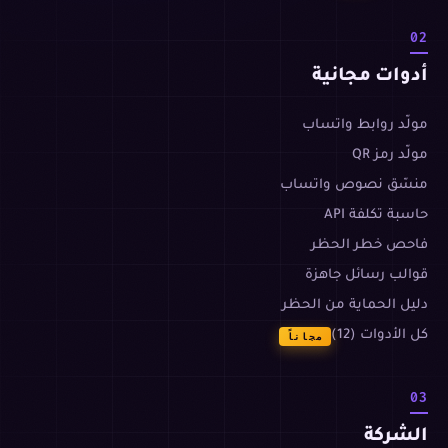
02
أدوات مجانية
مولّد روابط واتساب
مولّد رمز QR
منسّق نصوص واتساب
حاسبة تكلفة API
فاحص خطر الحظر
قوالب رسائل جاهزة
دليل الحماية من الحظر
كل الأدوات (12)
مجاناً
03
الشركة