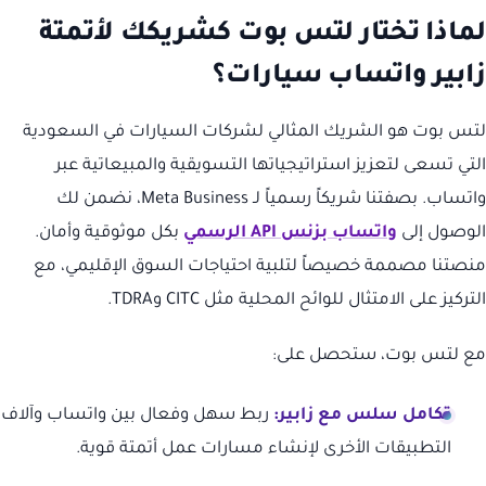
لماذا تختار لتس بوت كشريكك لأتمتة
زابير واتساب سيارات؟
لتس بوت هو الشريك المثالي لشركات السيارات في السعودية
التي تسعى لتعزيز استراتيجياتها التسويقية والمبيعاتية عبر
واتساب. بصفتنا شريكاً رسمياً لـ Meta Business، نضمن لك
الوصول إلى
واتساب بزنس API الرسمي
بكل موثوقية وأمان.
منصتنا مصممة خصيصاً لتلبية احتياجات السوق الإقليمي، مع
التركيز على الامتثال للوائح المحلية مثل CITC وTDRA.
مع لتس بوت، ستحصل على:
تكامل سلس مع زابير:
ربط سهل وفعال بين واتساب وآلاف
التطبيقات الأخرى لإنشاء مسارات عمل أتمتة قوية.