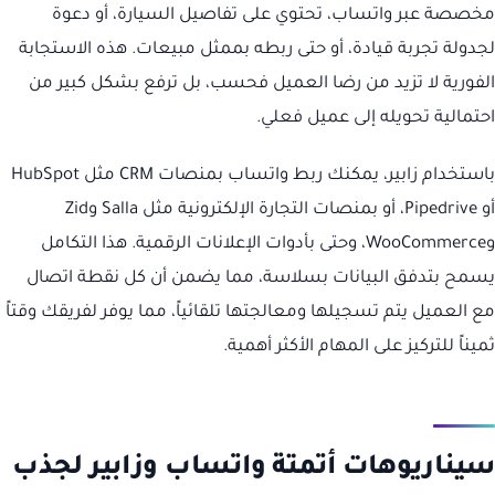
مخصصة عبر واتساب، تحتوي على تفاصيل السيارة، أو دعوة
لجدولة تجربة قيادة، أو حتى ربطه بممثل مبيعات. هذه الاستجابة
الفورية لا تزيد من رضا العميل فحسب، بل ترفع بشكل كبير من
احتمالية تحويله إلى عميل فعلي.
باستخدام زابير، يمكنك ربط واتساب بمنصات CRM مثل HubSpot
أو Pipedrive، أو بمنصات التجارة الإلكترونية مثل Salla وZid
وWooCommerce، وحتى بأدوات الإعلانات الرقمية. هذا التكامل
يسمح بتدفق البيانات بسلاسة، مما يضمن أن كل نقطة اتصال
مع العميل يتم تسجيلها ومعالجتها تلقائياً، مما يوفر لفريقك وقتاً
ثميناً للتركيز على المهام الأكثر أهمية.
سيناريوهات أتمتة واتساب وزابير لجذب