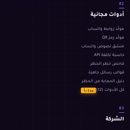
02
أدوات مجانية
مولّد روابط واتساب
مولّد رمز QR
منسّق نصوص واتساب
حاسبة تكلفة API
فاحص خطر الحظر
قوالب رسائل جاهزة
دليل الحماية من الحظر
كل الأدوات (12)
مجاناً
03
الشركة