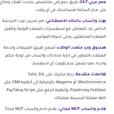
دعم عربي 24/7:
فريق دعم فني متخصص يتحدث لغتك ومتاح
على مدار الساعة لمساعدتك في أي وقت.
بوت واتساب بالذكاء الاصطناعي:
قم بتدريب بوت الدردشة
الخاص بك للتعامل مع استفسارات العملاء الأولية، وتأهيل
العملاء المحتملين، وحتى جدولة المواعيد.
صندوق وارد متعدد الوكلاء:
اسمح لفريق المبيعات وخدمة
العملاء بالتعاون في إدارة محادثات واتساب من لوحة تحكم
واحدة، مما يضمن عدم تفويت أي استفسار.
تكاملات متقدمة:
ربط متجرك على Salla، Zid،
WooCommerce، أو Magento، بالإضافة إلى أنظمة CRM مثل
HubSpot وPipedrive، وأنظمة الدفع مثل Stripe وPayTabs،
كلها ممكنة لتبسيط عملياتك.
خادم واتساب MCP مجاني:
نقدم خادم واتساب MCP مجاناً