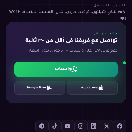
المقر المسجّل
٧١-٧٥ شارع شيلتون، كوفنت جاردن، لندن، المملكة المتحدة، WC2H
9JQ
دعم مباشر
تواصل مع فريقنا في أقل من ٣٠ ثانية
دعم عربي ٢٤/٧ على واتساب — رد فوري بدون انتظار.
واتساب
Google Play
App Store