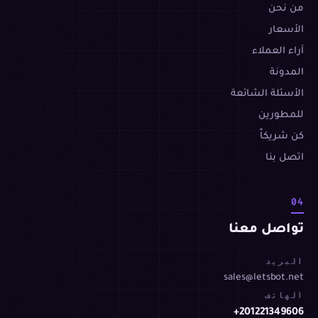
من نحن
الأسعار
آراء العملاء
المدونة
الأسئلة الشائعة
للمطورين
كن شريكاً
اتصل بنا
04
تواصل معنا
البريد
sales@letsbot.net
الهاتف
+201221349606