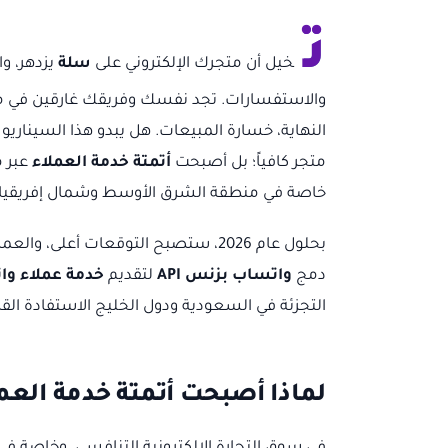
ت
خيل أن متجرك الإلكتروني على
سلة
يزدهر، و
والاستفسارات. تجد نفسك وفريقك غارقين في محاول
النهاية، خسارة المبيعات. هل يبدو هذا السيناريو م
متجر كافياً؛ بل أصبحت
أتمتة خدمة العملاء
عبر م
خاصة في منطقة الشرق الأوسط وشمال إفريقيا 
بحلول عام 2026، ستصبح التوقعات أعلى، والعملاء أكثر تطلباً. لم يعد بإمكان المتاجر التي تعتمد على
دمج
واتساب بزنس API
لتقديم
خدمة عملاء و
التجزئة في السعودية ودول الخليج الاستفادة الق
لماذا أصبحت أتمتة خدمة الع