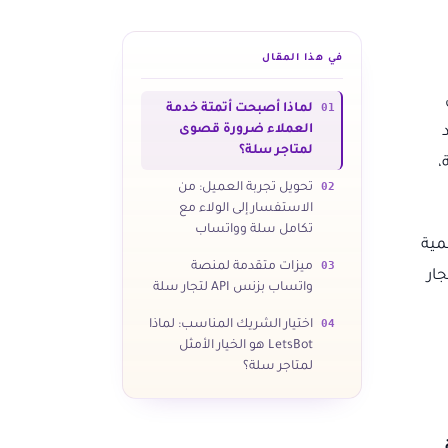
في هذا المقال
01
لماذا أصبحت أتمتة خدمة
العملاء ضرورة قصوى
لمتاجر سلة؟
،
02
تحويل تجربة العميل: من
الاستفسار إلى الولاء مع
تكامل سلة وواتساب
مية
03
ميزات متقدمة لمنصة
ار
واتساب بزنس API لتجار سلة
04
اختيار الشريك المناسب: لماذا
LetsBot هو الخيار الأمثل
لمتاجر سلة؟