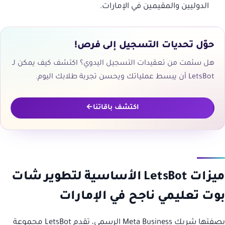
الدوليين والمقيمين في الإمارات.
حوّل تحديات التسجيل إلى فرص!
هل سئمت من تعقيدات التسجيل اليدوي؟ اكتشف كيف يمكن لـ
LetsBot أن يبسط عملياتك ويحسن تجربة طلابك اليوم.
اكتشف باقاتنا
ميزات LetsBot الأساسية لتطوير شات
بوت تعليمي ناجح في الإمارات
بصفتها شريك Meta Business الرسمي، تقدم LetsBot مجموعة