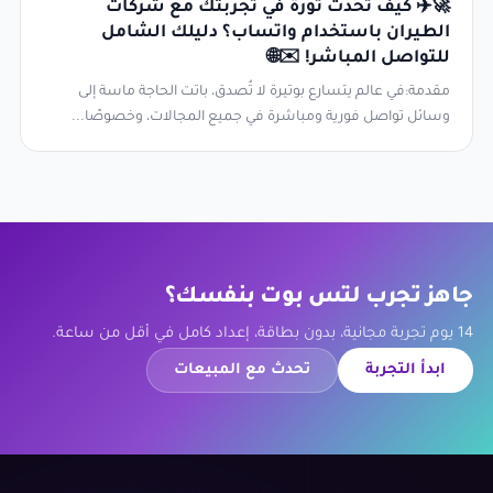
🚀✈️ كيف تُحدث ثورة في تجربتك مع شركات
الطيران باستخدام واتساب؟ دليلك الشامل
للتواصل المباشر! ✉️🌐
مقدمة:في عالم يتسارع بوتيرة لا تُصدق، باتت الحاجة ماسة إلى
وسائل تواصل فورية ومباشرة في جميع المجالات، وخصوصًا...
جاهز تجرب لتس بوت بنفسك؟
14 يوم تجربة مجانية، بدون بطاقة، إعداد كامل في أقل من ساعة.
ابدأ التجربة
تحدث مع المبيعات