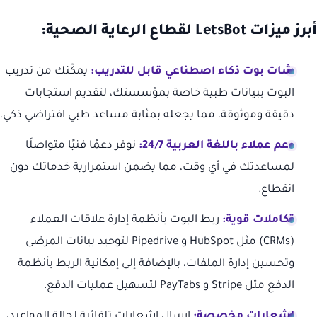
أبرز ميزات LetsBot لقطاع الرعاية الصحية:
شات بوت ذكاء اصطناعي قابل للتدريب:
يمكّنك من تدريب
البوت ببيانات طبية خاصة بمؤسستك، لتقديم استجابات
دقيقة وموثوقة، مما يجعله بمثابة مساعد طبي افتراضي ذكي.
دعم عملاء باللغة العربية 24/7:
نوفر دعمًا فنيًا متواصلًا
لمساعدتك في أي وقت، مما يضمن استمرارية خدماتك دون
انقطاع.
تكاملات قوية:
ربط البوت بأنظمة إدارة علاقات العملاء
(CRMs) مثل HubSpot و Pipedrive لتوحيد بيانات المرضى
وتحسين إدارة الملفات، بالإضافة إلى إمكانية الربط بأنظمة
الدفع مثل Stripe و PayTabs لتسهيل عمليات الدفع.
إشعارات مخصصة:
إرسال إشعارات تلقائية لحالة المواعيد،