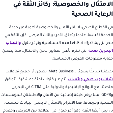
الامتثال والخصوصية: ركائز الثقة في
الرعاية الصحية
في القطاع الصحي، لا يقل الأمان والخصوصية أهمية عن جودة
الخدمة نفسها. عندما يتعلق الأمر ببيانات المرضى، فإن الثقة هي
حجر الزاوية. تدرك LetsBot هذه الحساسية وتوفر حلول
واتساب
البحرين صحة
التي تلتزم بأعلى معايير الأمن والامتثال، مما يضمن
حماية معلومات المرضى الحساسة.
بصفتنا شريكًا رسميًا لـ Meta Business، نضمن أن جميع تفاعلات
شات بوت صحي واتساب
تتم عبر قنوات آمنة ومشفرة. تتوافق
منصتنا مع اللوائح الإقليمية والدولية مثل CITRA في البحرين،
وGDPR، مما يوفر طبقة إضافية من الأمان والاطمئنان للمؤسسات
الصحية ومرضاها. هذا الالتزام بالامتثال لا يحمي البيانات فحسب،
بل يبني أيضًا الثقة، وهو أمر حيوي في العلاقة بين المريض ومقدم