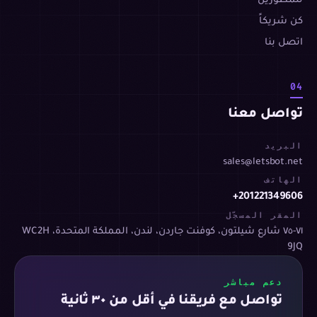
للمطورين
كن شريكاً
اتصل بنا
04
تواصل معنا
البريد
sales@letsbot.net
الهاتف
+201221349606
المقر المسجّل
٧١-٧٥ شارع شيلتون، كوفنت جاردن، لندن، المملكة المتحدة، WC2H
9JQ
دعم مباشر
تواصل مع فريقنا في أقل من ٣٠ ثانية