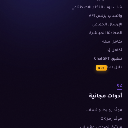
شات بوت الذكاء الاصطناعي
واتساب بزنس API
الإرسال الجماعي
المحادثة المباشرة
تكامل سلة
تكامل زد
تطبيق ChatGPT
دليل ٢٠٢٦
NEW
02
أدوات مجانية
مولّد روابط واتساب
مولّد رمز QR
منسّق نصوص واتساب