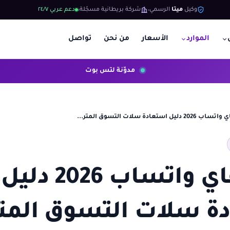
وكيل
ميتا
الرسمي
شركة بريطانية مسجّلة
دعم عربي ٢٤/٧
الموارد
الأسعار
من نحن
تواصل
مدوّنة لتس بوت
ليل استعادة سلات التسوق المتر...
شوبيفاي واتساب 2026 دليل
ة سلات التسوق المت