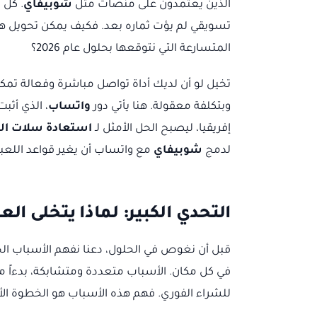
الذين يعتمدون على منصات مثل
شوبيفاي
. كل 
تسويقي لم يؤت ثماره بعد. فكيف يمكن تحويل ه
المتسارعة التي نتوقعها بحلول عام 2026؟
تخيل لو أن لديك أداة تواصل مباشرة وفعالة تمك
وبتكلفة معقولة. هنا يأتي دور
واتساب
، الذي أث
إفريقيا، ليصبح الحل الأمثل لـ
استعادة سلات ال
لدمج
شوبيفاي
مع واتساب أن يغير قواعد اللعب
التحدي الكبير: لماذا يتخلى ا
قبل أن نغوص في الحلول، دعنا نفهم الأسباب الج
في كل مكان. الأسباب متعددة ومتشابكة، بدءاً من
للشراء الفوري. فهم هذه الأسباب هو الخطوة الأ