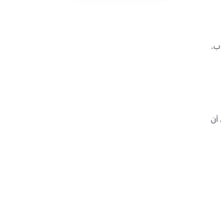
ب،
أن