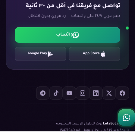
تواصل مع فريقنا في أقل من ٣٠ ثانية
دعم عربي ٢٤/٧ على واتساب — رد فوري بدون انتظار.
واتساب
Google Play
App Store
©
2026
LetsBot
·
بوت للحلول الرقمية المحدودة
·
شركة مسجّلة في إنجلترا وويلز رقم
15477940