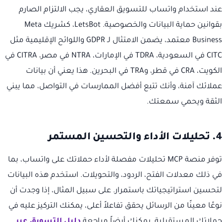
عند استخدام واتساب للتسويق العقاري، يجب الالتزام الصارم
بقوانين حماية البيانات والخصوصية. LetsBot، كشريك Meta
Business معتمد، يضمن الامتثال لـ GDPR واللوائح الإقليمية مثل
CITC في السعودية، TDRA في الإمارات، NTRA في مصر، CITRA في
الكويت، CRA في قطر، وTRA في البحرين. هذا يعني أن بيانات
عملائك آمنة، وأنك تتبع أفضل الممارسات في التواصل، مما يبني
الثقة ويحمي سمعتك.
4. تحليلات الأداء والتحسين المستمر
توفر منصة MCP تحليلات مفصلة لأداء حملاتك على واتساب، بما
في ذلك معدلات الفتح، الردود، والتحويلات. استخدم هذه البيانات
لتحسين استراتيجياتك باستمرار. على سبيل المثال، إذا وجدت أن
نوعًا معينًا من الرسائل يحقق تفاعلاً أعلى، يمكنك التركيز عليه في
حملاتك المستقبلية. يمكنك أيضاً مراجعة
دليل التسويق عبر