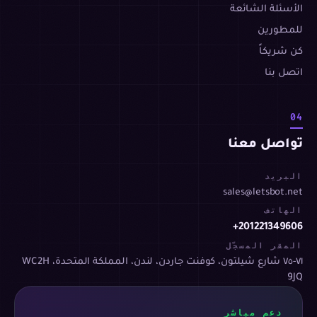
الأسئلة الشائعة
للمطورين
كن شريكاً
اتصل بنا
04
تواصل معنا
البريد
sales@letsbot.net
الهاتف
+201221349606
المقر المسجّل
٧١-٧٥ شارع شيلتون، كوفنت جاردن، لندن، المملكة المتحدة، WC2H
9JQ
دعم مباشر