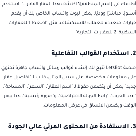
أحلامك في [اسم المنطقة]؟ اكتشف هذا العقار الفاخر...". استخدم
أسلوبًا مباشرًا ووديًا. يمكن لبوت واتساب الخاص بك أن يقدم
خيارات متعددة للعملاء للاستكشاف، مثل "اضغط 1 للعقارات
السكنية، 2 للعقارات التجارية".
2. استخدام القوالب التفاعلية
منصة LetsBot تتيح لك إنشاء قوالب رسائل واتساب جاهزة تحتوي
على معلومات مخصصة. على سبيل المثال، قالب لـ "تفاصيل عقار
جديد" يمكن أن يتضمن حقولاً لـ "اسم العقار"، "السعر"، "المساحة"،
"عدد الغرف"، "رابط الجولة الافتراضية"، و"صورة رئيسية". هذا يوفر
الوقت ويضمن الاتساق في عرض المعلومات.
3. الاستفادة من المحتوى المرئي عالي الجودة