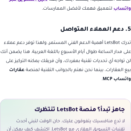
واتساب
لتعميق فهمك لأفضل الممارسات.
5. دعم العملاء المتواصل
تدرك LetsBot أهمية الدعم الفني المستمر، ولهذا توفر دعم عملاء
على مدار الساعة طوال أيام الأسبوع باللغة العربية. هذا يضمن أنك
لن تواجه أي تحديات تقنية بمفردك، وأن فريقك يمكنه التركيز على
بيع العقارات، بينما نحن نهتم بالجوانب التقنية لمنصة
عقارات
واتساب MCP
.
جاهز تبدأ؟ منصة LetsBot تنتظرك
لا تدع منافسيك يتفوقون عليك. حان الوقت لتبني أحدث
تقنيات التسويق العقاري مع LetsBot. اكتشف كيف يمكن أن