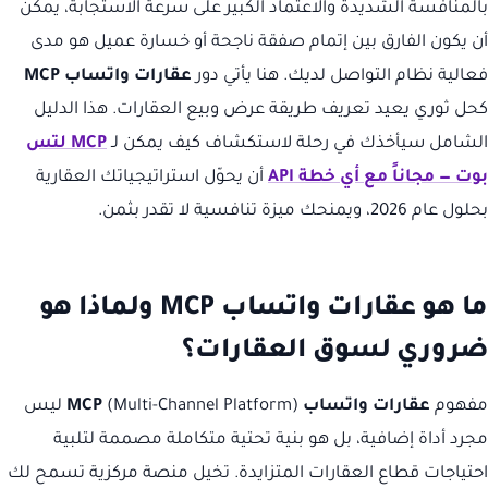
بالمنافسة الشديدة والاعتماد الكبير على سرعة الاستجابة، يمكن
أن يكون الفارق بين إتمام صفقة ناجحة أو خسارة عميل هو مدى
فعالية نظام التواصل لديك. هنا يأتي دور
عقارات واتساب MCP
كحل ثوري يعيد تعريف طريقة عرض وبيع العقارات. هذا الدليل
الشامل سيأخذك في رحلة لاستكشاف كيف يمكن لـ
MCP لتس
بوت — مجاناً مع أي خطة API
أن يحوّل استراتيجياتك العقارية
بحلول عام 2026، ويمنحك ميزة تنافسية لا تقدر بثمن.
ما هو عقارات واتساب MCP ولماذا هو
ضروري لسوق العقارات؟
مفهوم
عقارات واتساب MCP
(Multi-Channel Platform) ليس
مجرد أداة إضافية، بل هو بنية تحتية متكاملة مصممة لتلبية
احتياجات قطاع العقارات المتزايدة. تخيل منصة مركزية تسمح لك