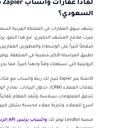
لم
السعودي؟
غيرت ملامح المشهد الحضري. مع هذا النمو، يرت
ضغطاً كبيراً على الوسطاء والمطورين العقاريين. 
الروتينية التي تستهلك وقتاً وجهداً كبيراً، مما يح
الأتمتة عبر Zapier تتيح لك ربط وات
علاقات العملاء (CRM)، جداول البيا
تتدفق المعلومات بسلاسة، وتُنفذ المهام تلقائياً 
أسرع للعملاء، وتجربة عملاء محسنة بشكل كبير
منصة LetsBot توفر لك
واتساب بزنس API الرسمي