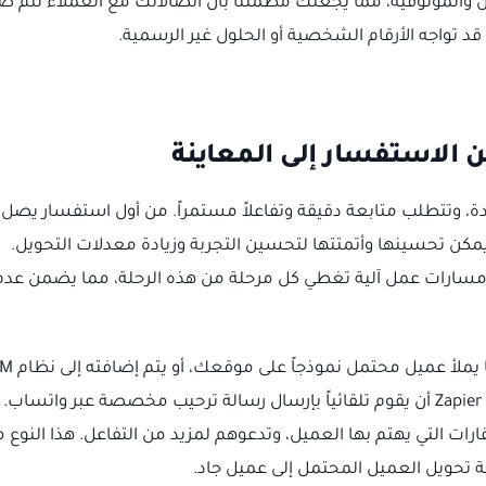
أمان والموثوقية، مما يجعلك مطمئناً بأن اتصالاتك مع العملاء تتم 
د تواجه الأرقام الشخصية أو الحلول غير الرسمية.
ن الاستفسار إلى المعاينة
دة، وتتطلب متابعة دقيقة وتفاعلاً مستمراً. من أول استفسار يصل 
 يمكن تحسينها وأتمتتها لتحسين التجربة وزيادة معدلات التحويل.
 مسارات عمل آلية تغطي كل مرحلة من هذه الرحلة، مما يضمن عدم
تبدأ الأتمتة عادةً بتلقي العملاء المحتملين.
الخاص بك (مثل HubSpot أو Pipedrive)، يمكن لـ Zapier أن يقوم تلقائياً بإرسال رسالة ترحيب مخصصة عبر واتس
ات التي يهتم بها العميل، وتدعوهم لمزيد من التفاعل. هذا النوع 
رصة تحويل العميل المحتمل إلى عميل جاد.