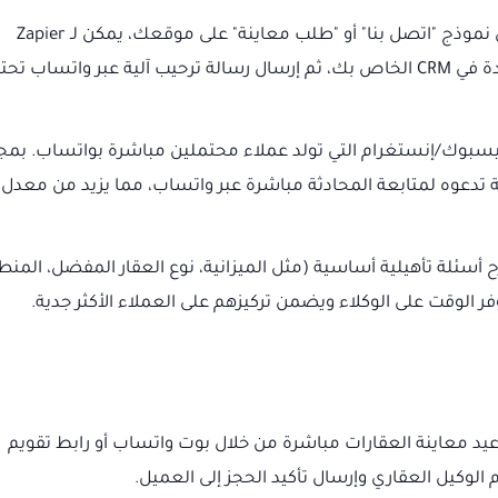
عندما يملأ عميل محتمل نموذج "اتصل بنا" أو "طلب معاينة" على موقعك، يمكن لـ Zapier
التقاط هذه البيانات وإنشاء جهة اتصال جديدة في CRM الخاص بك، ثم إرسال رسالة ترحيب آلية عبر واتساب 
سبوك/إنستغرام التي تولد عملاء محتملين مباشرة بواتساب. بمج
 تدعوه لمتابعة المحادثة مباشرة عبر واتساب، مما يزيد من معدل
سئلة تأهيلية أساسية (مثل الميزانية، نوع العقار المفضل، المنط
ر الوقت على الوكلاء ويضمن تركيزهم على العملاء الأكثر جدية.
يد معاينة العقارات مباشرة من خلال بوت واتساب أو رابط تقويم