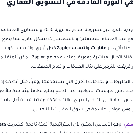
اذا عقارات واتساب Zapier هي الثورة القادمة في التسويق العقاري
يشهد سوق العقارات في المملكة العربية السعودية طفرة غير مسبوقة، مدفوعة برؤية 2030 والمشاري
فع عدد العملاء المحتملين والاستفسارات بشكل هائل، مما يضع
هنا يأتي دور
عقارات واتساب Zapier
كحل ثوري. واتساب، بكونه
تطبيق المراسلة الأكثر شعبية في المنطقة، يوفر قناة اتصال مباشرة وفورية. وعند دمجه مع pier
رر فريقك للتركيز على بناء العلاقات وإتمام الصفقات.
ساب مع مئات التطبيقات والخدمات الأخرى التي تستخدمها يومياً، مثل أنظمة إدا
نات، نماذج الويب، وحتى تقويمات المواعيد. هذا الدمج يخلق نظاماً بيئياً متكاملاً 
دون الحاجة إلى التدخل اليدوي. والنتيجة؟ كفاءة تشغيلية أعلى، است
، وهي عوامل حاسمة في سوق العقارات التنافسي.
، وهو الأساس المتين لأي استراتيجية