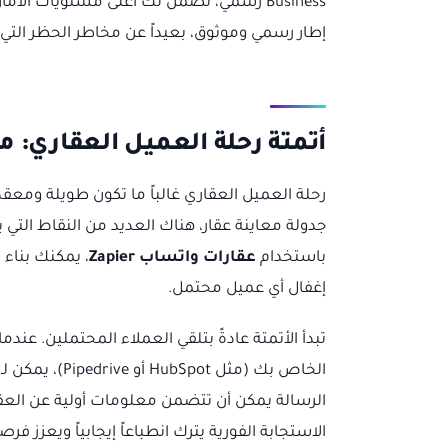
Business رسمي، نضمن لك أعلى مستويات ال
إطار رسمي وموثوق، بعيداً عن مخاطر الحظر التي ق
أتمتة رحلة العميل العقاري: م
رحلة العميل العقاري غالباً ما تكون طويلة ومعق
جدولة معاينة عقار، هناك العديد من النقاط التي
باستخدام
عقارات واتساب Zapier
، يمكنك بناء
إغفال أي عميل محتمل.
الرسالة يمكن أن تتضمن معلومات أولية عن العقار
الاستجابة الفورية يترك انطباعاً إيجابياً ويعزز ف