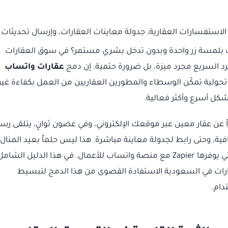
الاستفسارات العقارية، جدولة معاينات العقارات، وإرسال تحديثات
ك بلمسة زر واحدة وبدون تدخل بشري مستمر؟ في سوق العقارات
د السريع مجرد ميزة، بل ضرورة حتمية. إن دمج
عقارات واتساب
تحولية تمكّن الوسطاء والمطورين العقاريين من العمل بكفاءة غير
كل أسرع وأكثر فعالية.
ن عقار معين عبر موقعك الإلكتروني، وفي غضون ثوانٍ، يتلقى رسا
ية، وحتى رابط لجدولة معاينة مباشرة. هذا ليس حلماً بعيد المنال،
هو واقع يمكنك تحقيقه باستخدام قوة الأتمتة التي يوفرها Zapier مع منصة واتساب للأعمال. في هذا الدليل الشام
لعقارات في السعودية الاستفادة القصوى من هذا الدمج لتبسيط
دام.