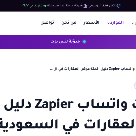
وكيل
ميتا
الرسمي
شركة بريطانية مسجّلة
دعم عربي ٢٤/٧
الموارد
الأسعار
من نحن
تواصل
مدوّنة لتس بوت
يل أتمتة عرض العقارات في ال...
عقارات واتساب ier
قارات في السعودية 026