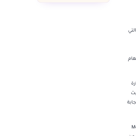
ع العملاقة التي
Za، يمكن أتمتة المهام
رة
حيث
جابة
 أتمتة ناجحة. كشريك Meta