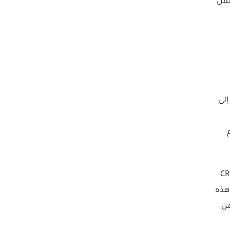
ضمن
إلى
 عندما يملأ عميل محتمل نموذجاً على موقعك، أو يتم إضافته إلى نظام CRM
اب. هذه
من