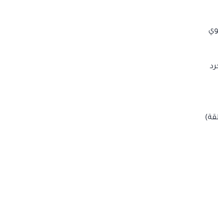
تحتوي
رد
قة)