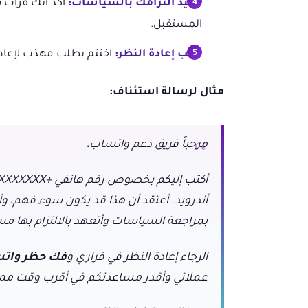
تأكيد التزامك بالسياسات:
أكد أنك قرأت ش
المستقبل.
طلب إعادة النظر:
اختتم بطلب مهذب لإعاد
مثال لرسالة استئناف:
مرحباً فريق دعم واتساب،
أندرويد. أعتقد أن هذا قد يكون سوء فهم، و
بمراجعة السياسات وأتعهد بالالتزام بها مست
الرجاء إعادة النظر في قراري و
فك حظر وات
عملائي وأقدر مساعدتكم في أقرب وقت مم