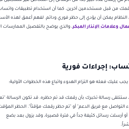
رقام هي إرسال عدد كبير جداً من الرسائل إلى أشخاص غير مسجلين ف
عن رقمك من قبل مستخدمين آخرين. كما أن استخدام تطبيقات واتسا
النظام يمكن أن يؤدي إلى حظر فوري ودائم. لفهم أعمق لهذه الأسب
ل وعلامات الإنذار المبكر
، والذي يوضح بالتفصيل الممارسات ال
تساب: إجراءات فورية
ب عليك فعله هو التزام الهدوء واتباع هذه الخطوات الأولية:
ستتلقى رسالة تخبرك بأن رقمك قد تم حظره. قد تكون الرسالة "تم
التواصل مع فريق الدعم" أو "تم حظر رقمك مؤقتاً". الحظر المؤقت
أو أرسلت رسائل كثيفة جداً في فترة قصيرة، وقد يزول بعد بضع
راً.