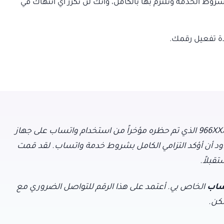
روط الخدمة وتلتزم بها بالكامل، وأنك لن تكرر أي انتهاك في
ة تفعيل رقمك.
أكتب إليكم بخصوص رقم هاتفي +966XXXXXXXXX الذي تم حظره مؤخراً من استخدام واتساب على جهاز
أود أن أؤكد التزامي الكامل بشروط خدمة واتساب. لقد قمت
قبلاً.
ساب
الخاص بي. أعتمد على هذا الرقم للتواصل الضروري مع
كن.