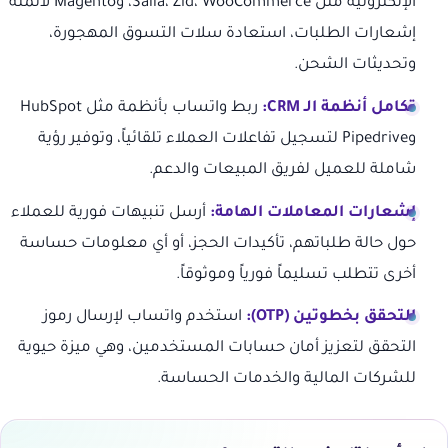
الإلكترونية مثل Salla، Zid، WooCommerce، وMagento لأتمتة
إشعارات الطلبات، استعادة سلات التسوق المهجورة،
وتحديثات الشحن.
تكامل أنظمة الـ CRM:
ربط واتساب بأنظمة مثل HubSpot
وPipedrive لتسجيل تفاعلات العملاء تلقائياً، وتوفير رؤية
شاملة للعميل لفريق المبيعات والدعم.
إشعارات المعاملات الهامة:
أرسل تنبيهات فورية للعملاء
حول حالة طلباتهم، تأكيدات الحجز، أو أي معلومات حساسة
أخرى تتطلب تسليماً فورياً وموثوقاً.
التحقق بخطوتين (OTP):
استخدم واتساب لإرسال رموز
التحقق لتعزيز أمان حسابات المستخدمين، وهي ميزة حيوية
للشركات المالية والخدمات الحساسة.