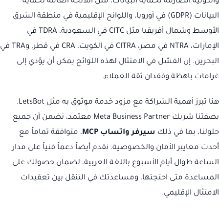
والدولية الصارمة لحماية البيانات، مثل اللائحة العامة لحماية
البيانات (GDPR) في أوروبا، واللوائح الإقليمية في منطقة الشرق
الأوسط وشمال أفريقيا مثل CITC في السعودية، TDRA في
الإمارات، NTRA في مصر، CITRA في الكويت، CRA في قطر، وTRA في
البحرين. إن الفشل في الامتثال لهذه اللوائح يمكن أن يؤدي إلى
غرامات باهظة وفقدان ثقة العملاء.
هنا تبرز أهمية الشراكة مع مزود خدمة موثوق به مثل LetsBot.
بصفتنا شريك Meta Business Partner معتمد، نضمن أن جميع
حلولنا، بما في ذلك
سيرفر واتساب MCP
، متوافقة تماماً مع
أحدث معايير الأمان والخصوصية. نقدم أيضاً دعماً فنياً على مدار
الساعة طوال أيام الأسبوع باللغة العربية، لضمان حصولك على
المساعدة متى احتجتها، ومساعدتك في التنقل بين تعقيدات
الامتثال الإقليمي.