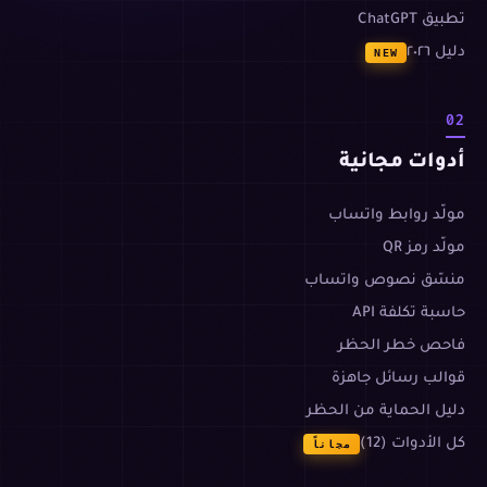
تطبيق ChatGPT
دليل ٢٠٢٦
NEW
02
أدوات مجانية
مولّد روابط واتساب
مولّد رمز QR
منسّق نصوص واتساب
حاسبة تكلفة API
فاحص خطر الحظر
قوالب رسائل جاهزة
دليل الحماية من الحظر
كل الأدوات (12)
مجاناً