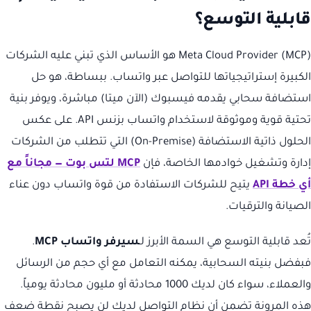
قابلية التوسع؟
Meta Cloud Provider (MCP) هو الأساس الذي تبني عليه الشركات
الكبيرة إستراتيجياتها للتواصل عبر واتساب. ببساطة، هو حل
استضافة سحابي يقدمه فيسبوك (الآن ميتا) مباشرة، ويوفر بنية
تحتية قوية وموثوقة لاستخدام واتساب بزنس API. على عكس
الحلول ذاتية الاستضافة (On-Premise) التي تتطلب من الشركات
إدارة وتشغيل خوادمها الخاصة، فإن
MCP لتس بوت — مجاناً مع
أي خطة API
يتيح للشركات الاستفادة من قوة واتساب دون عناء
الصيانة والترقيات.
تُعد قابلية التوسع هي السمة الأبرز لـ
سيرفر واتساب MCP
.
فبفضل بنيته السحابية، يمكنه التعامل مع أي حجم من الرسائل
والعملاء، سواء كان لديك 1000 محادثة أو مليون محادثة يومياً.
هذه المرونة تضمن أن نظام التواصل لديك لن يصبح نقطة ضعف