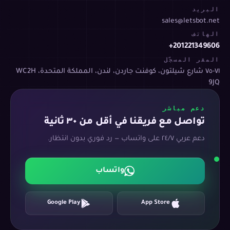
البريد
sales@letsbot.net
الهاتف
+201221349606
المقر المسجّل
٧١-٧٥ شارع شيلتون، كوفنت جاردن، لندن، المملكة المتحدة، WC2H
9JQ
دعم مباشر
تواصل مع فريقنا في أقل من ٣٠ ثانية
دعم عربي ٢٤/٧ على واتساب — رد فوري بدون انتظار.
واتساب
Google Play
App Store