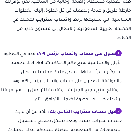
هذه العملية مبسطة، واضحة، وخالية من المتاعب. نحن نوفر لك
خارطة طريق واضحة وندعمك في كل خطوة. إليك الخطوات
الأساسية التي ستتبعها لربط
واتساب سترايب
لعملك في
المملكة العربية السعودية، والانتقال إلى مستوى جديد من
الكفاءة:
الحصول على حساب واتساب بزنس API:
هذه هي الخطوة
الأولى والأساسية لفتح عالم الإمكانيات. LetsBot، بصفتها
شريكاً رسمياً لـ Meta، تسهل عليك عملية التسجيل
والموافقة للحصول على حساب واتساب بزنس API، وهو
المفتاح لفتح جميع الميزات المتقدمة للتواصل والدفع. فريقنا
يرشدك خلال كل خطوة لضمان التوافق التام.
تفعيل حساب سترايب الخاص بك:
تأكد من أن لديك
حساب سترايب نشط ومعد بشكل صحيح لاستقبال
المدفوعات في السعودية. يمكنك بسهولة إعداد العملات