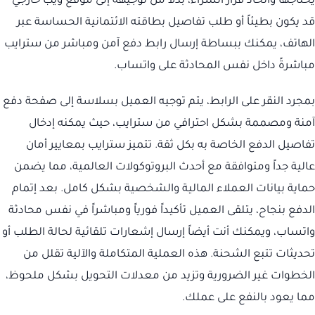
يحتاجها واتخاذ قرار الشراء، بدلاً من توجيهه إلى موقع ويب خارجي
قد يكون بطيئاً أو طلب تفاصيل بطاقته الائتمانية الحساسة عبر
الهاتف، يمكنك ببساطة إرسال رابط دفع آمن ومباشر من سترايب
مباشرةً داخل نفس المحادثة على واتساب.
بمجرد النقر على الرابط، يتم توجيه العميل بسلاسة إلى صفحة دفع
آمنة ومصممة بشكل احترافي من سترايب، حيث يمكنه إدخال
تفاصيل الدفع الخاصة به بكل ثقة. تتميز سترايب بمعايير أمان
عالية جداً ومتوافقة مع أحدث البروتوكولات العالمية، مما يضمن
حماية بيانات العملاء المالية والشخصية بشكل كامل. بعد إتمام
الدفع بنجاح، يتلقى العميل تأكيداً فورياً ومباشراً في نفس محادثة
واتساب، ويمكنك أنت أيضاً إرسال إشعارات تلقائية لحالة الطلب أو
تحديثات تتبع الشحنة. هذه العملية المتكاملة والآلية تقلل من
الخطوات غير الضرورية وتزيد من معدلات التحويل بشكل ملحوظ،
مما يعود بالنفع على عملك.