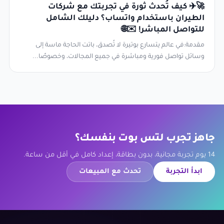
🚀✈️ كيف تُحدث ثورة في تجربتك مع شركات
الطيران باستخدام واتساب؟ دليلك الشامل
للتواصل المباشر! ✉️🌐
مقدمة:في عالم يتسارع بوتيرة لا تُصدق، باتت الحاجة ماسة إلى
وسائل تواصل فورية ومباشرة في جميع المجالات، وخصوصًا...
جاهز تجرب لتس بوت بنفسك؟
14 يوم تجربة مجانية، بدون بطاقة، إعداد كامل في أقل من ساعة.
ابدأ التجربة
تحدث مع المبيعات