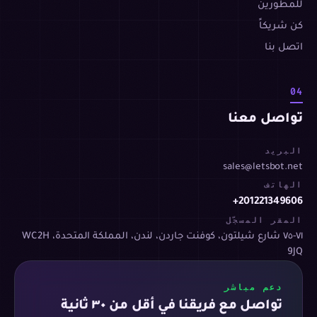
للمطورين
كن شريكاً
اتصل بنا
04
تواصل معنا
البريد
sales@letsbot.net
الهاتف
+201221349606
المقر المسجّل
٧١-٧٥ شارع شيلتون، كوفنت جاردن، لندن، المملكة المتحدة، WC2H
9JQ
دعم مباشر
تواصل مع فريقنا في أقل من ٣٠ ثانية