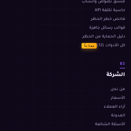
منسّق نصوص واتساب
حاسبة تكلفة API
فاحص خطر الحظر
قوالب رسائل جاهزة
دليل الحماية من الحظر
كل الأدوات (12)
مجاناً
03
الشركة
من نحن
الأسعار
آراء العملاء
المدونة
الأسئلة الشائعة