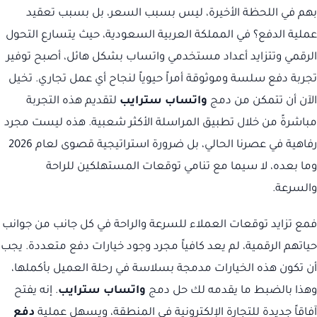
بهم في اللحظة الأخيرة، ليس بسبب السعر، بل بسبب تعقيد
عملية الدفع؟ في المملكة العربية السعودية، حيث يتسارع التحول
الرقمي وتتزايد أعداد مستخدمي واتساب بشكل هائل، أصبح توفير
تجربة دفع سلسة وموثوقة أمراً حيوياً لنجاح أي عمل تجاري. تخيل
الآن أن تتمكن من دمج
واتساب سترايب
لتقديم هذه التجربة
مباشرةً من خلال تطبيق المراسلة الأكثر شعبية. هذه ليست مجرد
رفاهية في عصرنا الحالي، بل ضرورة استراتيجية قصوى لعام 2026
وما بعده، لا سيما مع تنامي توقعات المستهلكين للراحة
والسرعة.
فمع تزايد توقعات العملاء للسرعة والراحة في كل جانب من جوانب
حياتهم الرقمية، لم يعد كافياً مجرد وجود خيارات دفع متعددة. يجب
أن تكون هذه الخيارات مدمجة بسلاسة في رحلة العميل بأكملها،
وهذا بالضبط ما يقدمه لك حل دمج
واتساب سترايب
. إنه يفتح
آفاقاً جديدة للتجارة الإلكترونية في المنطقة، ويسهل عملية
دفع