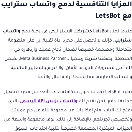
المزايا التنافسية لدمج واتساب سترايب
مع LetsBot
عندما تختار LetsBot كشريكك الاستراتيجي في رحلة دمج
واتساب
سترايب
، فإنك لا تحصل على مجرد أداة تقنية، بل على منظومة
متكاملة ومصممة خصيصاً لضمان نجاح عملك وازدهاره في
المنطقة. بصفتنا شريكاً رسمياً لـ Meta Business Partner، نضمن
لك أعلى مستويات الجودة، الأمان، والالتزام بالمعايير العالمية
والمحلية الصارمة، مما يمنحك راحة البال والثقة.
تتفرد LetsBot بتقديم حلول متكاملة تذهب أبعد من مجرد تسهيل
عملية الدفع. نحن نقدم لك
واتساب بزنس API الرسمي
، الذي
يفتح لك الباب أمام إمكانيات غير محدودة للتفاعل مع عملائك
وتخصيص تجربتهم. بالإضافة إلى ذلك، نوفر مجموعة واسعة من
الميزات المبتكرة المصممة خصيصاً لتلبية احتياجات السوق