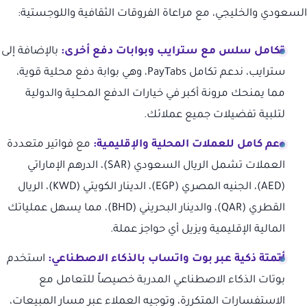
السعودي والخليجي، مع مراعاة الفروقات الثقافية واللوجستية:
تكامل سلس مع سترايب وبوابات دفع أخرى:
بالإضافة إلى
سترايب، ندعم تكامل PayTabs، وهي بوابة دفع محلية قوية،
مما يمنحك مرونة أكبر في خيارات الدفع المحلية والدولية
لتلبية تفضيلات جميع عملائك.
دعم كامل للعملات المحلية والإقليمية:
مع فواتير متعددة
العملات تشمل الريال السعودي (SAR)، الدرهم الإماراتي
(AED)، الجنيه المصري (EGP)، الدينار الكويتي (KWD)، الريال
القطري (QAR)، والدينار البحريني (BHD)، مما يسهل عملياتك
المالية الإقليمية ويزيل أي حواجز عملة.
أتمتة ذكية عبر بوت واتساب بالذكاء الاصطناعي:
استخدم
بوتات الذكاء الاصطناعي المدربة خصيصاً للتعامل مع
الاستفسارات المتكررة، وتوجيه العملاء عبر مسار المبيعات،