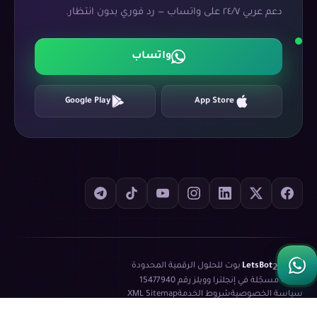
دعم عربي ٢٤/٧ على واتساب — رد فوري بدون انتظار.
واتساب
Google Play
App Store
©
2026
LetsBot
·
بوت للحلول الرقمية المحدودة
·
شركة مسجّلة في إنجلترا وويلز رقم
15477940
سياسة الخصوصية
شروط الخدمة
XML Sitemap