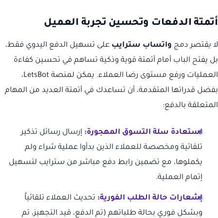
أتمتة الدفعات وتحسين تجربة العميل
لا يقتصر دمج
واتساب سترايب
على تسهيل الدفع اليدوي فقط،
بل يفتح الباب أمام أتمتة قوية وذكية تساهم في تحسين كفاءة
العمليات ورفع مستوى رضا العملاء. يمكن لمنصة LetsBot،
بفضل قدراتها المتقدمة، أن تساعدك في أتمتة العديد من المهام
المتعلقة بالدفع:
استعادة سلة التسوق المهجورة:
إرسال رسائل تذكير
تلقائية ومخصصة للعملاء الذين بدأوا عملية شراء ولم
يكملوها، مع تضمين رابط دفع مباشر من سترايب لتسهيل
إتمام العملية.
إشعارات حالة الطلب الفورية:
تحديث العملاء تلقائياً
وبشكل فوري بحالة طلباتهم (تم الدفع، قيد التجهيز، تم