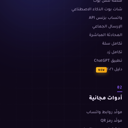
منصة لتس بوت
شات بوت الذكاء الاصطناعي
واتساب بزنس API
الإرسال الجماعي
المحادثة المباشرة
تكامل سلة
تكامل زد
تطبيق ChatGPT
دليل ٢٠٢٦
NEW
02
أدوات مجانية
مولّد روابط واتساب
مولّد رمز QR