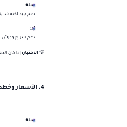
سلة:
دعم جيد لكنه قد يتأ
زد:
دعم سريع وورش عم
💡
الاختيار:
إذا كان الد
4.
الأسعار وخطط
سلة: