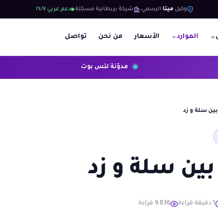
وكيل
ميتا
الرسمي
شركة بريطانية مسجّلة
دعم عربي ٢٤/٧
الموارد
الأسعار
من نحن
تواصل
مدوّنة لتس بوت
بين سلة و زد
بين سلة و زد
1 دقيقة قراءة
9,836 قراءة