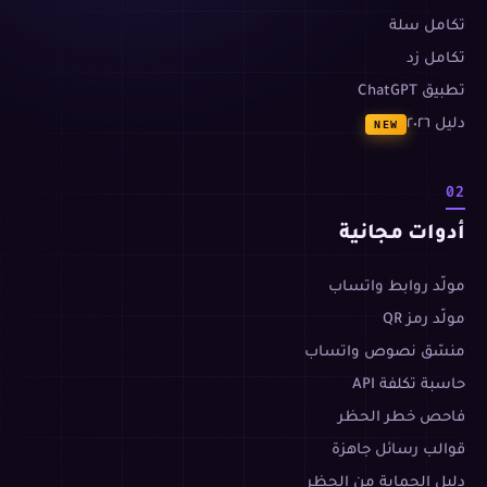
تكامل سلة
تكامل زد
تطبيق ChatGPT
دليل ٢٠٢٦
NEW
02
أدوات مجانية
مولّد روابط واتساب
مولّد رمز QR
منسّق نصوص واتساب
حاسبة تكلفة API
فاحص خطر الحظر
قوالب رسائل جاهزة
دليل الحماية من الحظر