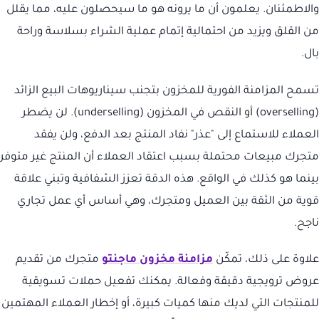
والاطمئنان. يعلمون أن ما يرونه هو ما سيحصلون عليه، مما يقلل
من القلق ويزيد من احتمالية إتمام عملية الشراء بسلاسة وراحة
بال.
تسمح المزامنة الفورية للمخزون بتجنب سيناريوهات البيع الزائد
(overselling) أو النقص في المخزون (underselling). لن يضطر
العملاء للاستماع إلى "عذر" نفاد المنتج بعد الدفع، ولن يفقد
متجرك مبيعات محتملة بسبب اعتقاد العملاء أن المنتج غير متوفر
بينما هو كذلك في الواقع. هذه الدقة تعزز الشفافية وتبني علاقة
قوية من الثقة بين العميل ومتجرك، وهي أساس أي عمل تجاري
ناجح.
علاوة على ذلك، تمكّن
مزامنة مخزون ماجنتو
متجرك من تقديم
عروض ترويجية دقيقة وفعالة. يمكنك تفعيل حملات تسويقية
للمنتجات التي لديك منها كميات كبيرة، أو إخطار العملاء المهتمين