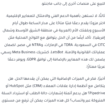
للبيع على منصات أخرى إلى جانب ماجنتو.
ثالثًا، لا تستهن بأهمية الدعم الفني والامتثال للمعايير الإقليمية.
اختر مزودًا يقدم دعمًا فنيًا متاحًا على مدار الساعة طوال أيام
الأسبوع وبلغتك الأم (العربية في منطقة الشرق الأوسط وشمال
إفريقيا). تأكد أيضًا من أن الحل يتوافق مع اللوائح المحلية مثل
CITC في السعودية، TDRA في الإمارات، وNTRA في مصر، لضمان
عملياتك القانونية والآمنة. LetsBot، كشريك Meta Business رسمي،
يضمن لك هذه المعايير بالإضافة إلى توافق GDPR، ويوفر دعمًا
عربيًا ممتازًا.
أخيرًا، فكر في الميزات الإضافية التي يمكن أن يقدمها الحل. هل
يتكامل مع أنظمة إدارة علاقات العملاء (CRM) مثل HubSpot أو
Pipedrive؟ هل يدعم أتمتة إشعارات حالة الطلب أو استرداد السلة
المتروكة عبر واتساب؟ كل هذه الميزات يمكن أن ترفع من مستوى