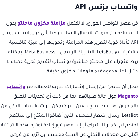
واتساب بزنس API
في عصر التواصل الفوري، لا تكتمل
مزامنة مخزون ماجنتو
بدون
الاستفادة من قنوات الاتصال الفعالة. وهنا يأتي دور واتساب بزنس
API كأداة قوية لتعزيز هذه المزامنة وتحويلها إلى ميزة تنافسية
حقيقية. مع LetsBot، الشريك الرسمي لـ Meta Business، يمكنك
ربط متجرك على ماجنتو مباشرة بواتساب لتقديم تجربة عملاء لا
مثيل لها، مدعومة بمعلومات مخزون دقيقة.
تخيل أن تتمكن من إرسال إشعارات فورية للعملاء عبر
واتساب
Magento
حول حالة طلباتهم، بما في ذلك أي تحديثات تتعلق
بالمخزون. هل نفد منتج معين للتو؟ يمكن لبوت واتساب الذكي من
LetsBot إرسال إشعار للعملاء الذين أضافوا المنتج إلى سلتهم
لكنهم لم يكملوا الشراء، أو إعلامهم فور إعادة توفره. هذه الأتمتة لا
تقلل من معدلات التخلي عن السلة فحسب، بل تزيد من فرص