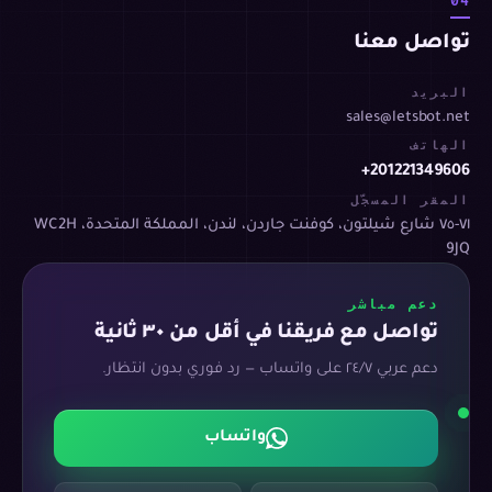
04
تواصل معنا
البريد
sales@letsbot.net
الهاتف
+201221349606
المقر المسجّل
٧١-٧٥ شارع شيلتون، كوفنت جاردن، لندن، المملكة المتحدة، WC2H
9JQ
دعم مباشر
تواصل مع فريقنا في أقل من ٣٠ ثانية
دعم عربي ٢٤/٧ على واتساب — رد فوري بدون انتظار.
واتساب