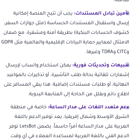
شاملة.
تأمين تبادل المستندات:
يجب أن تتيح المنصة إمكانية
إرسال واستقبال المستندات الحساسة (مثل جوازات السفر،
كشوف الحسابات البنكية) بطريقة آمنة ومشفرة، مع ضمان
الامتثال لمعايير حماية البيانات الإقليمية والعالمية مثل GDPR
وCITC وTDRA وغيرها.
تنبيهات وتحديثات فورية:
يمكن استخدام واتساب لإرسال
إشعارات تلقائية بحالة طلب التأشيرة، أو تذكيرات بالمواعيد
النهائية، أو طلبات مستندات إضافية. هذا يبقي المسافر على
اطلاع دائم ويقلل من الحاجة إلى المتابعة اليدوية.
دعم متعدد اللغات على مدار الساعة:
خاصة في منطقة
الشرق الأوسط وشمال إفريقيا، يعد توفير الدعم باللغة
العربية على مدار الساعة أمراً حاسماً. يضمن LetsBot توفر
الدعم الفني باللغة العربية لمساعدة العملاء في أي وقت.