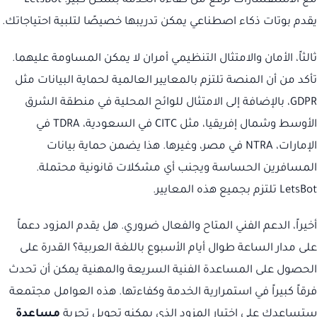
مع الاستفسارات ترفع من كفاءة الخدمة بشكل كبير. LetsBot
يقدم بوتات ذكاء اصطناعي يمكن تدريبها خصيصًا لتلبية احتياجاتك.
ثالثاً، الأمان والامتثال التنظيمي أمران لا يمكن المساومة عليهما.
تأكد من أن المنصة تلتزم بالمعايير العالمية لحماية البيانات مثل
GDPR، بالإضافة إلى الامتثال للوائح المحلية في منطقة الشرق
الأوسط وشمال إفريقيا، مثل CITC في السعودية، TDRA في
الإمارات، NTRA في مصر، وغيرها. هذا يضمن حماية بيانات
المسافرين الحساسة ويجنب أي مشكلات قانونية محتملة.
LetsBot تلتزم بجميع هذه المعايير.
أخيراً، الدعم الفني المتاح والفعال ضروري. هل يقدم المزود دعماً
على مدار الساعة طوال أيام الأسبوع باللغة العربية؟ القدرة على
الحصول على المساعدة الفنية السريعة والمهنية يمكن أن تحدث
فرقاً كبيراً في استمرارية الخدمة وكفاءتها. هذه العوامل مجتمعة
ستساعدك على اختيار المزود الذي يمكنه تحويل تجربة
مساعدة