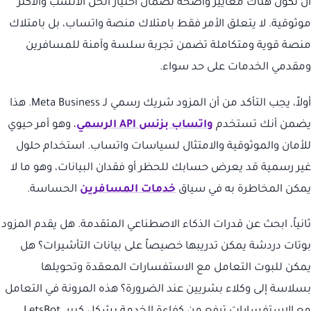
أن تكون هناك معايير واضحة لضمان اختيار الحل الأنسب والأكثر
موثوقية. لا يتعلق الأمر فقط بامتلاك منصة واتساب، بل بامتلاك
منصة قوية ومتكاملة تضمن تجربة سلسة وآمنة للمسافرين
ومقدمي الخدمات على حد سواء.
أولاً، يجب التأكد من أن المزود شريك رسمي لـ Meta Business. هذا
يضمن أنك تستخدم
واتساب بزنس API الرسمي
، وهو أمر حيوي
للأمان والموثوقية والامتثال لسياسات واتساب. استخدام حلول
غير رسمية قد يعرض حسابك للحظر أو فقدان البيانات، وهو ما لا
يمكن المخاطرة به في سياق
خدمات المسافرين
الحساسة.
ثانياً، ابحث عن قدرات الذكاء الاصطناعي المتقدمة. هل يقدم المزود
بوتات دردشة يمكن تدريبها خصيصاً على بيانات التأشيرات؟ هل
يمكن للبوت التعامل مع الاستفسارات المعقدة وتحويلها
بسلاسة إلى وكلاء بشريين عند الضرورة؟ هذه المرونة في التعامل