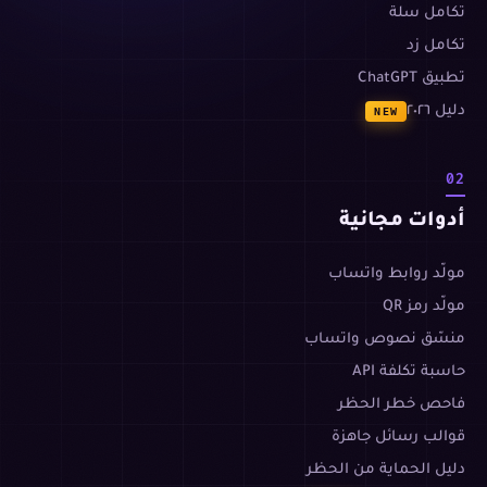
تكامل سلة
تكامل زد
تطبيق ChatGPT
دليل ٢٠٢٦
NEW
02
أدوات مجانية
مولّد روابط واتساب
مولّد رمز QR
منسّق نصوص واتساب
حاسبة تكلفة API
فاحص خطر الحظر
قوالب رسائل جاهزة
دليل الحماية من الحظر