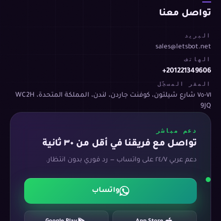
تواصل معنا
البريد
sales@letsbot.net
الهاتف
+201221349606
المقر المسجّل
٧١-٧٥ شارع شيلتون، كوفنت جاردن، لندن، المملكة المتحدة، WC2H
9JQ
دعم مباشر
تواصل مع فريقنا في أقل من ٣٠ ثانية
دعم عربي ٢٤/٧ على واتساب — رد فوري بدون انتظار.
واتساب