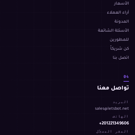
الأسعار
آراء العملاء
المدونة
الأسئلة الشائعة
للمطورين
كن شريكاً
اتصل بنا
04
تواصل معنا
البريد
sales@letsbot.net
الهاتف
+201221349606
المقر المسجّل