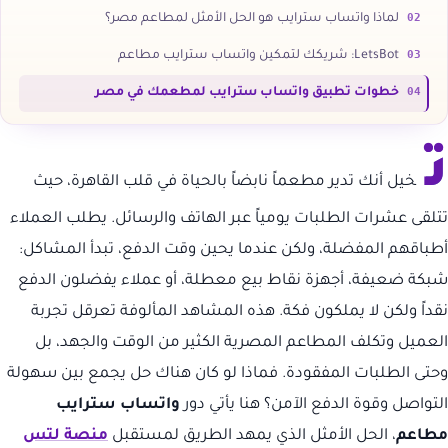
02
لماذا واتساب سترايب هو الحل الأمثل لمطاعم مصر؟
03
LetsBot: شريكك لتمكين واتساب سترايب مطاعم
04
خطوات تطبيق واتساب سترايب لمطعمك في مصر
ت
خيل أنك تدير مطعماً نابضاً بالحياة في قلب القاهرة، حيث
تتلقى عشرات الطلبات يومياً عبر الهاتف والرسائل. يطلب العملاء
أطباقهم المفضلة، ولكن عندما يحين وقت الدفع، تبدأ المشاكل:
شبكة ضعيفة، أجهزة نقاط بيع معطلة، أو عملاء يفضلون الدفع
نقداً ولكن لا يملكون فكة. هذه المشاهد المألوفة تعرقل تجربة
العميل وتكلف المطاعم المصرية الكثير من الوقت والجهد، بل
وحتى الطلبات المفقودة. فماذا لو كان هناك حل يجمع بين سهولة
التواصل وقوة الدفع الآمن؟ هنا يأتي دور
واتساب سترايب
مطاعم
، الحل الأمثل الذي يمهد الطريق لمستقبل
منصة لتس