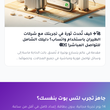
🚀✈️ كيف تُحدث ثورة في تجربتك مع شركات
الطيران باستخدام واتساب؟ دليلك الشامل
للتواصل المباشر! ✉️🌐
مقدمة:في عالم يتسارع بوتيرة لا تُصدق، باتت الحاجة ماسة إلى
وسائل تواصل فورية ومباشرة في جميع المجالات، وخصوصًا...
جاهز تجرب لتس بوت بنفسك؟
14 يوم تجربة مجانية، بدون بطاقة، إعداد كامل في أقل من ساعة.