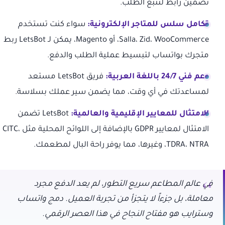
تضمين رابط لتتبع الطلب.
تكامل سلس للمتاجر الإلكترونية:
سواء كنت تستخدم
Salla، Zid، WooCommerce، أو Magento، يمكن لـ LetsBot ربط
متجرك بواتساب لتبسيط عملية الطلب والدفع.
دعم فني 24/7 باللغة العربية:
فريق LetsBot مستعد
لمساعدتك في أي وقت، مما يضمن سير عملك بسلاسة.
الامتثال للمعايير الإقليمية والعالمية:
LetsBot تضمن
الامتثال لمعايير GDPR بالإضافة إلى اللوائح المحلية مثل CITC،
TDRA، NTRA، وغيرها، مما يوفر راحة البال لمطعمك.
في عالم المطاعم سريع التطور، لم يعد الدفع مجرد
معاملة، بل جزءاً لا يتجزأ من تجربة العميل. دمج واتساب
وسترايب هو مفتاح النجاح في هذا العصر الرقمي.