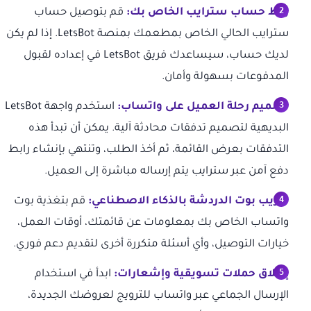
ربط حساب سترايب الخاص بك:
قم بتوصيل حساب
سترايب الحالي الخاص بمطعمك بمنصة LetsBot. إذا لم يكن
لديك حساب، سيساعدك فريق LetsBot في إعداده لقبول
المدفوعات بسهولة وأمان.
تصميم رحلة العميل على واتساب:
استخدم واجهة LetsBot
البديهية لتصميم تدفقات محادثة آلية. يمكن أن تبدأ هذه
التدفقات بعرض القائمة، ثم أخذ الطلب، وتنتهي بإنشاء رابط
دفع آمن عبر سترايب يتم إرساله مباشرة إلى العميل.
تدريب بوت الدردشة بالذكاء الاصطناعي:
قم بتغذية بوت
واتساب الخاص بك بمعلومات عن قائمتك، أوقات العمل،
خيارات التوصيل، وأي أسئلة متكررة أخرى لتقديم دعم فوري.
إطلاق حملات تسويقية وإشعارات:
ابدأ في استخدام
الإرسال الجماعي عبر واتساب للترويج لعروضك الجديدة،