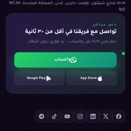
٧١-٧٥ شارع شيلتون، كوفنت جاردن، لندن، المملكة المتحدة، WC2H
9JQ
دعم مباشر
تواصل مع فريقنا في أقل من ٣٠ ثانية
دعم عربي ٢٤/٧ على واتساب — رد فوري بدون انتظار.
واتساب
Google Play
App Store