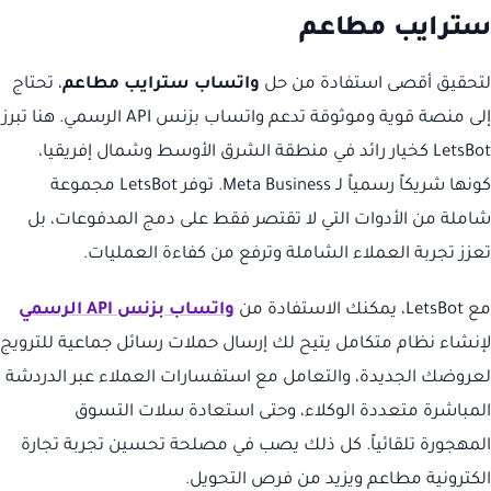
سترايب مطاعم
لتحقيق أقصى استفادة من حل
واتساب سترايب مطاعم
، تحتاج
إلى منصة قوية وموثوقة تدعم واتساب بزنس API الرسمي. هنا تبرز
LetsBot كخيار رائد في منطقة الشرق الأوسط وشمال إفريقيا،
كونها شريكاً رسمياً لـ Meta Business. توفر LetsBot مجموعة
شاملة من الأدوات التي لا تقتصر فقط على دمج المدفوعات، بل
تعزز تجربة العملاء الشاملة وترفع من كفاءة العمليات.
مع LetsBot، يمكنك الاستفادة من
واتساب بزنس API الرسمي
لإنشاء نظام متكامل يتيح لك إرسال حملات رسائل جماعية للترويج
لعروضك الجديدة، والتعامل مع استفسارات العملاء عبر الدردشة
المباشرة متعددة الوكلاء، وحتى استعادة سلات التسوق
المهجورة تلقائياً. كل ذلك يصب في مصلحة تحسين تجربة تجارة
الكترونية مطاعم ويزيد من فرص التحويل.