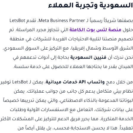
السعودية وتجربة العملاء
بصفتها شريكاً رسمياً لـ Meta Business Partner، تقدم LetsBot
حلول
منصة لتس بوت الكاملة
التي تتجاوز مجرد المراسلة. تم
تصميم منصتنا لتلبية الاحتياجات الفريدة للشركات في منطقة
الشرق الأوسط وشمال إفريقيا، مع التركيز على السوق السعودي.
نحن ندرك أن
فنيين السعودية
بحاجة إلى أدوات تدعمهم في
الميدان بقدر ما يحتاجها العملاء للحصول على خدمة سلسة.
من خلال دمج
واتساب API خدمات ميدانية
، يمكن لـ LetsBot توفير
نظام بيئي متكامل يدعم كل جانب من جوانب عملياتك. يمكن
لبوتاتنا المدعومة بالذكاء الاصطناعي، والتي يمكن تدريبها خصيصاً
على بيانات شركتك، التعامل مع الاستفسارات الأولية وطلبات
الخدمة المتكررة، مما يحرر فريق الدعم للتركيز على المشكلات الأكثر
تعقيداً. هذا لا يحسن الاستجابة فحسب، بل يقلل أيضاً من