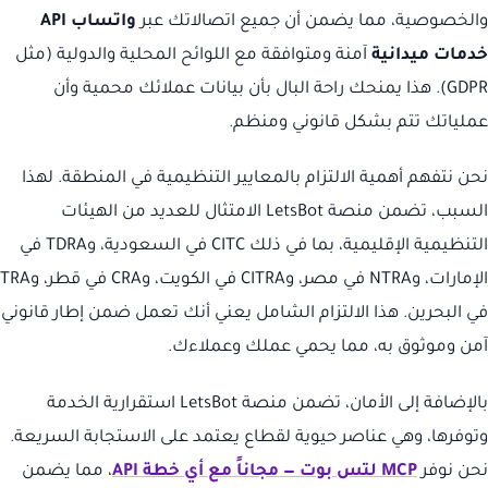
والخصوصية، مما يضمن أن جميع اتصالاتك عبر
واتساب API
خدمات ميدانية
آمنة ومتوافقة مع اللوائح المحلية والدولية (مثل
GDPR). هذا يمنحك راحة البال بأن بيانات عملائك محمية وأن
عملياتك تتم بشكل قانوني ومنظم.
نحن نتفهم أهمية الالتزام بالمعايير التنظيمية في المنطقة. لهذا
السبب، تضمن منصة LetsBot الامتثال للعديد من الهيئات
التنظيمية الإقليمية، بما في ذلك CITC في السعودية، وTDRA في
الإمارات، وNTRA في مصر، وCITRA في الكويت، وCRA في قطر، وTRA
في البحرين. هذا الالتزام الشامل يعني أنك تعمل ضمن إطار قانوني
آمن وموثوق به، مما يحمي عملك وعملاءك.
بالإضافة إلى الأمان، تضمن منصة LetsBot استقرارية الخدمة
وتوفرها، وهي عناصر حيوية لقطاع يعتمد على الاستجابة السريعة.
نحن نوفر
MCP لتس بوت — مجاناً مع أي خطة API
، مما يضمن