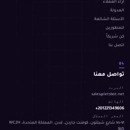
آراء العملاء
المدونة
الأسئلة الشائعة
للمطورين
كن شريكاً
اتصل بنا
04
تواصل معنا
البريد
sales@letsbot.net
الهاتف
+201221349606
المقر المسجّل
٧١-٧٥ شارع شيلتون، كوفنت جاردن، لندن، المملكة المتحدة، WC2H
9JQ