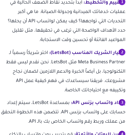
التقييم والتخطيط:
ابدأ بتحديد نقاط الضعف الحالية في
عمليات خدماتك الميدانية وجدولة الصيانة. ما هي أكبر
التحديات التي تواجهها؟ كيف يمكن لواتساب API أن يحلها؟
حدد الأهداف الواضحة التي ترغب في تحقيقها، مثل تقليل
المواعيد الفائتة أو تحسين وقت الاستجابة.
اختيار الشريك المناسب (LetsBot):
اختر شريكاً رسمياً لـ
Meta Business Partner مثل LetsBot. نحن نقدم ليس فقط
التكنولوجيا، بل أيضاً الخبرة والدعم اللازمين لضمان نجاح
مشروعك. فريقنا سيساعدك في فهم كيفية عمل API
وتكييفه مع احتياجاتك الخاصة.
إعداد واتساب بزنس API:
بمساعدة LetsBot، سيتم إعداد
حسابك على واتساب بزنس API. تتضمن هذه الخطوة التحقق
من عملك وربط رقم واتساب الخاص بك بالـ API.
تكوين البوتات والأتمتة:
قم بتدريب بوت واتساب بالذكاء