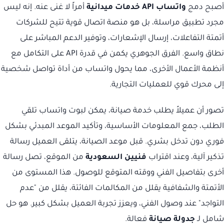
أصبح دمج
واتساب API خدمات ميدانية
أمراً لا غنى عنه. إنه ليس
مجرد تطبيق مراسلة، بل هو منصة اتصال قوية تتيح للشركات
أتمتة التفاعلات، إرسال الإشعارات، وتوفير الدعم المباشر على
نطاق واسع. الفرق الجوهري يكمن في قدرة API على التكامل مع
أنظمة الأعمال الأخرى، مما يحول واتساب من أداة تواصل شخصية
إلى محرك قوي للعمليات التجارية.
تصور أن عميلاً يطلب خدمة صيانة، يمكن لبوت واتساب تلقي
الطلب، جمع المعلومات الأساسية، وتأكيد الموعد المبدئي بشكل
فوري دون تدخل بشري. قبل موعد الصيانة، يتلقى العميل رسالة
تذكير آلية، وعند اقتراب
فنيين السعودية
من الموقع، تصل رسالة
أخرى بتفاصيل الفني ووقته المتوقع للوصول. هذا المستوى من
الأتمتة والشفافية يقلل من المكالمات الفائتة، يقلل من "عدم
التواجد" عند وصول الفني، ويعزز تجربة العميل بشكل كبير. هو حل
شامل لـ
جدولة صيانة
فعالة.