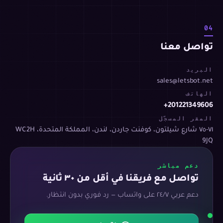
04
تواصل معنا
البريد
sales@letsbot.net
الهاتف
+201221349606
المقر المسجّل
٧١-٧٥ شارع شيلتون، كوفنت جاردن، لندن، المملكة المتحدة، WC2H
9JQ
دعم مباشر
تواصل مع فريقنا في أقل من ٣٠ ثانية
دعم عربي ٢٤/٧ على واتساب — رد فوري بدون انتظار.