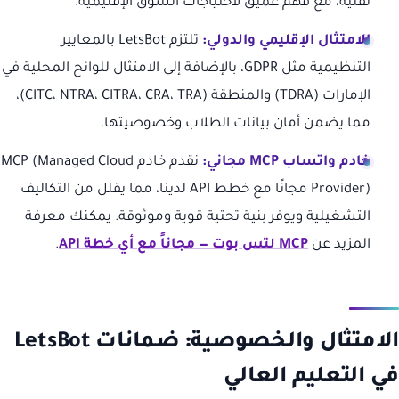
تقنية، مع فهم عميق لاحتياجات السوق الإقليمية.
الامتثال الإقليمي والدولي:
تلتزم LetsBot بالمعايير
التنظيمية مثل GDPR، بالإضافة إلى الامتثال للوائح المحلية في
الإمارات (TDRA) والمنطقة (CITC، NTRA، CITRA، CRA، TRA)،
مما يضمن أمان بيانات الطلاب وخصوصيتها.
خادم واتساب MCP مجاني:
نقدم خادم MCP (Managed Cloud
Provider) مجانًا مع خطط API لدينا، مما يقلل من التكاليف
التشغيلية ويوفر بنية تحتية قوية وموثوقة. يمكنك معرفة
المزيد عن
MCP لتس بوت — مجاناً مع أي خطة API
.
الامتثال والخصوصية: ضمانات LetsBot
في التعليم العالي