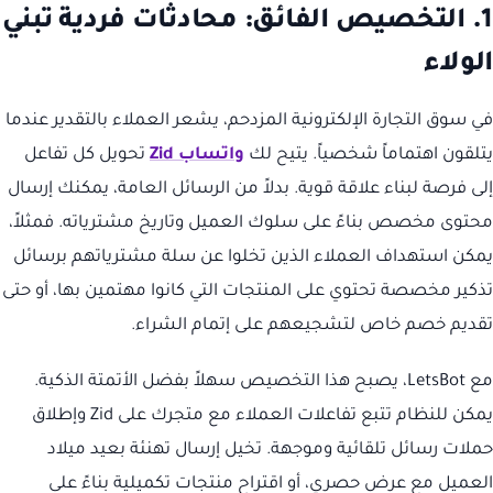
1. التخصيص الفائق: محادثات فردية تبني
الولاء
في سوق التجارة الإلكترونية المزدحم، يشعر العملاء بالتقدير عندما
يتلقون اهتماماً شخصياً. يتيح لك
واتساب Zid
تحويل كل تفاعل
إلى فرصة لبناء علاقة قوية. بدلاً من الرسائل العامة، يمكنك إرسال
محتوى مخصص بناءً على سلوك العميل وتاريخ مشترياته. فمثلاً،
يمكن استهداف العملاء الذين تخلوا عن سلة مشترياتهم برسائل
تذكير مخصصة تحتوي على المنتجات التي كانوا مهتمين بها، أو حتى
تقديم خصم خاص لتشجيعهم على إتمام الشراء.
مع LetsBot، يصبح هذا التخصيص سهلاً بفضل الأتمتة الذكية.
يمكن للنظام تتبع تفاعلات العملاء مع متجرك على Zid وإطلاق
حملات رسائل تلقائية وموجهة. تخيل إرسال تهنئة بعيد ميلاد
العميل مع عرض حصري، أو اقتراح منتجات تكميلية بناءً على