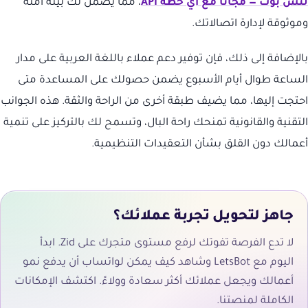
لتس بوت — مجاناً مع أي خطة API
، مما يضمن لك بيئة آمنة
وموثوقة لإدارة اتصالاتك.
بالإضافة إلى ذلك، فإن توفير دعم عملاء باللغة العربية على مدار
الساعة طوال أيام الأسبوع يضمن حصولك على المساعدة متى
احتجت إليها، مما يضيف طبقة أخرى من الراحة والثقة. هذه الجوانب
التقنية والقانونية تمنحك راحة البال، وتسمح لك بالتركيز على تنمية
أعمالك دون القلق بشأن التعقيدات التنظيمية.
جاهز لتحويل تجربة عملائك؟
لا تدع الفرصة تفوتك لرفع مستوى متجرك على Zid. ابدأ
اليوم مع LetsBot وشاهد كيف يمكن لواتساب أن يدفع نمو
أعمالك ويجعل عملائك أكثر سعادة وولاءً. اكتشف الإمكانات
الكاملة لمنصتنا.