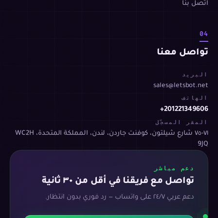
اتصل بنا
04
تواصل معنا
البريد
sales@letsbot.net
الهاتف
+201221349606
المقر المسجّل
٧١-٧٥ شارع شيلتون، كوفنت جاردن، لندن، المملكة المتحدة، WC2H
9JQ
دعم مباشر
تواصل مع فريقنا في أقل من ٣٠ ثانية
دعم عربي ٢٤/٧ على واتساب — رد فوري بدون انتظار.