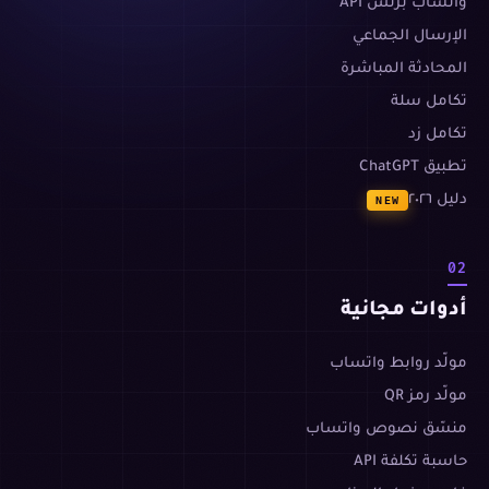
واتساب بزنس API
الإرسال الجماعي
المحادثة المباشرة
تكامل سلة
تكامل زد
تطبيق ChatGPT
دليل ٢٠٢٦
NEW
02
أدوات مجانية
مولّد روابط واتساب
مولّد رمز QR
منسّق نصوص واتساب
حاسبة تكلفة API