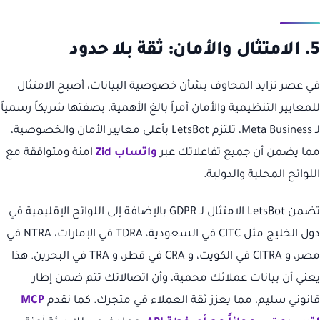
5. الامتثال والأمان: ثقة بلا حدود
في عصر تزايد المخاوف بشأن خصوصية البيانات، أصبح الامتثال
للمعايير التنظيمية والأمان أمراً بالغ الأهمية. بصفتها شريكاً رسمياً
لـ Meta Business، تلتزم LetsBot بأعلى معايير الأمان والخصوصية،
مما يضمن أن جميع تفاعلاتك عبر
واتساب Zid
آمنة ومتوافقة مع
اللوائح المحلية والدولية.
تضمن LetsBot الامتثال لـ GDPR بالإضافة إلى اللوائح الإقليمية في
دول الخليج مثل CITC في السعودية، TDRA في الإمارات، NTRA في
مصر، و CITRA في الكويت، و CRA في قطر، و TRA في البحرين. هذا
يعني أن بيانات عملائك محمية، وأن اتصالاتك تتم ضمن إطار
قانوني سليم، مما يعزز ثقة العملاء في متجرك. كما نقدم
MCP