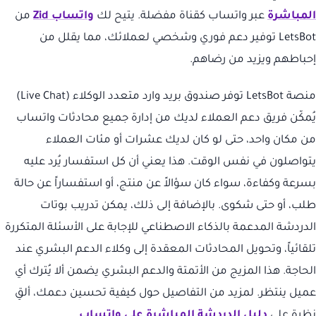
المباشرة
عبر واتساب كقناة مفضلة. يتيح لك
واتساب Zid
من
LetsBot توفير دعم فوري وشخصي لعملائك، مما يقلل من
إحباطهم ويزيد من رضاهم.
منصة LetsBot توفر صندوق بريد وارد متعدد الوكلاء (Live Chat)
يُمكّن فريق دعم العملاء لديك من إدارة جميع محادثات واتساب
من مكان واحد، حتى لو كان لديك عشرات أو مئات العملاء
يتواصلون في نفس الوقت. هذا يعني أن كل استفسار يُرد عليه
بسرعة وكفاءة، سواء كان سؤالاً عن منتج، أو استفساراً عن حالة
طلب، أو حتى شكوى. بالإضافة إلى ذلك، يمكن تدريب بوتات
الدردشة المدعمة بالذكاء الاصطناعي للإجابة على الأسئلة المتكررة
تلقائياً، وتحويل المحادثات المعقدة إلى وكلاء الدعم البشري عند
الحاجة. هذا المزيج من الأتمتة والدعم البشري يضمن ألا يُترك أي
عميل ينتظر. لمزيد من التفاصيل حول كيفية تحسين دعمك، ألقِ
نظرة على
دليل الدردشة المباشرة على واتساب
.