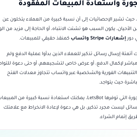
، حيث تشير الإحصائيات إلى أن نسبة كبيرة من العملاء يتخلون عن
 الأحيان، يكون السبب هو تشتت الانتباه، أو الحاجة إلى مزيد من ال
ي دور
إشعارات Stripe واتساب
كمنقذ حقيقي للمبيعات.
ط Stripe بواتساب عبر LetsBot، يمكنك أتمتة إرسال رسائل تذكير للعملاء الذين بدأوا عملية الدفع ولم
 مباشر لإكمال الدفع، أو عرض خاص لتشجيعهم، أو حتى دعوة للتوا
التنبيهات الفورية والشخصية عبر واتساب تتجاوز معدلات الفتح
باشرة حيث يتواجد.
بفضل ميزة أتمتة استعادة سلات التسوق المهجورة التي توفرها LetsBot، يمكنك استعادة نسبة كبيرة من المبي
لرسائل ليست مجرد تذكير، بل هي دعوة لإعادة الانخراط مع علامتك
ريق إتمام الشراء.