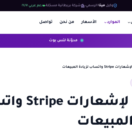
وكيل
ميتا
الرسمي
شركة بريطانية مسجّلة
دعم عربي ٢٤/٧
الموارد
الأسعار
من نحن
تواصل
مدوّنة لتس بوت
5 مزايا لإشعارا
المبيعات