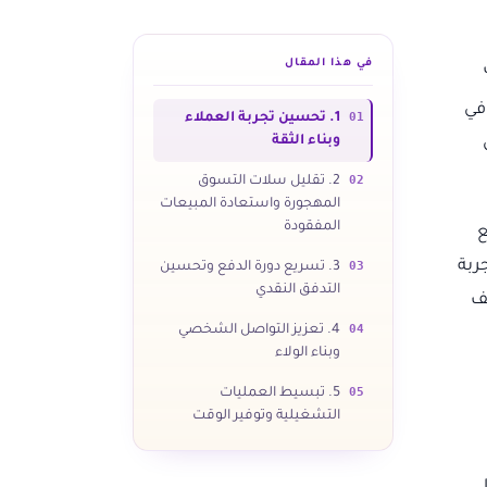
في هذا المقال
في
01
1. تحسين تجربة العملاء
وبناء الثقة
02
2. تقليل سلات التسوق
المهجورة واستعادة المبيعات
المفقودة
ع
جربة
03
3. تسريع دورة الدفع وتحسين
التدفق النقدي
ت وكيف
04
4. تعزيز التواصل الشخصي
وبناء الولاء
05
5. تبسيط العمليات
التشغيلية وتوفير الوقت