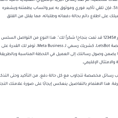
ات شخصية، لم تعد رسائل البريد الإلكتروني التقليدية كافية دائمًا.
عندما يقوم العميل بعملية شراء أو دفع عبر Stripe، فإن تلقي تأكيد فوري وموثوق به عبر واتساب يطمئنه ويشعره
ك على اطلاع دائم بحالة دفعاته وطلباته، مما يقلل من القلق
تخيل أن يصله تنبيه فوري بأن "دفعتك لطلب رقم #12345 قد تمت بنجاح! شكراً لك". هذا النوع من التواصل السلس
والمباشر يبني جسور الثقة ويعزز رضا العملاء. منصة LetsBot، كشريك رسمي لـ Meta Business، توفر لك القدرة على
ضمن وصول رسالتك إلى العميل في اللحظة المناسبة وبالطريقة
 والامتثال الإقليمي.
لب رسائل مخصصة تتجاوب مع كل حالة دفع، من التأكيد وحتى التذكي
. هذا الاهتمام بالتفاصيل ينعكس إيجابًا على صورة علامتك التجار