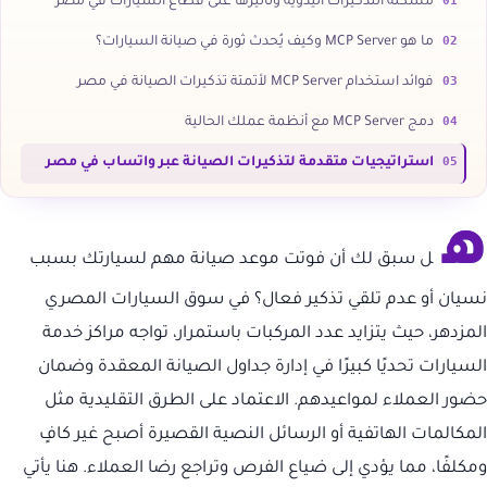
01
مشكلة التذكيرات اليدوية وتأثيرها على قطاع السيارات في مصر
02
ما هو MCP Server وكيف يُحدث ثورة في صيانة السيارات؟
03
فوائد استخدام MCP Server لأتمتة تذكيرات الصيانة في مصر
04
دمج MCP Server مع أنظمة عملك الحالية
05
استراتيجيات متقدمة لتذكيرات الصيانة عبر واتساب في مصر
ه
ل سبق لك أن فوتت موعد صيانة مهم لسيارتك بسبب
نسيان أو عدم تلقي تذكير فعال؟ في سوق السيارات المصري
المزدهر، حيث يتزايد عدد المركبات باستمرار، تواجه مراكز خدمة
السيارات تحديًا كبيرًا في إدارة جداول الصيانة المعقدة وضمان
حضور العملاء لمواعيدهم. الاعتماد على الطرق التقليدية مثل
المكالمات الهاتفية أو الرسائل النصية القصيرة أصبح غير كافٍ
ومكلفًا، مما يؤدي إلى ضياع الفرص وتراجع رضا العملاء. هنا يأتي