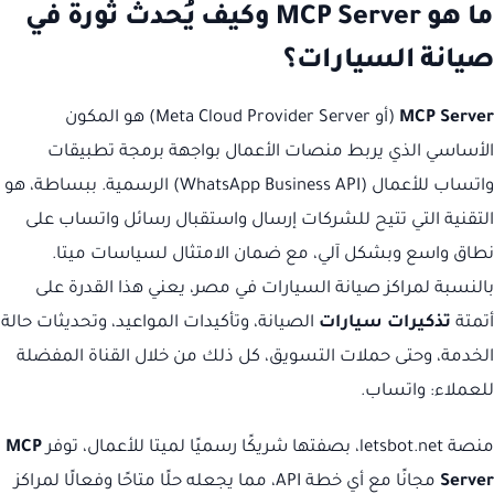
ما هو MCP Server وكيف يُحدث ثورة في
صيانة السيارات؟
MCP Server
(أو Meta Cloud Provider Server) هو المكون
الأساسي الذي يربط منصات الأعمال بواجهة برمجة تطبيقات
واتساب للأعمال (WhatsApp Business API) الرسمية. ببساطة، هو
التقنية التي تتيح للشركات إرسال واستقبال رسائل واتساب على
نطاق واسع وبشكل آلي، مع ضمان الامتثال لسياسات ميتا.
بالنسبة لمراكز صيانة السيارات في مصر، يعني هذا القدرة على
أتمتة
تذكيرات سيارات
الصيانة، وتأكيدات المواعيد، وتحديثات حالة
الخدمة، وحتى حملات التسويق، كل ذلك من خلال القناة المفضلة
للعملاء: واتساب.
منصة letsbot.net، بصفتها شريكًا رسميًا لميتا للأعمال، توفر
MCP
Server
مجانًا مع أي خطة API، مما يجعله حلًا متاحًا وفعالًا لمراكز