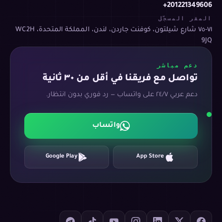
+201221349606
المقر المسجّل
٧١-٧٥ شارع شيلتون، كوفنت جاردن، لندن، المملكة المتحدة، WC2H
9JQ
دعم مباشر
تواصل مع فريقنا في أقل من ٣٠ ثانية
دعم عربي ٢٤/٧ على واتساب — رد فوري بدون انتظار.
واتساب
Google Play
App Store