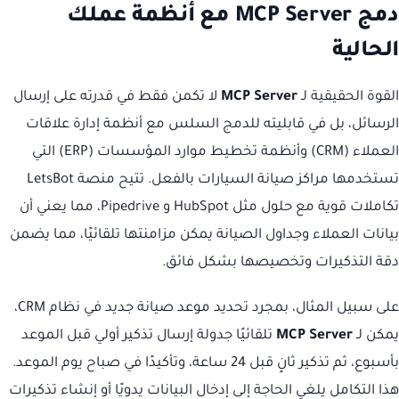
دمج MCP Server مع أنظمة عملك
الحالية
القوة الحقيقية لـ
MCP Server
لا تكمن فقط في قدرته على إرسال
الرسائل، بل في قابليته للدمج السلس مع أنظمة إدارة علاقات
العملاء (CRM) وأنظمة تخطيط موارد المؤسسات (ERP) التي
تستخدمها مراكز صيانة السيارات بالفعل. تتيح منصة LetsBot
تكاملات قوية مع حلول مثل HubSpot و Pipedrive، مما يعني أن
بيانات العملاء وجداول الصيانة يمكن مزامنتها تلقائيًا، مما يضمن
دقة التذكيرات وتخصيصها بشكل فائق.
على سبيل المثال، بمجرد تحديد موعد صيانة جديد في نظام CRM،
يمكن لـ
MCP Server
تلقائيًا جدولة إرسال تذكير أولي قبل الموعد
بأسبوع، ثم تذكير ثانٍ قبل 24 ساعة، وتأكيدًا في صباح يوم الموعد.
هذا التكامل يلغي الحاجة إلى إدخال البيانات يدويًا أو إنشاء تذكيرات