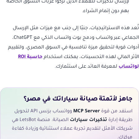
لإرسال تذكيرات للعملاء الذين تركوا عربات التسوق الخاصة
بهم دون إتمام الشراء.
تُعد هذه الاستراتيجيات، جنبًا إلى جنب مع ميزات مثل الإرسال
الجماعي عبر واتساب ودمج بوت واتساب الذكي مع ChatGPT،
أدوات قوية لتحقيق ميزة تنافسية في السوق المصري. ولتقييم
الأثر المالي لهذه التحسينات، يمكنك استخدام
حاسبة ROI
لواتساب
لمعرفة العائد على استثمارك.
جاهز لأتمتة صيانة سياراتك في مصر؟
استفد من قوة
MCP Server
وواتساب بزنس API لتحويل
طريقة إدارة
تذكيرات سيارات
الصيانة. منصة LetsBot هي
شريكك الأمثل لتقديم تجربة عملاء استثنائية وزيادة كفاءة
مركزك.