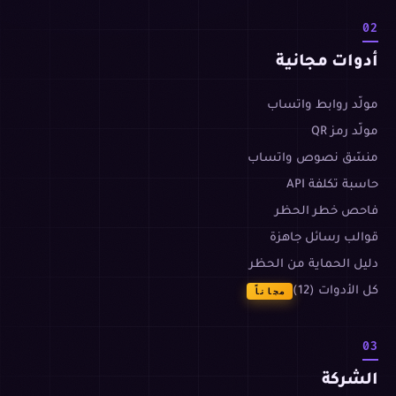
02
أدوات مجانية
مولّد روابط واتساب
مولّد رمز QR
منسّق نصوص واتساب
حاسبة تكلفة API
فاحص خطر الحظر
قوالب رسائل جاهزة
دليل الحماية من الحظر
كل الأدوات (12)
مجاناً
03
الشركة