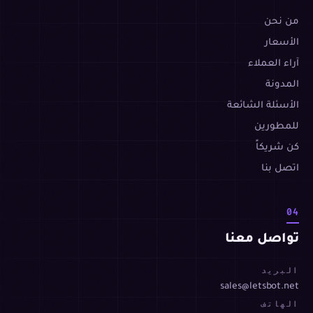
من نحن
الأسعار
آراء العملاء
المدونة
الأسئلة الشائعة
للمطورين
كن شريكاً
اتصل بنا
04
تواصل معنا
البريد
sales@letsbot.net
الهاتف