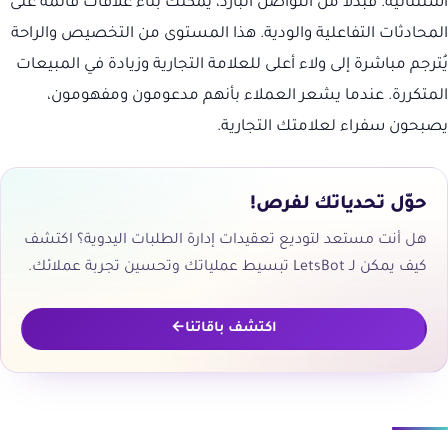
استثنائية. فبدلاً من التواصل البارد، يمكنك بناء علاقات قائمة على
المحادثات التفاعلية والودية. هذا المستوى من التخصيص والراحة
يُترجم مباشرة إلى ولاء أعلى للعلامة التجارية وزيادة في المبيعات
المتكررة. عندما يشعر العملاء بأنهم مدعومون ومفهومون،
يصبحون سفراء لعلامتك التجارية.
حوّل تحدياتك لفرص!
هل أنت مستعد لتوديع تعقيدات إدارة الطلبات اليدوية؟ اكتشف
كيف يمكن لـ LetsBot تبسيط عملياتك وتحسين تجربة عملائك.
اكتشف باقاتنا