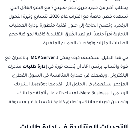
يتطلب أكثر من مجرد فريق دعم تقليدي؟ مع النمو الهائل الذي
تشهده قطر، خاصةً مع اقتراب عام 2026، تتسارع وتيرة التحول
الرقمي، وتصبح الحاجة إلى حلول تقنية متطورة لإدارة العمليات
التجارية أمراً حتمياً. لم تعد الطُرق التقليدية كافية لمواكبة حجم
الطلبات المتزايد وتوقعات العملاء المتغيرة.
في هذا الدليل، سنكشف كيف يمكن لـ
MCP Server
، بالاقتران مع
قوة واتساب بزنس API، أن يُحدث ثورة في
إدارة طلبات
متجرك
الإلكتروني، ويضعك في صدارة المنافسة في السوق القطري
المزدهر. سنتعمق في الحلول التي تقدمها LetsBot، الشريك
الرسمي لـ Meta Business، لمساعدتك على أتمتة عملياتك،
وتحسين تجربة عملائك، وتحقيق كفاءة تشغيلية غير مسبوقة.
التحديات المتزايدة في إدارة طلبات