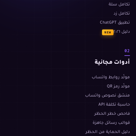
تكامل سلة
تكامل زد
تطبيق ChatGPT
دليل ٢٠٢٦
NEW
02
أدوات مجانية
مولّد روابط واتساب
مولّد رمز QR
منسّق نصوص واتساب
حاسبة تكلفة API
فاحص خطر الحظر
قوالب رسائل جاهزة
دليل الحماية من الحظر