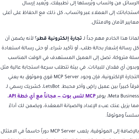
الرسائل من واتساب ويُرسلها إلى تطبيقك، ويُعيد إرسال
استجاباتك إلى العملاء عبر واتساب، كل ذلك مع الحفاظ على أعلى
معايير الأمان والامتثال.
لماذا هذا الخادم مهم جداً لـ
تجارة إلكترونية قطر
؟ لأنه يضمن أن
كل رسالة إشعار بحالة طلب، أو تأكيد شراء، أو حتى رسالة استعادة
سلة متروكة، تصل إلى العميل المستهدف في الوقت المناسب
وبدون أي فقدان للبيانات. في بيئة تتطلب سرعة استجابة عالية مثل
التجارة الإلكترونية، فإن وجود MCP Server قوي وموثوق به يعني
فرقاً كبيراً بين عميل راضٍ وآخر محبط. LetsBot، كشريك رسمي لـ
Meta Business، يوفر
MCP لتس بوت — مجاناً مع أي خطة API
،
مما يزيل عنك عبء الإعداد والصيانة المعقدة، ويضمن لك أداءً
سلساً وموثوقاً.
بالإضافة إلى الموثوقية، يلعب MCP Server دوراً حاسماً في الامتثال