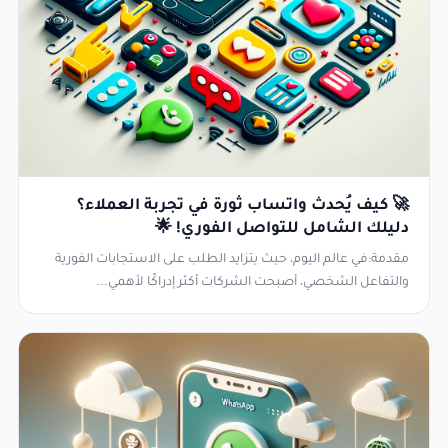
🚀 كيف يُحدث واتساب ثورة في تجربة العملاء؟
دليلك الشامل للتواصل الفوري! 🌟
مقدمة:في عالم اليوم، حيث يتزايد الطلب على الاستجابات الفورية
والتفاعل الشخصي، أصبحت الشركات أكثر إدراكًا لأهمي...