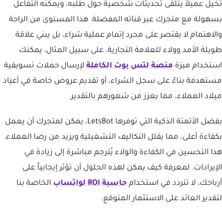
تخيل عميلاً يتلقى تحديثات شخصية حول طلبه، ويمكنه التفاعل
بسهولة مع متجرك عبر قناته المفضلة. هذا المستوى من الراحة
والاهتمام لا يقتصر على مجرد إتمام عملية شراء، بل يبني علاقة
طويلة الأمد وولاء للعلامة التجارية. على سبيل المثال، يمكنك
استخدام ميزة
منصة لتس بوت الكاملة
لإرسال حملات تسويقية
مستهدفة بناءً على سجل الشراء، أو تقديم عروض خاصة في أعياد
ميلاد العملاء، مما يعزز من شعورهم بالتقدير.
بفضل الأتمتة الذكية التي توفرها LetsBot، يمكن لمتجرك أن يعمل
بكفاءة أعلى، مما يقلل التكاليف التشغيلية ويزيد من رضا العملاء.
هذا التحسين في الكفاءة والولاء يُترجم مباشرة إلى زيادة في
الإيرادات. لمعرفة كيف يمكن لهذه الحلول أن تؤثر إيجابياً على
أرباحك، لا تتردد في استخدام
حاسبة ROI لواتساب
الخاصة بنا
لتقدير العائد على الاستثمار المتوقع.