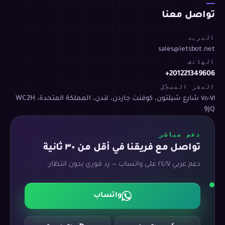
تواصل معنا
البريد
sales@letsbot.net
الهاتف
+201221349606
المقر المسجّل
٧١-٧٥ شارع شيلتون، كوفنت جاردن، لندن، المملكة المتحدة، WC2H
9JQ
دعم مباشر
تواصل مع فريقنا في أقل من ٣٠ ثانية
دعم عربي ٢٤/٧ على واتساب — رد فوري بدون انتظار.
واتساب