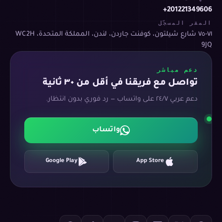
+201221349606
المقر المسجّل
٧١-٧٥ شارع شيلتون، كوفنت جاردن، لندن، المملكة المتحدة، WC2H
9JQ
دعم مباشر
تواصل مع فريقنا في أقل من ٣٠ ثانية
دعم عربي ٢٤/٧ على واتساب — رد فوري بدون انتظار.
واتساب
Google Play
App Store