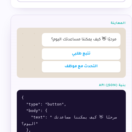
المعاينة
مرحبًا 👋 كيف يمكننا مساعدتك اليوم؟
تتبع طلبي
التحدث مع موظف
بنية API (JSON)
{

  "type": "button",

  "body": {

    "text": "مرحبًا 👋 كيف يمكننا مساعدتك 
اليوم؟"

  },
