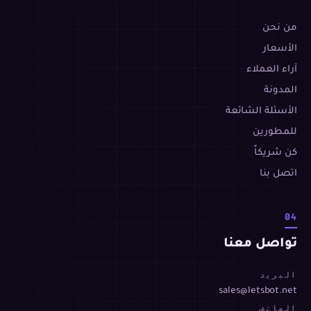
من نحن
الأسعار
آراء العملاء
المدونة
الأسئلة الشائعة
للمطورين
كن شريكاً
اتصل بنا
04
تواصل معنا
البريد
sales@letsbot.net
الهاتف