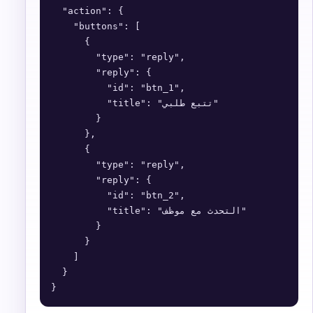
  "action": {

    "buttons": [

      {

        "type": "reply",

        "reply": {

          "id": "btn_1",

          "title": "تتبع طلبي"

        }

      },

      {

        "type": "reply",

        "reply": {

          "id": "btn_2",

          "title": "التحدث مع موظف"

        }

      }

    ]

  }

}