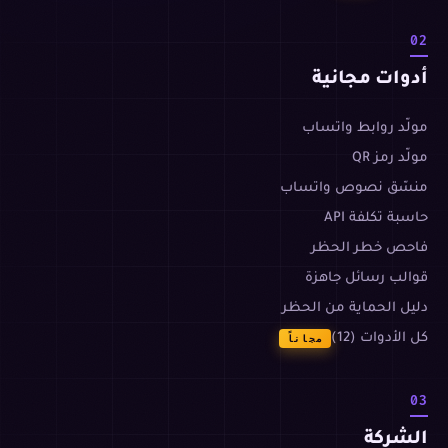
02
أدوات مجانية
مولّد روابط واتساب
مولّد رمز QR
منسّق نصوص واتساب
حاسبة تكلفة API
فاحص خطر الحظر
قوالب رسائل جاهزة
دليل الحماية من الحظر
كل الأدوات (12)
مجاناً
03
الشركة