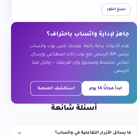
نسخ الكود
جاهز لإدارة واتساب باحتراف؟
هذه الأدوات بداية رائعة. يمنحك لتس بوت واتساب
بزنس API الرسمي مع بوت ذكاء اصطناعي وإرسال
جماعي منضبط وصندوق وارد لفريقك — وكيل ميتا
الرسمي.
ابدأ مجانًا 14 يوم
استكشف المنصة
أسئلة شائعة
ما رسائل الأزرار التفاعلية في واتساب؟