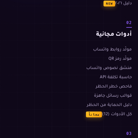
دليل ٢٠٢٦
NEW
02
أدوات مجانية
مولّد روابط واتساب
مولّد رمز QR
منسّق نصوص واتساب
حاسبة تكلفة API
فاحص خطر الحظر
قوالب رسائل جاهزة
دليل الحماية من الحظر
كل الأدوات (12)
مجاناً
03