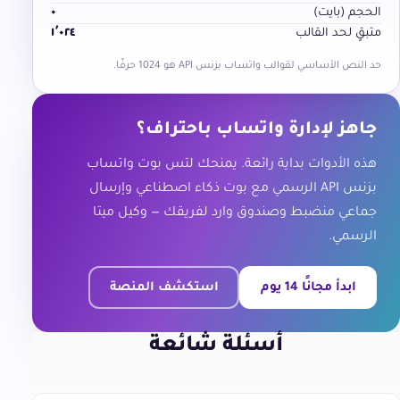
الحجم (بايت)
٠
متبقٍ لحد القالب
١٬٠٢٤
حد النص الأساسي لقوالب واتساب بزنس API هو 1024 حرفًا.
جاهز لإدارة واتساب باحتراف؟
هذه الأدوات بداية رائعة. يمنحك لتس بوت واتساب
بزنس API الرسمي مع بوت ذكاء اصطناعي وإرسال
جماعي منضبط وصندوق وارد لفريقك — وكيل ميتا
الرسمي.
ابدأ مجانًا 14 يوم
استكشف المنصة
أسئلة شائعة