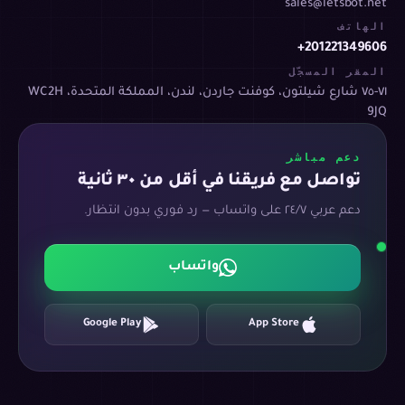
sales@letsbot.net
الهاتف
+201221349606
المقر المسجّل
٧١-٧٥ شارع شيلتون، كوفنت جاردن، لندن، المملكة المتحدة، WC2H
9JQ
دعم مباشر
تواصل مع فريقنا في أقل من ٣٠ ثانية
دعم عربي ٢٤/٧ على واتساب — رد فوري بدون انتظار.
واتساب
Google Play
App Store