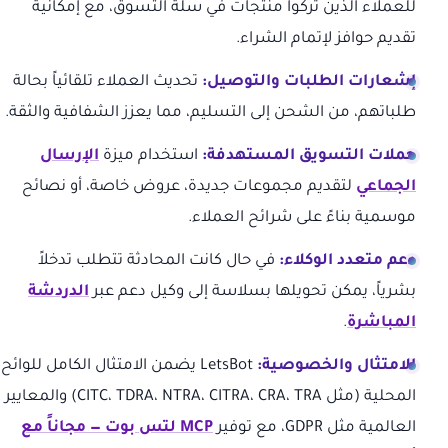
للعملاء الذين تركوا منتجات في سلة التسوق، مع إمكانية
تقديم حوافز لإتمام الشراء.
إشعارات الطلبات والتوصيل:
تحديث العملاء تلقائياً بحالة
طلباتهم، من الشحن إلى التسليم، مما يعزز الشفافية والثقة.
حملات التسويق المستهدفة:
استخدام ميزة
الإرسال
الجماعي
لتقديم مجموعات جديدة، عروض خاصة، أو نصائح
موسمية بناءً على شرائح العملاء.
دعم متعدد الوكلاء:
في حال كانت المحادثة تتطلب تدخلاً
بشرياً، يمكن تحويلها بسلاسة إلى وكيل دعم عبر
الدردشة
المباشرة
.
الامتثال والخصوصية:
LetsBot يضمن الامتثال الكامل للوائح
المحلية (مثل CITC، TDRA، NTRA، CITRA، CRA، TRA) والمعايير
العالمية مثل GDPR، مع توفير
MCP لتس بوت — مجاناً مع