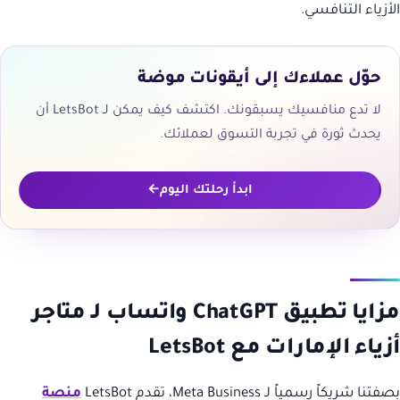
الأزياء التنافسي.
حوّل عملاءك إلى أيقونات موضة
لا تدع منافسيك يسبقونك. اكتشف كيف يمكن لـ LetsBot أن
يحدث ثورة في تجربة التسوق لعملائك.
ابدأ رحلتك اليوم
مزايا تطبيق ChatGPT واتساب لـ متاجر
أزياء الإمارات مع LetsBot
بصفتنا شريكاً رسمياً لـ Meta Business، تقدم LetsBot
منصة