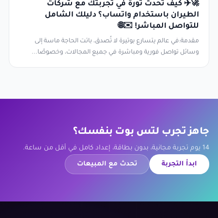
🚀✈️ كيف تُحدث ثورة في تجربتك مع شركات
الطيران باستخدام واتساب؟ دليلك الشامل
للتواصل المباشر! ✉️🌐
مقدمة:في عالم يتسارع بوتيرة لا تُصدق، باتت الحاجة ماسة إلى
وسائل تواصل فورية ومباشرة في جميع المجالات، وخصوصًا...
جاهز تجرب لتس بوت بنفسك؟
14 يوم تجربة مجانية، بدون بطاقة، إعداد كامل في أقل من ساعة.
ابدأ التجربة
تحدث مع المبيعات