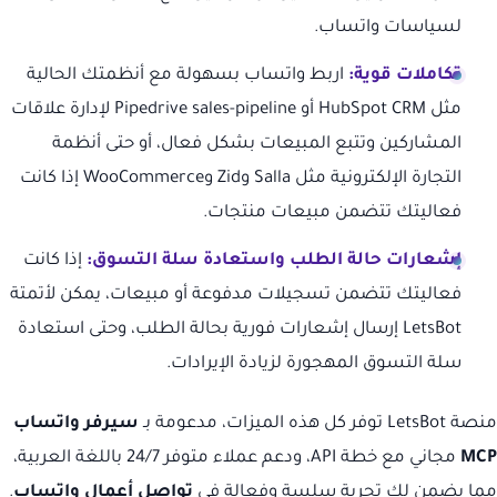
لسياسات واتساب.
تكاملات قوية:
اربط واتساب بسهولة مع أنظمتك الحالية
مثل HubSpot CRM أو Pipedrive sales-pipeline لإدارة علاقات
المشاركين وتتبع المبيعات بشكل فعال، أو حتى أنظمة
التجارة الإلكترونية مثل Salla وZid وWooCommerce إذا كانت
فعاليتك تتضمن مبيعات منتجات.
إشعارات حالة الطلب واستعادة سلة التسوق:
إذا كانت
فعاليتك تتضمن تسجيلات مدفوعة أو مبيعات، يمكن لأتمتة
LetsBot إرسال إشعارات فورية بحالة الطلب، وحتى استعادة
سلة التسوق المهجورة لزيادة الإيرادات.
منصة LetsBot توفر كل هذه الميزات، مدعومة بـ
سيرفر واتساب
MCP
مجاني مع خطة API، ودعم عملاء متوفر 24/7 باللغة العربية،
مما يضمن لك تجربة سلسة وفعالة في
تواصل أعمال واتساب
.