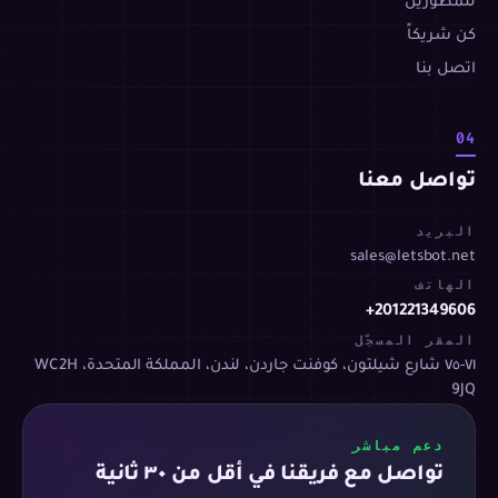
للمطورين
كن شريكاً
اتصل بنا
04
تواصل معنا
البريد
sales@letsbot.net
الهاتف
+201221349606
المقر المسجّل
٧١-٧٥ شارع شيلتون، كوفنت جاردن، لندن، المملكة المتحدة، WC2H
9JQ
دعم مباشر
تواصل مع فريقنا في أقل من ٣٠ ثانية