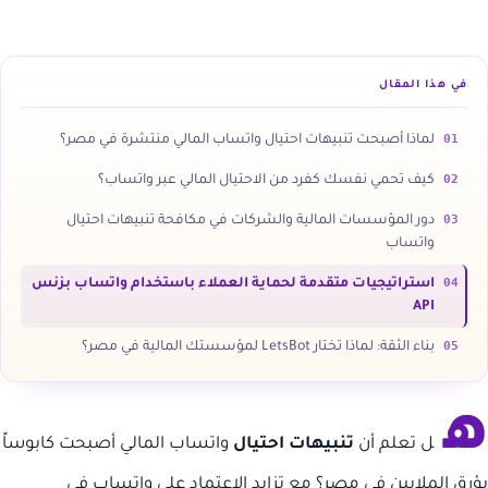
في هذا المقال
01
لماذا أصبحت تنبيهات احتيال واتساب المالي منتشرة في مصر؟
02
كيف تحمي نفسك كفرد من الاحتيال المالي عبر واتساب؟
03
دور المؤسسات المالية والشركات في مكافحة تنبيهات احتيال
واتساب
04
استراتيجيات متقدمة لحماية العملاء باستخدام واتساب بزنس
API
05
بناء الثقة: لماذا تختار LetsBot لمؤسستك المالية في مصر؟
ه
ل تعلم أن
تنبيهات احتيال
واتساب المالي أصبحت كابوساً
يؤرق الملايين في مصر؟ مع تزايد الاعتماد على واتساب في