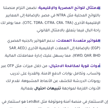
الامتثال للوائح المصرية والإقليمية:
نضمن التزام منصتنا
باللوائح المحلية مثل NTRA في مصر، بالإضافة إلى المعايير
الإقليمية الأخرى (CITC، TDRA، CITRA، CRA، TRA)، مما يوفر لك
راحة البال فيما يتعلق بالامتثال القانوني.
الفواتير متعددة العملات:
ندعم الفواتير بالجنيه المصري
(EGP) بالإضافة إلى العملات الإقليمية الأخرى (SAR, AED,
KWD, QAR, BHD)، مما يسهل عليك إدارة معاملاتك المالية.
أدوات قوية لمكافحة الاحتيال:
من خلال ميزات مثل OTP عبر
واتساب، وتكامل بوابات الدفع الآمنة، والقدرة على تدريب
روبوتات الدردشة للكشف عن الأنماط المشبوهة، نقدم لك
الأدوات اللازمة لمواجهة
تنبيهات احتيال
بفعالية.
إن الاستثمار في منصة آمنة وموثوقة مثل LetsBot هو استثمار في