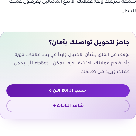
سمعة شركتك وثقة عملائك. لا تدع المحتالين يعرضون عملك
للخطر.
جاهز لتحويل تواصلك بأمان؟
توقف عن القلق بشأن الاحتيال وابدأ في بناء علاقات قوية
وآمنة مع عملائك. اكتشف كيف يمكن لـ LetsBot أن يحمي
عملك ويزيد من كفاءتك.
احسب الـ ROI الآن
شاهد الباقات