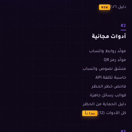
دليل ٢٠٢٦
NEW
02
أدوات مجانية
مولّد روابط واتساب
مولّد رمز QR
منسّق نصوص واتساب
حاسبة تكلفة API
فاحص خطر الحظر
قوالب رسائل جاهزة
دليل الحماية من الحظر
كل الأدوات (12)
مجاناً
03