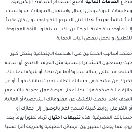
قطاع
الخدمات المالية
. أصبح استخدام المحافظ الإلكترونية،
وتطبيقات البنوك، وحتى إرسال واستقبال التحويلات عبر واتساب
أمراً شائعاً ومريحاً. هذا التبني السريع للتكنولوجيا، وإن كان مفيداً،
إلا أنه أوجد بيئة جاذبة للمحتالين الذين يستغلون الثقة الممنوحة
للتطبيق والجهل ببعض آليات الحماية.
تعتمد أساليب المحتالين على الهندسة الاجتماعية بشكل كبير،
حيث يستغلون المشاعر الإنسانية مثل الخوف، الطمع، أو الحاجة
الملحة. قد تتلقى رسالة تبدو وكأنها من بنكك أو شركة اتصالاتك،
تخبرك عن مشكلة في حسابك تتطلب تحديث بياناتك فوراً، أو عن
جائزة مالية ضخمة فزت بها، أو حتى فرصة عمل وهمية براتب مغرٍ.
الهدف واحد: دفعك للكشف عن معلوماتك الشخصية أو المالية،
أو النقر على روابط خبيثة تسمح لهم بالوصول إلى جهازك أو
حساباتك المصرفية. هذه
تنبيهات احتيال
تزداد تطوراً يوماً بعد
يوم، مما يجعل التمييز بين الرسائل الحقيقية والمزيفة أمراً صعباً