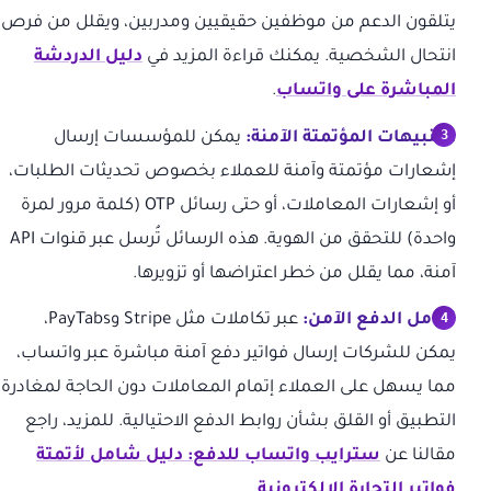
يتلقون الدعم من موظفين حقيقيين ومدربين، ويقلل من فرص
انتحال الشخصية. يمكنك قراءة المزيد في
دليل الدردشة
المباشرة على واتساب
.
التنبيهات المؤتمتة الآمنة:
يمكن للمؤسسات إرسال
إشعارات مؤتمتة وآمنة للعملاء بخصوص تحديثات الطلبات،
أو إشعارات المعاملات، أو حتى رسائل OTP (كلمة مرور لمرة
واحدة) للتحقق من الهوية. هذه الرسائل تُرسل عبر قنوات API
آمنة، مما يقلل من خطر اعتراضها أو تزويرها.
تكامل الدفع الآمن:
عبر تكاملات مثل Stripe وPayTabs،
يمكن للشركات إرسال فواتير دفع آمنة مباشرة عبر واتساب،
مما يسهل على العملاء إتمام المعاملات دون الحاجة لمغادرة
التطبيق أو القلق بشأن روابط الدفع الاحتيالية. للمزيد، راجع
مقالنا عن
سترايب واتساب للدفع: دليل شامل لأتمتة
فواتير التجارة الإلكترونية
.