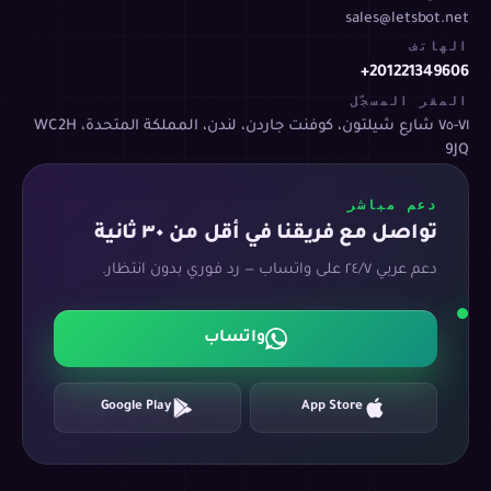
sales@letsbot.net
الهاتف
+201221349606
المقر المسجّل
٧١-٧٥ شارع شيلتون، كوفنت جاردن، لندن، المملكة المتحدة، WC2H
9JQ
دعم مباشر
تواصل مع فريقنا في أقل من ٣٠ ثانية
دعم عربي ٢٤/٧ على واتساب — رد فوري بدون انتظار.
واتساب
Google Play
App Store