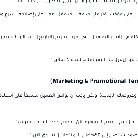
كة] غداً الساعة [الوقت]. يرجى الحضور قبل 15 دقيقة."
 فني مؤقت يؤثر على خدمة [الخدمة]. نعمل على إصلاحه بأسرع و
 في [اسم الخدمة] تنتهي قريباً بتاريخ [التاريخ]. جدد الآن لتستمر
[رمز]. هذا الرمز صالح لمدة 5 دقائق."
 وعروضك الجديدة، ولكن يجب أن يوافق العميل مسبقاً على استلام
ة [اسم المنتج]! متوفرة الآن بخصم خاص لفترة محدودة."
على [المنتجات]. تسوق الآن!"