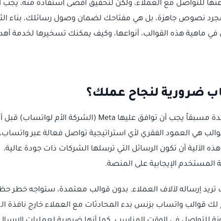
 عنها للتواصل مع العملاء، ولكن لتحقيق أقصى استفادة منه، يجب أ
مجرد نصوص جاهزة، بل هي مفتاحك لضمان وصول رسائلك، بناء الثق
في ماهية هذه القوالب، أنواعها، وكيف يمكنك تسخيرها لخدمة أهد
اب ضرورية لنجاح عملك؟
في جوهرها، قوالب رسائل واتساب هي رسائل مُعدة مسبقاً يجب أن توافق عليها Meta (الشركة الأم لواتساب) قب
والب هي العمود الفقري لأي استراتيجية تواصل فعالة عبر واتساب،
ذه الآلية أن تكون الرسائل التي ترسلها الشركات ذات جودة عالية،
 المستخدم الإيجابية على المنصة.
لب تريد إرساله لآلاف العملاء. بدون قوالب معتمدة، ستواجه خطر حظ
نة للتواصل في الوقت المناسب. كما أنها ضرورية لعمليات الإرسال