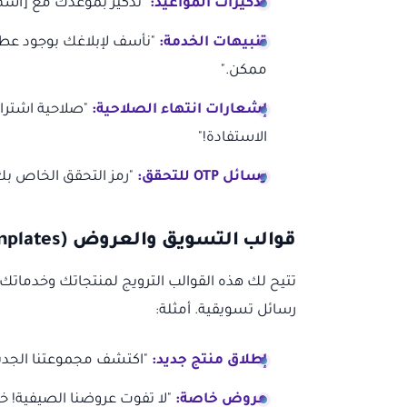
تذكيرات المواعيد:
"تذكير بموعدك مع [اسم الشر
تنبيهات الخدمة:
"نأسف لإبلاغك بوجود عطل
ممكن."
إشعارات انتهاء الصلاحية:
"صلاحية اشتراكك
الاستفادة!"
رسائل OTP للتحقق:
"رمز التحقق الخاص بك هو: 
قوالب التسويق والعروض (Marketing & Promotional Templates)
تتيح لك هذه القوالب الترويج لمنتجاتك وخدماتك
رسائل تسويقية. أمثلة:
إطلاق منتج جديد:
"اكتشف مجموعتنا الجديد
عروض خاصة:
"لا تفوت عروضنا الصيفية! خصومات تصل إلى 50% 