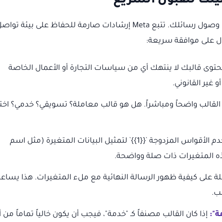
تعتبر موافقة قوالب Meta خطوة حاسمة لضمان وصول رسائلك. تتبع Meta إرشادات صارمة للحفاظ على بيئة توا
ول على موافقة سريعة:
توى قالبك لا ينتهك أي من سياسات التجارة أو الأعمال الخاصة
غير القانوني.
قالب واضحاً ومباشراً. هل هو قالب معاملة؟ تسويقي؟ خدمي؟ اختر
استخدم الأقواس المزدوجة `{{1}}` لتمثيل البيانات المتغيرة (مثل اسم
ذه المتغيرات ذات صلة وواضحة.
لة على كيفية ظهور الرسالة النهائية مع ملء المتغيرات. هذا يساعد
ة":
إذا كان القالب مصنفاً كـ "خدمة"، فيجب أن يكون خالياً تماماً من 