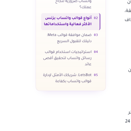
واتساب ضرورية لنجاح
ن
عملك؟
ة،
02
أنواع قوالب واتساب بزنس
اف
الأكثر فعالية واستخداماتها
03
ضمان موافقة قوالب Meta:
دليلك للقبول السريع
04
استراتيجيات استخدام قوالب
رسائل واتساب لتحقيق أقصى
عائد
ل أن
05
LetsBot: شريكك الأمثل لإدارة
قوالب واتساب بكفاءة
ر
حسابك أو عدم وصول رسائلك على الإطلاق. تتيح لك قوالب واتساب بزنس بدء المحادثات مع العملاء خارج نافذة الـ 24