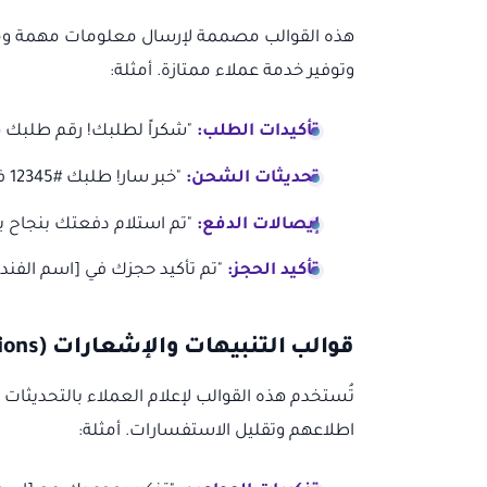
هذه القوالب مصممة لإرسال معلومات مهمة ومحددة
وتوفير خدمة عملاء ممتازة. أمثلة:
تأكيدات الطلب:
"شكراً لطلبك! رقم طلبك هو #12345. سيتم شحنه خلال 4
تحديثات الشحن:
"خبر سار! طلبك #12345 في طريقه إليك، ومن المتوقع وصوله يوم الأربعاء."
إيصالات الدفع:
"تم استلام دفعتك بنجاح بق
تأكيد الحجز:
"تم تأكيد حجزك في [اسم الفندق
قوالب التنبيهات والإشعارات (Alerts & Notifications)
تُستخدم هذه القوالب لإعلام العملاء بالتحديثات 
اطلاعهم وتقليل الاستفسارات. أمثلة: