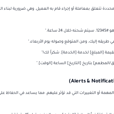
 تتعلق بمعاملة أو إجراء قام به العميل. وهي ضرورية لبناء الث
2 ساعة."
يمة [المبلغ] لخدمة [الخدمة]. شكراً لك!"
/المطعم] بتاريخ [التاريخ] الساعة [الوقت]."
المهمة أو التغييرات التي قد تؤثر عليهم، مما يساعد في الحفاظ على